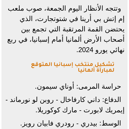
وتتجه الأنظار اليوم الجمعة، صوب ملعب
إم إتش بي أرينا في شتوتجارت، الذي
يحتضن القمة المرتقبة التي تجمع بين
أصحاب الأرض ألمانيا أمام إسبانيا، في ربع
نهائي يورو 2024.
تشكيل منتخب إسبانيا المتوقع
لمباراة ألمانيا
حراسة المرمى: أوناي سيمون.
الدفاع: داني كارفاخال - روبن لو نورماند -
إيمريك لابورت - مارك كوكوريلا.
الوسط: بيدري - رودري فابيان رويز.