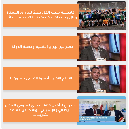
أكاديمية حبيب الكل بطلاً للدوري الممتاز
رجال وسيدات وأكاديمية بلاك وولف بطلاً...
مصر بين نيران الإقليم وحكمة الدولة !!
الإمام الأكبر.. أنقذوا المفتي حسون !!
مشروع لتأهيل 400 مصري لسوقي العمل
الإيطالي والإسباني.. و30% من مقاعد
التدريب...