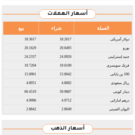
أسعار العملات
العملة
شراء
بيع
دولار أمريكى​
18.2617
18.3617
يورو​
20.0495
20.1629
جنيه إسترلينى​
24.0926
24.2337
فرنك سويسرى​
19.6109
19.7204
100 ين يابانى​
15.0042
15.0901
ريال سعودى​
4.8682
4.8951
دينار كويتى​
59.9687
60.4519
درهم اماراتى​
4.9712
4.9996
اليوان الصينى​
2.8649
2.8842
أسعار الذهب