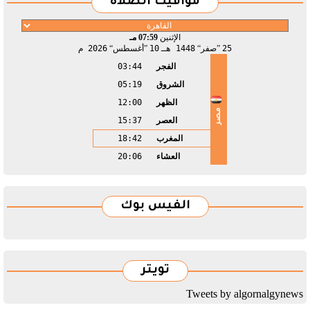
مواقيت الصلاة
الإثنين
07:59 مـ
25
صفر
1448 هـ
10
أغسطس
2026 م
الفجر
03:44
الشروق
05:19
الظهر
12:00
مصر
العصر
15:37
المغرب
18:42
العشاء
20:06
الفيس بوك
تويتر
Tweets by algornalgynews