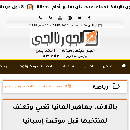
دة الجماعية يجب أن يمثلوا أمام العدالة
8 دول عربية وإسلامية تدين اقتحام المسجد الأقصى






هـ
الإثنين
10 أغسطس 2026
07:59 مـ
25 صفر 1448
أحمد يس
رئيس مجلس الإدارة
علاء طه
رئيس التحرير

عاجل
أخبار
اقتصاد
اتصالات وتكنولوجيا
ريا
الجمعة، 5 يوليو 2024
05:48 مـ
بتوقيت القاهرة
رياضة
2024-07-05 17:48:30
بالآلاف، جماهير ألمانيا تغني وتهتف
لمنتخبها قبل موقعة إسبانيا