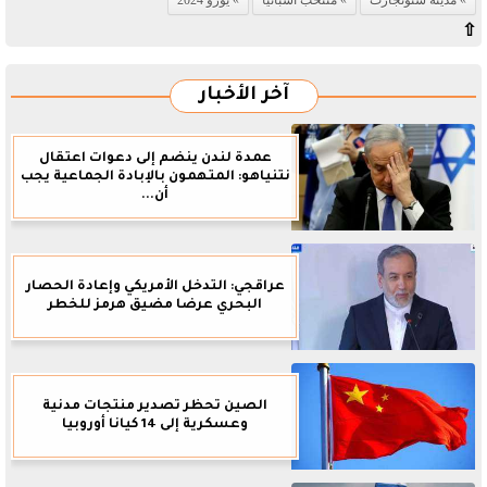
مدينة شتوتجارت
منتخب اسبانيا
يورو 2024
⇧
آخر الأخبار
عمدة لندن ينضم إلى دعوات اعتقال
نتنياهو: المتهمون بالإبادة الجماعية يجب
أن...
عراقجي: التدخل الأمريكي وإعادة الحصار
البحري عرضا مضيق هرمز للخطر
الصين تحظر تصدير منتجات مدنية
وعسكرية إلى 14 كيانا أوروبيا