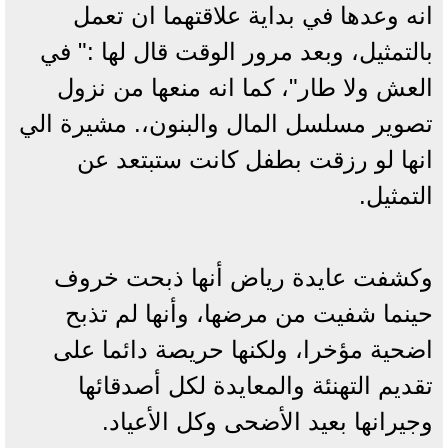
انه وعدها في بداية علاقتهما ان تعمل
بالتمثيل، وبعد مرور الوقت قال لها :" في
العش ولا طار"، كما انه منعها من نزول
تصوير مسلسل المال والبنون،. مشيرة الي
انها لو رزقت بطفل كانت ستبتعد عن
التمثيل.
وكشفت عايدة رياض أنها ذبحت خروف
حينما شفيت من مرضها، وأنها لم تذبح
اضحية مؤخرا، ولكنها حريصة دائما على
تقديم التهنئة والمعايدة لكل أصدقائها
وجيرانها بعيد الأضحى وكل الأعياد.