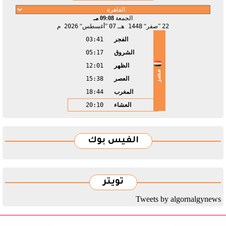
الجمعة
09:08 مـ
22
صفر
1448 هـ
07
أغسطس
2026 م
الفجر
03:41
الشروق
05:17
الظهر
12:01
مصر
العصر
15:38
المغرب
18:44
العشاء
20:10
الفيس بوك
تويتر
Tweets by algornalgynews