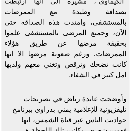
"الكيماوي"، مشيرة الي انها ارتبطت
بصداقة وطيدة مع الممرضات
بالمستشفى، وامتدت هذه الصداقة حتى
الآن، وجميع المرضى بالمستشفى علموا
بحقيقة مرضها عن طريق هؤلاء
الممرضات، ورغم صعوبة مرضها الا انها
كانت تضحك وترقص وتغني معهم ولديها
امل كبير في الشفاء.
وأوضحت عايدة رياض في تصريحات
تليفزيونية للإعلامية يمني بدراوى ببرنامج
حواديت الناس عبر قناة الشمس، انها
فقدت شعري، وكانت تلك اللحظة هي