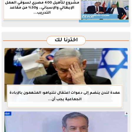
مشروع لتأهيل 400 مصري لسوقي العمل
الإيطالي والإسباني.. و30% من مقاعد
التدريب...
اخترنا لك
عمدة لندن ينضم إلى دعوات اعتقال نتنياهو: المتهمون بالإبادة
الجماعية يجب أن...