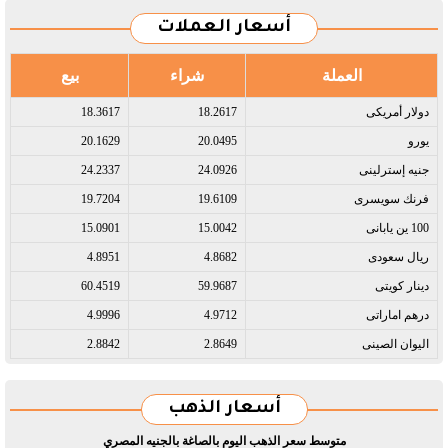
أسعار العملات
العملة
شراء
بيع
دولار أمريكى​
18.2617
18.3617
يورو​
20.0495
20.1629
جنيه إسترلينى​
24.0926
24.2337
فرنك سويسرى​
19.6109
19.7204
100 ين يابانى​
15.0042
15.0901
ريال سعودى​
4.8682
4.8951
دينار كويتى​
59.9687
60.4519
درهم اماراتى​
4.9712
4.9996
اليوان الصينى​
2.8649
2.8842
أسعار الذهب
متوسط سعر الذهب اليوم بالصاغة بالجنيه المصري