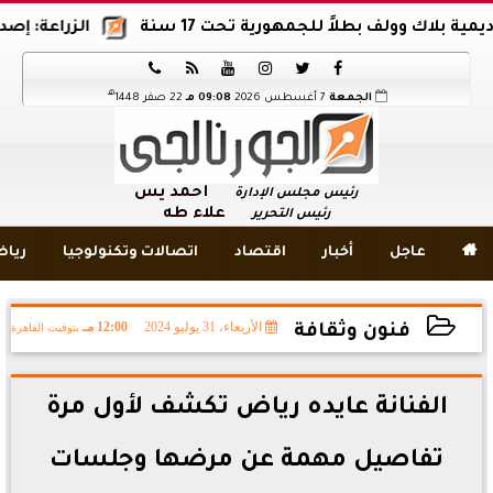
ولف بطلاً للجمهورية تحت 17 سنة
الزراعة: إصدار 12 ألف موافقة وتصريح بالمبيدات خلال 6 شهور






هـ
الجمعة
7 أغسطس 2026
09:08 مـ
22 صفر 1448
أحمد يس
رئيس مجلس الإدارة
علاء طه
رئيس التحرير

عاجل
أخبار
اقتصاد
اتصالات وتكنولوجيا
ريا
الأربعاء، 31 يوليو 2024
12:00 مـ
بتوقيت القاهرة
فنون وثقافة
2024-07-31 12:00:44
الفنانة عايده رياض تكشف لأول مرة
تفاصيل مهمة عن مرضها وجلسات