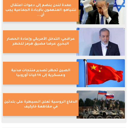
عمدة لندن ينضم إلى دعوات اعتقال
نتنياهو: المتهمون بالإبادة الجماعية يجب
أن...
عراقجي: التدخل الأمريكي وإعادة الحصار
البحري عرضا مضيق هرمز للخطر
الصين تحظر تصدير منتجات مدنية
وعسكرية إلى 14 كيانا أوروبيا
الدفاع الروسية تعلن السيطرة على بلدتين
في مقاطعة خاركيف