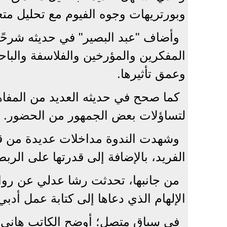
وبورتريهات وجوه الفيوم مع تحليل متع
وأضاف "عبد البصير" في حديثه شرحًا
المفكرين والمؤرخين والفلاسفة والباح
وعمق تأثيرها.
كما صحح في حديثه العديد من المفا
لتساؤلات بعض الجمهور من الحضور.
وشهدت الندوة مداخلات عديدة من قبل
الفريد، بالإضافة إلى قدرتها على الر
من جانبها، تحدثت رشا عدلي عن روايت
الإلهام الذي دعاها إلى كتابة عمل أدب
في سياقٍ متصل؛ أوضح الكاتب هاني عب