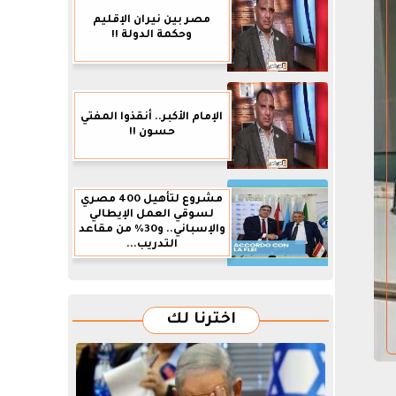
مصر بين نيران الإقليم
وحكمة الدولة !!
الإمام الأكبر.. أنقذوا المفتي
حسون !!
مشروع لتأهيل 400 مصري
لسوقي العمل الإيطالي
والإسباني.. و30% من مقاعد
التدريب...
اخترنا لك