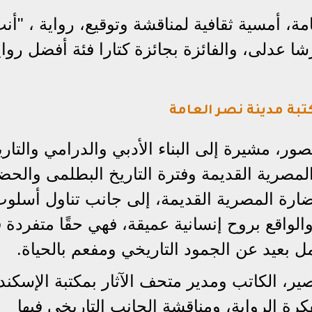
ة، أمسية ثقافية لمناقشة وتوقيع، رواية ، "أن
شا عدلى، والفائزة بجائزة كتارا فئة أفضل رواي
بة مدينة نصر العامة
صور، مشيرة إلى البناء الأدبي والدرامي والتار
المصرية القديمة وفترة التاريخ البطلمى والحض
الحضارة المصرية القديمة، إلى جانب تناول أسلو
 والواقع بروح إنسانية عميقة، فهي حقًا متفردة 
 بعيد عن الجمود التاريخي ومفعم بالحياة.
ر، الكاتب ومدير متحف الآثار بمكتبة الإسكند
رة الرواية، ومناقشة الجانب التاريخى فيها