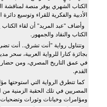
الكتاب الشهري يوفر منصة لمناقشة ال
الأدبية والفكرية للقراء وتوسيع دائرة ا
وأضاف "عبد المريد" أن لقاء الكتاب يع
الكتاب والنقاد والجمهور.
وتتناول رواية "أنت تشرق.. أنت تضىء"
بجائزة كتارا للرواية العربية، سحر مدين
في عمق التاريخ المصري، ومن حضارة ر
القدم.
كما تتطرق الرواية التي استوحتها مؤل
المصريين في تلك الحقبة الزمنية من
ومؤامرات وخيانات وثورات وتضحيات 