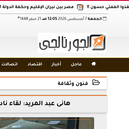
مفتي حسون !!
مصر بين نيران الإقليم وحكمة الدولة !!
أك
هـ
الجمعة
7 أغسطس 2026
12:05 صـ
21 صفر 1448

عاجل
أخبار
اقتصاد
اتصالات و
فنون وثقافة
2024-12-07 14:26:49
هانى عبد المريد: لقاء نا