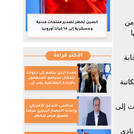
من
الصين تحظر تصدير منتجات مدنية
وعسكرية إلى 14 كيانا أوروبيا
ا
الأكثر قراءةً
ابة
عمدة لندن ينضم إلى دعوات
اعتقال نتنياهو: المتهمون
اتبة
بالإبادة الجماعية يجب أن...
ت إلى
عراقجي: التدخل الأمريكي
وإعادة الحصار البحري عرضا
مضيق هرمز للخطر
نادي