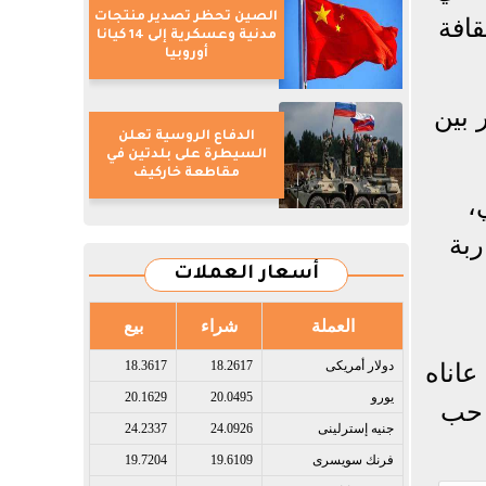
الصين تحظر تصدير منتجات
قافة
مدنية وعسكرية إلى 14 كيانا
أوروبيا
 بين
الدفاع الروسية تعلن
السيطرة على بلدتين في
مقاطعة خاركيف
،
ربة
أسعار العملات
العملة
شراء
بيع
عاناه
دولار أمريكى​
18.2617
18.3617
يورو​
20.0495
20.1629
 حب
جنيه إسترلينى​
24.0926
24.2337
فرنك سويسرى​
19.6109
19.7204