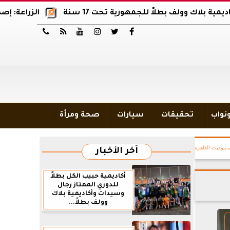
ولف بطلاً للجمهورية تحت 17 سنة
الزراعة: إصدار 12 ألف موافقة وتصريح بالمبيدات خلال 6 شهور






ونواب
تحقيقات
سيارات
صحة ومرأة
بتوقيت القاهرة
آخر الأخبار
أكاديمية حبيب الكل بطلاً
للدوري الممتاز رجال
وسيدات وأكاديمية بلاك
وولف بطلاً...