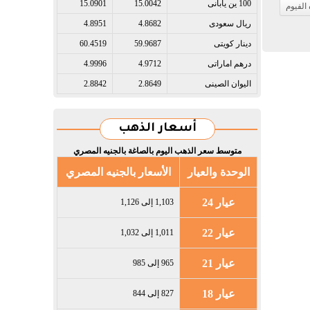
100 ين يابانى​
15.0042
15.0901
الفيوم
ريال سعودى​
4.8682
4.8951
دينار كويتى​
59.9687
60.4519
درهم اماراتى​
4.9712
4.9996
اليوان الصينى​
2.8649
2.8842
أسعار الذهب
متوسط سعر الذهب اليوم بالصاغة بالجنيه المصري
الوحدة والعيار
الأسعار بالجنيه المصري
عيار 24
1,103 إلى 1,126
عيار 22
1,011 إلى 1,032
عيار 21
965 إلى 985
عيار 18
827 إلى 844