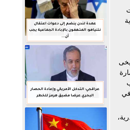
ت
ة
عمدة لندن ينضم إلى دعوات اعتقال
نتنياهو: المتهمون بالإبادة الجماعية يجب
أن...
يخى
ارة
ب
عراقجي: التدخل الأمريكي وإعادة الحصار
في
البحري عرضا مضيق هرمز للخطر
رية،