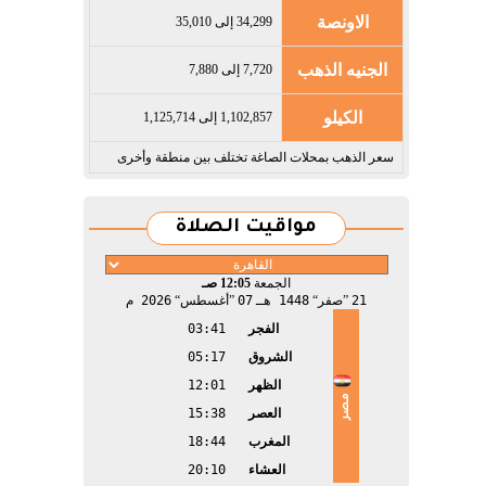
الاونصة
34,299 إلى 35,010
الجنيه الذهب
7,720 إلى 7,880
الكيلو
1,102,857 إلى 1,125,714
سعر الذهب بمحلات الصاغة تختلف بين منطقة وأخرى
مواقيت الصلاة
الجمعة
12:05 صـ
21
صفر
1448 هـ
07
أغسطس
2026 م
الفجر
03:41
الشروق
05:17
الظهر
12:01
مصر
العصر
15:38
المغرب
18:44
العشاء
20:10