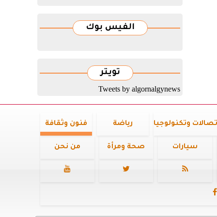
الفيس بوك
تويتر
Tweets by algornalgynews
تصالات وتكنولوجيا
رياضة
فنون وثقافة
سيارات
صحة ومرأة
من نحن



