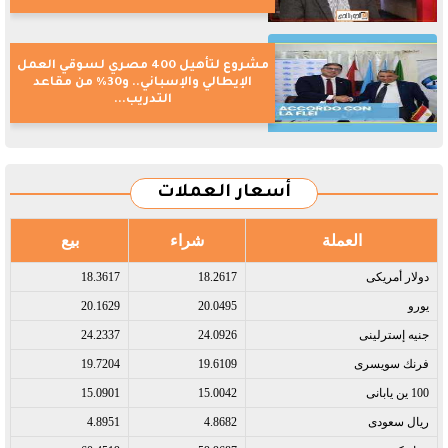
مشروع لتأهيل 400 مصري لسوقي العمل
الإيطالي والإسباني.. و30% من مقاعد
التدريب...
أسعار العملات
العملة
شراء
بيع
دولار أمريكى​
18.2617
18.3617
يورو​
20.0495
20.1629
جنيه إسترلينى​
24.0926
24.2337
فرنك سويسرى​
19.6109
19.7204
100 ين يابانى​
15.0042
15.0901
ريال سعودى​
4.8682
4.8951