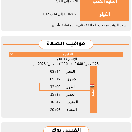
الجنيه الذهب
7,720 إلى 7,880
الكيلو
1,102,857 إلى 1,125,714
سعر الذهب بمحلات الصاغة تختلف بين منطقة وأخرى
مواقيت الصلاة
الإثنين
01:12 مـ
25
صفر
1448 هـ
10
أغسطس
2026 م
الفجر
03:44
الشروق
05:19
الظهر
12:00
مصر
العصر
15:37
المغرب
18:42
العشاء
20:06
الفيس بوك