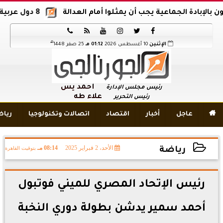
ن يمثلوا أمام العدالة
8 دول عربية وإسلامية تدين اقتحام المسجد الأقصى






هـ
الإثنين
10 أغسطس 2026
01:12 مـ
25 صفر 1448
أحمد يس
رئيس مجلس الإدارة
علاء طه
رئيس التحرير

عاجل
أخبار
اقتصاد
اتصالات وتكنولوجيا
ريا
الأحد، 2 فبراير 2025
08:14 مـ
بتوقيت القاهرة
رياضة
2025-02-02 20:14:45
رئيس الإتحاد المصري للميني فوتبول
أحمد سمير يدشن بطولة دوري النخبة