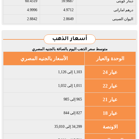
دينار كويتى​
59.9687
60.4519
درهم اماراتى​
4.9712
4.9996
اليوان الصينى​
2.8649
2.8842
أسعار الذهب
متوسط سعر الذهب اليوم بالصاغة بالجنيه المصري
الوحدة والعيار
الأسعار بالجنيه المصري
عيار 24
1,103 إلى 1,126
عيار 22
1,011 إلى 1,032
عيار 21
965 إلى 985
عيار 18
827 إلى 844
الاونصة
34,299 إلى 35,010