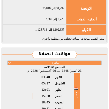
الاونصة
34,299 إلى 35,010
الجنيه الذهب
7,720 إلى 7,880
الكيلو
1,102,857 إلى 1,125,714
سعر الذهب بمحلات الصاغة تختلف بين منطقة وأخرى
مواقيت الصلاة
الخميس
04:54 مـ
21
صفر
1448 هـ
06
أغسطس
2026 م
الفجر
03:40
الشروق
05:17
الظهر
12:01
مصر
العصر
15:38
المغرب
18:45
العشاء
20:11