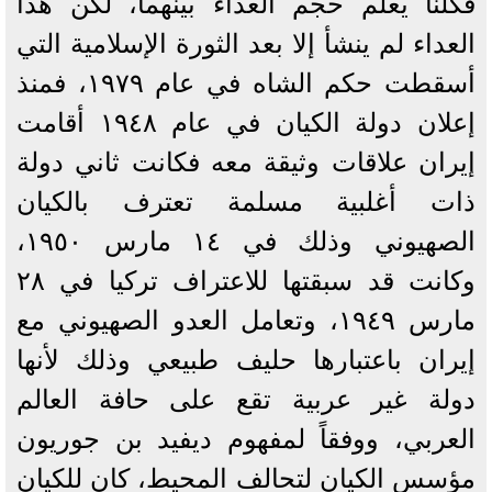
فكلنا يعلم حجم العداء بينهما، لكن هذا
العداء لم ينشأ إلا بعد الثورة الإسلامية التي
أسقطت حكم الشاه في عام ١٩٧٩، فمنذ
إعلان دولة الكيان في عام ١٩٤٨ أقامت
إيران علاقات وثيقة معه فكانت ثاني دولة
ذات أغلبية مسلمة تعترف بالكيان
الصهيوني وذلك في ١٤ مارس ١٩٥٠،
وكانت قد سبقتها للاعتراف تركيا في ٢٨
مارس ١٩٤٩، وتعامل العدو الصهيوني مع
إيران باعتبارها حليف طبيعي وذلك لأنها
دولة غير عربية تقع على حافة العالم
العربي، ووفقاً لمفهوم ديفيد بن جوريون
مؤسس الكيان لتحالف المحيط، كان للكيان