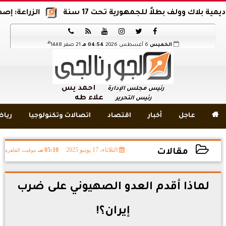
لف بطلاً للجمهورية تحت 17 سنة
الزراعة: إصدار 12 ألف موافقة وتصريح بالمبيدات خلال 6 شهور






هـ
الخميس
6 أغسطس 2026
04:54 مـ
21 صفر 1448
أحمد يس
رئيس مجلس الإدارة
علاء طه
رئيس التحرير

عاجل
أخبار
اقتصاد
اتصالات وتكنولوجيا
ريا
الثلاثاء، 17 يونيو 2025
05:10 مـ
بتوقيت القاهرة
مقالات
2025-06-17 17:10:07
لماذا أقدم العدو الصهيوني على ضرب
إيران؟!