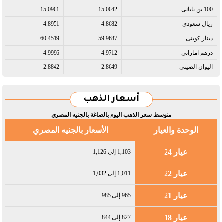
100 ين يابانى​
15.0042
15.0901
ريال سعودى​
4.8682
4.8951
دينار كويتى​
59.9687
60.4519
درهم اماراتى​
4.9712
4.9996
اليوان الصينى​
2.8649
2.8842
أسعار الذهب
متوسط سعر الذهب اليوم بالصاغة بالجنيه المصري
الوحدة والعيار
الأسعار بالجنيه المصري
عيار 24
1,103 إلى 1,126
عيار 22
1,011 إلى 1,032
عيار 21
965 إلى 985
عيار 18
827 إلى 844