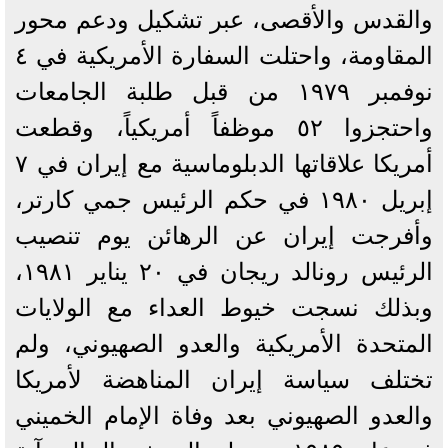
والقدس والأقصى، عبر تشكيل ودعم محور
المقاومة، واحتلت السفارة الأمريكية في ٤
نوفمبر ١٩٧٩ من قبل طلبة الجامعات
واحتجزوا ٥٢ موظفاً أمريكياً، وقطعت
أمريكا علاقاتها الدبلوماسية مع إيران في ٧
إبريل ١٩٨٠ في حكم الرئيس جمي كارتر،
وأفرجت إيران عن الرهائن يوم تنصيب
الرئيس رونالد ريجان في ٢٠ يناير ١٩٨١،
وبذلك نسجت خيوط العداء مع الولايات
المتحدة الأمريكية والعدو الصهيوني، ولم
تختلف سياسة إيران المناهضة لأمريكا
والعدو الصهيوني بعد وفاة الإمام الخميني