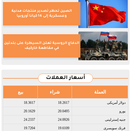
الصين تحظر تصدير منتجات مدنية
وعسكرية إلى 14 كيانا أوروبيا
الدفاع الروسية تعلن السيطرة على بلدتين
في مقاطعة خاركيف
أسعار العملات
العملة
شراء
بيع
دولار أمريكى​
18.2617
18.3617
يورو​
20.0495
20.1629
جنيه إسترلينى​
24.0926
24.2337
فرنك سويسرى​
19.6109
19.7204