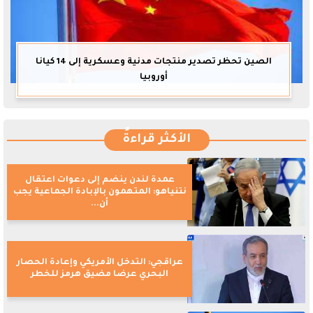
الصين تحظر تصدير منتجات مدنية وعسكرية إلى 14 كيانا
أوروبيا
الأكثر قراءةً
عمدة لندن ينضم إلى دعوات اعتقال
نتنياهو: المتهمون بالإبادة الجماعية يجب
أن...
عراقجي: التدخل الأمريكي وإعادة الحصار
البحري عرضا مضيق هرمز للخطر