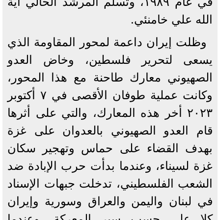
في عام ١٩٨٩، وتسلم المرشد الحالي آية
الله علي خامنئي.
وظلت إيران داعمة لمحور المقاومة الذي
يسعى لتحرير فلسطين، وخاض العدو
الصهيوني معارك طاحنة مع هذا المحور،
وكانت عملية طوفان الأقصى في ٧ أكتوبر
٢٠٢٣ أخر هذه المعارك، والتي على أثرها
قام العدو الصهيوني بالعدوان على غزة
بهدف القضاء على حماس وتهجير سكان
غزة لسيناء، وعندما بدأت حرب الإبادة ضد
الشعب الفلسطيني، تدخلت جبهات الإسناد
في لبنان واليمن والعراق وسورية وإيران
كلا على حسب سير المعركة، وعندما