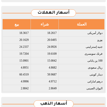
أسعار العملات
العملة
شراء
بيع
دولار أمريكى​
18.2617
18.3617
يورو​
20.0495
20.1629
جنيه إسترلينى​
24.0926
24.2337
فرنك سويسرى​
19.6109
19.7204
100 ين يابانى​
15.0042
15.0901
ريال سعودى​
4.8682
4.8951
دينار كويتى​
59.9687
60.4519
درهم اماراتى​
4.9712
4.9996
اليوان الصينى​
2.8649
2.8842
أسعار الذهب