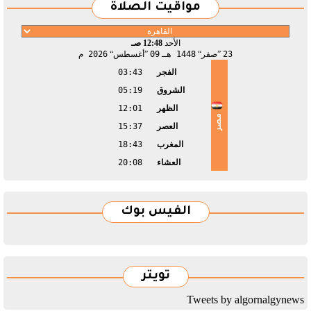
مواقيت الصلاة
الأحد
12:48 صـ
23
صفر
1448 هـ
09
أغسطس
2026 م
الفجر
03:43
الشروق
05:19
الظهر
12:01
مصر
العصر
15:37
المغرب
18:43
العشاء
20:08
الفيس بوك
تويتر
Tweets by algornalgynews