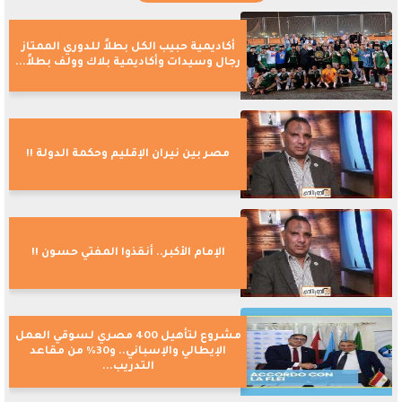
أكاديمية حبيب الكل بطلاً للدوري الممتاز
رجال وسيدات وأكاديمية بلاك وولف بطلاً...
مصر بين نيران الإقليم وحكمة الدولة !!
الإمام الأكبر.. أنقذوا المفتي حسون !!
مشروع لتأهيل 400 مصري لسوقي العمل
الإيطالي والإسباني.. و30% من مقاعد
التدريب...