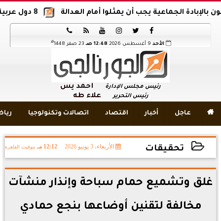
ادة الجماعية يجب أن يمثلوا أمام العدالة
8 دول عربية وإسلامية تدين اقتحام المسجد الأقصى






هـ
الأحد
9 أغسطس 2026
12:48 صـ
23 صفر 1448
أحمد يس
رئيس مجلس الإدارة
علاء طه
رئيس التحرير

عاجل
أخبار
اقتصاد
اتصالات وتكنولوجيا
ريا
الأربعاء، 3 يونيو 2026
12:12 مـ
بتوقيت القاهرة
تحقيقات
2026-06-03 12:12:56
غلق وتشميع حمام سباحة وإنذار منشآت
مخالفة لتقنين أوضاعها بنجع حمادي