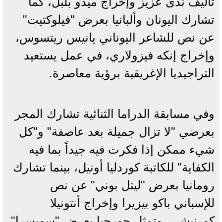
تأليف ندى عزيز وإخراج ميدو بلبل، كما
تشارك اليونان وألبانيا بعرض "فيلوكتيت"
عن نص للشاعر اليوناني يانيس ريتسوس،
وإخراج إنكه فيزولاري، في عمل يستعيد
التراجيديا الإغريقية برؤية معاصرة.
وفي مسابقة الدراما الثنائية تشارك المجر
بعرضي "لا تزال جميلة بعد عاصفة" و"كل
شيء ممكن إذا فكرت فيه جيداً بما فيه
الكفاية" للكاتبة كوردليا أونيل، بينما تشارك
رومانيا بعرض "ليتل بوني" عن نص
للإسباني باكو بيزيرا وإخراج أنتونيلا
كورنيشي، وتمثل جورجيا بعرض "سويسرا"