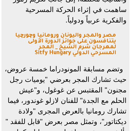
ساهمت في إثراء الحركة المسرحية
والفكرية عربياً ودولياً.
مصر والمجر واليونان ورومانيا وچورچيا
يتنافسون على جوائز الدورة الأولى
لمهرجان شرم الشيخ _ المجر
المسرحي الدولي Sitfy Hungary
وتضم مسابقة المونودراما خمسة عروض،
حيث تشارك المجر بعرضي "يوميات رجل
مجنون" المقتبس عن غوغول، و"عيش
الحلم مع الجدة" للفنان لازلو غوندور، فيما
تشارك رومانيا بالعرض المجرى "ولادة
ديكتاتور"، وتمثل مصر بعرض "قابل للفقد "