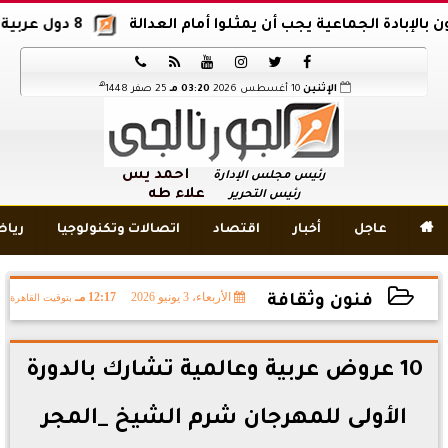
ة الجماعية يجب أن يمثلوا أمام العدالة
8 دول عربية وإسلامية تدين اقتحام المسجد الأقصى






هـ
الإثنين
10 أغسطس 2026
03:20 مـ
25 صفر 1448
أحمد يس
رئيس مجلس الإدارة
علاء طه
رئيس التحرير

عاجل
أخبار
اقتصاد
اتصالات وتكنولوجيا
ريا
الأربعاء، 3 يونيو 2026
12:17 مـ
بتوقيت القاهرة
فنون وثقافة
2026-06-03 12:17:59
10 عروض عربية وعالمية تشارك بالدورة
الأولى للمهرجان شرم الشيخ _المجر