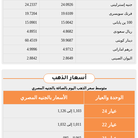
جنيه إسترلينى​
24.0926
24.2337
فرنك سويسرى​
19.6109
19.7204
100 ين يابانى​
15.0042
15.0901
ريال سعودى​
4.8682
4.8951
دينار كويتى​
59.9687
60.4519
درهم اماراتى​
4.9712
4.9996
اليوان الصينى​
2.8649
2.8842
أسعار الذهب
متوسط سعر الذهب اليوم بالصاغة بالجنيه المصري
الوحدة والعيار
الأسعار بالجنيه المصري
عيار 24
1,103 إلى 1,126
عيار 22
1,011 إلى 1,032
965 إلى 985