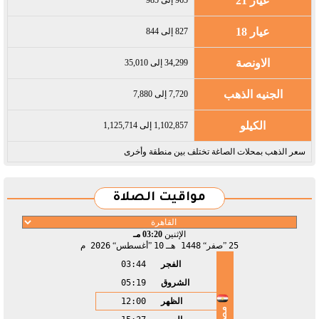
عيار 21
عيار 18
827 إلى 844
الاونصة
34,299 إلى 35,010
الجنيه الذهب
7,720 إلى 7,880
الكيلو
1,102,857 إلى 1,125,714
سعر الذهب بمحلات الصاغة تختلف بين منطقة وأخرى
مواقيت الصلاة
الإثنين
03:20 مـ
25
صفر
1448 هـ
10
أغسطس
2026 م
الفجر
03:44
الشروق
05:19
الظهر
12:00
مصر