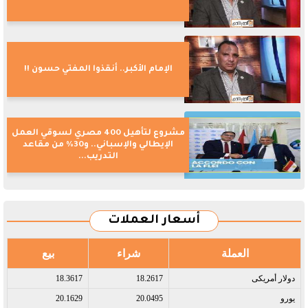
الإمام الأكبر.. أنقذوا المفتي حسون !!
مشروع لتأهيل 400 مصري لسوقي العمل
الإيطالي والإسباني.. و30% من مقاعد
التدريب...
أسعار العملات
العملة
شراء
بيع
دولار أمريكى​
18.2617
18.3617
يورو​
20.0495
20.1629