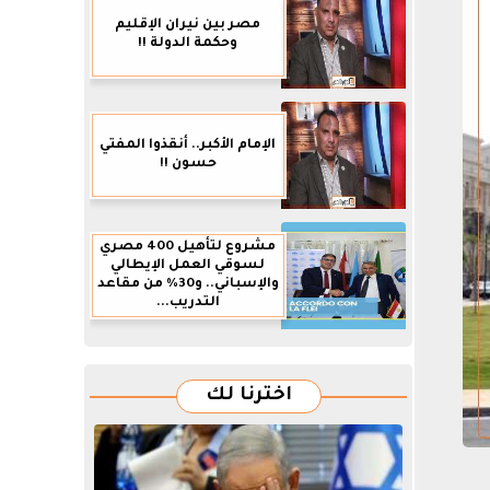
مصر بين نيران الإقليم
وحكمة الدولة !!
الإمام الأكبر.. أنقذوا المفتي
حسون !!
مشروع لتأهيل 400 مصري
لسوقي العمل الإيطالي
والإسباني.. و30% من مقاعد
التدريب...
اخترنا لك