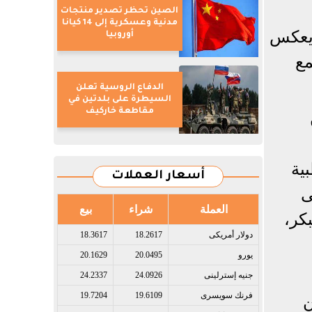
الصين تحظر تصدير منتجات
مدنية وعسكرية إلى 14 كيانا
 يعكس
أوروبيا
مع
الدفاع الروسية تعلن
السيطرة على بلدتين في
مقاطعة خاركيف
ية
أسعار العملات
ى
العملة
شراء
بيع
كر،
دولار أمريكى​
18.2617
18.3617
يورو​
20.0495
20.1629
جنيه إسترلينى​
24.0926
24.2337
فرنك سويسرى​
19.6109
19.7204
ن