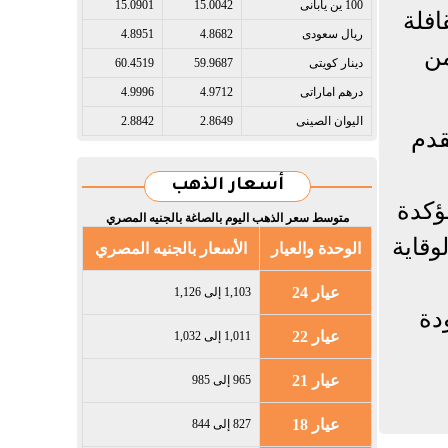
100 ين يابانى​
15.0042
15.0901
افلة
ريال سعودى​
4.8682
4.8951
من
دينار كويتى​
59.9687
60.4519
درهم اماراتى​
4.9712
4.9996
اليوان الصينى​
2.8649
2.8842
قدم
أسعار الذهب
ؤكدة
متوسط سعر الذهب اليوم بالصاغة بالجنيه المصري
وقاية
الوحدة والعيار
الأسعار بالجنيه المصري
عيار 24
1,103 إلى 1,126
دة
عيار 22
1,011 إلى 1,032
عيار 21
965 إلى 985
عيار 18
827 إلى 844