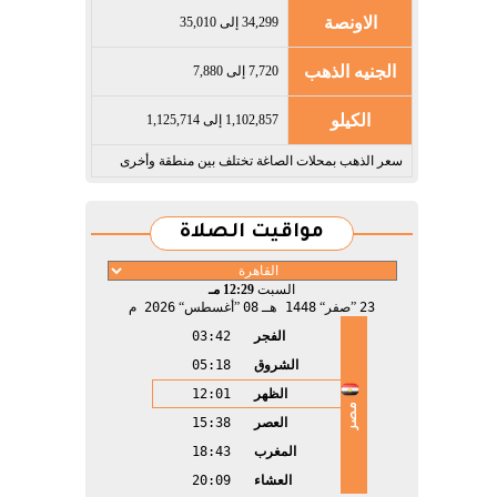
الاونصة
34,299 إلى 35,010
الجنيه الذهب
7,720 إلى 7,880
الكيلو
1,102,857 إلى 1,125,714
سعر الذهب بمحلات الصاغة تختلف بين منطقة وأخرى
مواقيت الصلاة
السبت
12:29 مـ
23
صفر
1448 هـ
08
أغسطس
2026 م
الفجر
03:42
الشروق
05:18
الظهر
12:01
مصر
العصر
15:38
المغرب
18:43
العشاء
20:09