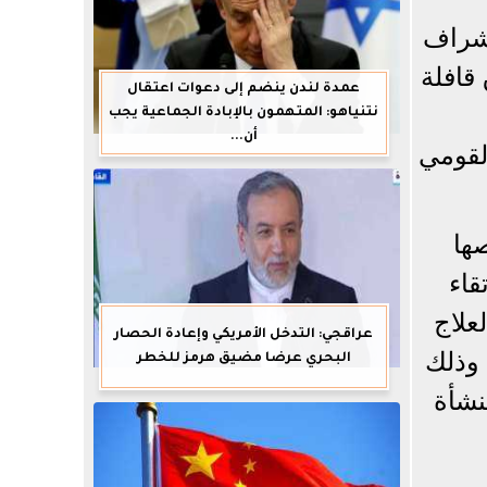
إشراف
قافلة
عمدة لندن ينضم إلى دعوات اعتقال
نتنياهو: المتهمون بالإبادة الجماعية يجب
أن...
لمعهد القومي
ها
قاء
علاج
عراقجي: التدخل الأمريكي وإعادة الحصار
 وذلك
البحري عرضا مضيق هرمز للخطر
نشأة