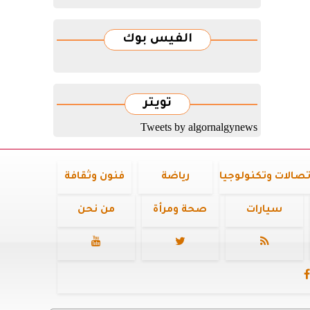
الفيس بوك
تويتر
Tweets by algornalgynews
تصالات وتكنولوجيا
رياضة
فنون وثقافة
سيارات
صحة ومرأة
من نحن



