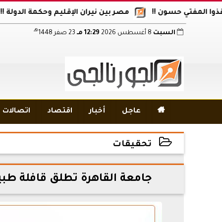
فتي حسون !!
مصر بين نيران الإقليم وحكمة الدولة !!
أكا
هـ
السبت
8 أغسطس 2026
12:29 مـ
23 صفر 1448

عاجل
أخبار
اقتصاد
اتصالات و
تحقيقات
2026-06-03 12:19:55
جامعة القاهرة تطلق قافلة طبية م