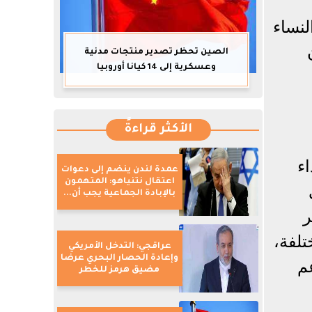
لنساء
الصين تحظر تصدير منتجات مدنية
وعسكرية إلى 14 كيانا أوروبيا
الأكثر قراءةً
ء
عمدة لندن ينضم إلى دعوات
اعتقال نتنياهو: المتهمون
بالإبادة الجماعية يجب أن...
ر
تلفة،
عراقجي: التدخل الأمريكي
وإعادة الحصار البحري عرضا
م
مضيق هرمز للخطر