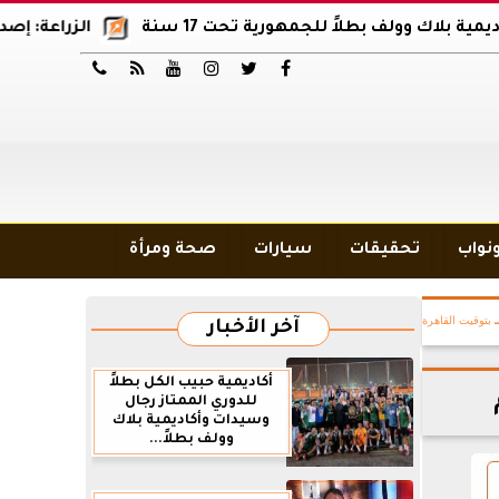
لف بطلاً للجمهورية تحت 17 سنة
الزراعة: إصدار 12 ألف موافقة وتصريح بالمبيدات خلال 6 شهور






ونواب
تحقيقات
سيارات
صحة ومرأة
بتوقيت القاهرة
آخر الأخبار
أكاديمية حبيب الكل بطلاً
للدوري الممتاز رجال
وسيدات وأكاديمية بلاك
وولف بطلاً...