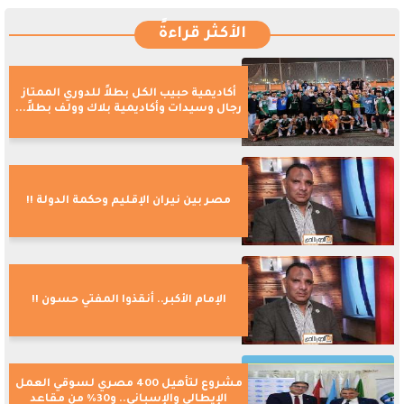
الأكثر قراءةً
أكاديمية حبيب الكل بطلاً للدوري الممتاز
رجال وسيدات وأكاديمية بلاك وولف بطلاً...
مصر بين نيران الإقليم وحكمة الدولة !!
الإمام الأكبر.. أنقذوا المفتي حسون !!
مشروع لتأهيل 400 مصري لسوقي العمل
الإيطالي والإسباني.. و30% من مقاعد