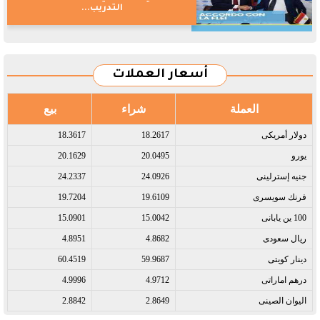
التدريب...
أسعار العملات
العملة
شراء
بيع
دولار أمريكى​
18.2617
18.3617
يورو​
20.0495
20.1629
جنيه إسترلينى​
24.0926
24.2337
فرنك سويسرى​
19.6109
19.7204
100 ين يابانى​
15.0042
15.0901
ريال سعودى​
4.8682
4.8951
دينار كويتى​
59.9687
60.4519
درهم اماراتى​
4.9712
4.9996
اليوان الصينى​
2.8649
2.8842