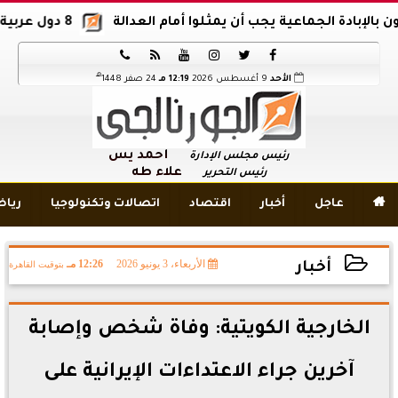
دة الجماعية يجب أن يمثلوا أمام العدالة
8 دول عربية وإسلامية تدين اقتحام المسجد الأقصى






هـ
الأحد
9 أغسطس 2026
12:19 مـ
24 صفر 1448
أحمد يس
رئيس مجلس الإدارة
علاء طه
رئيس التحرير

عاجل
أخبار
اقتصاد
اتصالات وتكنولوجيا
ريا
الأربعاء، 3 يونيو 2026
12:26 مـ
بتوقيت القاهرة
أخبار
2026-06-03 12:26:32
الخارجية الكويتية: وفاة شخص وإصابة
آخرين جراء الاعتداءات الإيرانية على