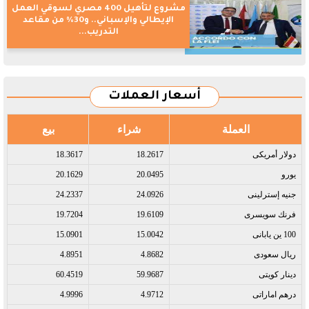
مشروع لتأهيل 400 مصري لسوقي العمل
الإيطالي والإسباني.. و30% من مقاعد
التدريب...
أسعار العملات
العملة
شراء
بيع
دولار أمريكى​
18.2617
18.3617
يورو​
20.0495
20.1629
جنيه إسترلينى​
24.0926
24.2337
فرنك سويسرى​
19.6109
19.7204
100 ين يابانى​
15.0042
15.0901
ريال سعودى​
4.8682
4.8951
دينار كويتى​
59.9687
60.4519
درهم اماراتى​
4.9712
4.9996