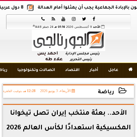
دة الجماعية يجب أن يمثلوا أمام العدالة
8 دول عربية وإسلامية تدين اقتحام المسجد الأقصى






هـ
الأحد
9 أغسطس 2026
01:16 مـ
24 صفر 1448
أحمد يس
رئيس مجلس الإدارة
علاء طه
رئيس التحرير

عاجل
أخبار
اقتصاد
اتصالات وتكنولوجيا
ريا
الأربعاء، 3 يونيو 2026
12:28 مـ
بتوقيت القاهرة
رياضة
2026-06-03 12:28:14
الأحد.. بعثة منتخب إيران تصل تيخوانا
المكسيكية استعدادًا لكأس العالم 2026