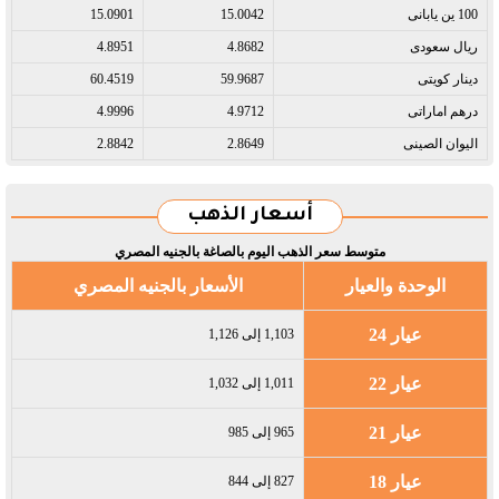
100 ين يابانى​
15.0042
15.0901
ريال سعودى​
4.8682
4.8951
دينار كويتى​
59.9687
60.4519
درهم اماراتى​
4.9712
4.9996
اليوان الصينى​
2.8649
2.8842
أسعار الذهب
متوسط سعر الذهب اليوم بالصاغة بالجنيه المصري
الوحدة والعيار
الأسعار بالجنيه المصري
عيار 24
1,103 إلى 1,126
عيار 22
1,011 إلى 1,032
عيار 21
965 إلى 985
عيار 18
827 إلى 844