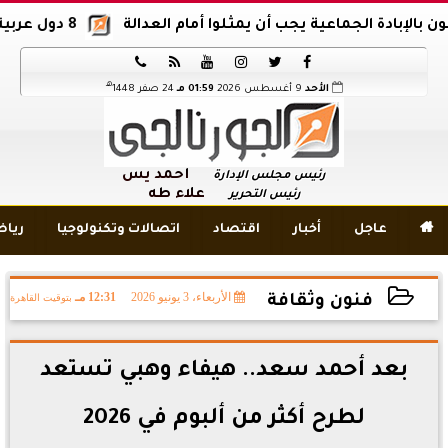
ادة الجماعية يجب أن يمثلوا أمام العدالة
8 دول عربية وإسلامية تدين اقتحام المسجد الأقصى






هـ
الأحد
9 أغسطس 2026
01:59 مـ
24 صفر 1448
أحمد يس
رئيس مجلس الإدارة
علاء طه
رئيس التحرير

عاجل
أخبار
اقتصاد
اتصالات وتكنولوجيا
ريا
الأربعاء، 3 يونيو 2026
12:31 مـ
بتوقيت القاهرة
فنون وثقافة
2026-06-03 12:31:17
بعد أحمد سعد.. هيفاء وهبي تستعد
لطرح أكثر من ألبوم في 2026