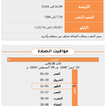
الاونصة
34,299 إلى 35,010
الجنيه الذهب
7,720 إلى 7,880
الكيلو
1,102,857 إلى 1,125,714
سعر الذهب بمحلات الصاغة تختلف بين منطقة وأخرى
مواقيت الصلاة
الأحد
01:59 مـ
24
صفر
1448 هـ
09
أغسطس
2026 م
الفجر
03:43
الشروق
05:19
الظهر
12:01
مصر
العصر
15:37
المغرب
18:43
العشاء
20:08