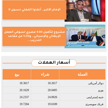
الإمام الأكبر.. أنقذوا المفتي حسون !!
مشروع لتأهيل 400 مصري لسوقي العمل
الإيطالي والإسباني.. و30% من مقاعد
التدريب...
أسعار العملات
العملة
شراء
بيع
دولار أمريكى​
18.2617
18.3617
يورو​
20.0495
20.1629
جنيه إسترلينى​
24.0926
24.2337
فرنك سويسرى​
19.6109
19.7204