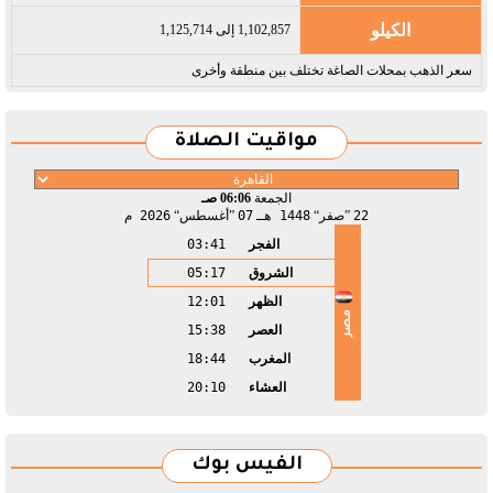
الكيلو
1,102,857 إلى 1,125,714
سعر الذهب بمحلات الصاغة تختلف بين منطقة وأخرى
مواقيت الصلاة
الجمعة
06:06 صـ
22
صفر
1448 هـ
07
أغسطس
2026 م
الفجر
03:41
الشروق
05:17
الظهر
12:01
مصر
العصر
15:38
المغرب
18:44
العشاء
20:10
الفيس بوك