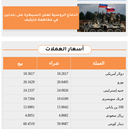
الدفاع الروسية تعلن السيطرة على بلدتين
في مقاطعة خاركيف
أسعار العملات
العملة
شراء
بيع
دولار أمريكى​
18.2617
18.3617
يورو​
20.0495
20.1629
جنيه إسترلينى​
24.0926
24.2337
فرنك سويسرى​
19.6109
19.7204
100 ين يابانى​
15.0042
15.0901
ريال سعودى​
4.8682
4.8951
دينار كويتى​
59.9687
60.4519