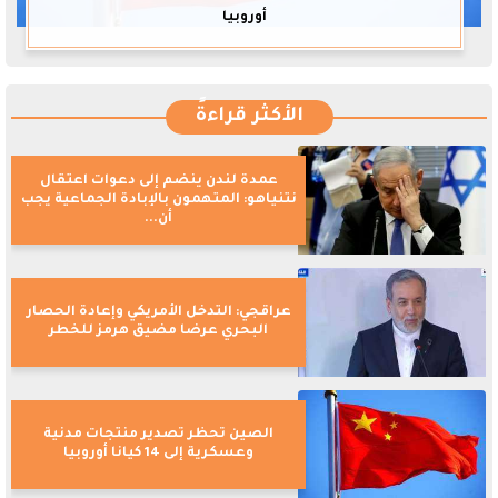
أوروبيا
الأكثر قراءةً
عمدة لندن ينضم إلى دعوات اعتقال
نتنياهو: المتهمون بالإبادة الجماعية يجب
أن...
عراقجي: التدخل الأمريكي وإعادة الحصار
البحري عرضا مضيق هرمز للخطر
الصين تحظر تصدير منتجات مدنية
وعسكرية إلى 14 كيانا أوروبيا