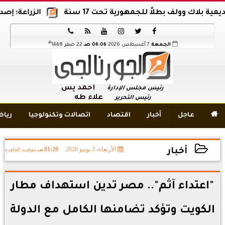
ك وولف بطلاً للجمهورية تحت 17 سنة
الزراعة: إصدار 12 ألف موافقة وتصريح بالمبيدات خلال 6 شهور






هـ
الجمعة
7 أغسطس 2026
06:06 صـ
22 صفر 1448
أحمد يس
رئيس مجلس الإدارة
علاء طه
رئيس التحرير

عاجل
أخبار
اقتصاد
اتصالات وتكنولوجيا
ريا
الأربعاء، 3 يونيو 2026
01:20 مـ
بتوقيت القاهرة
أخبار
2026-06-03 13:20:52
"اعتداء آثم".. مصر تدين استهداف مطار
الكويت وتؤكد تضامنها الكامل مع الدولة