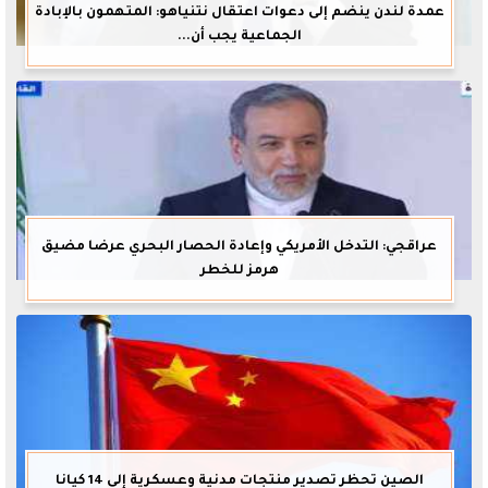
عمدة لندن ينضم إلى دعوات اعتقال نتنياهو: المتهمون بالإبادة
الجماعية يجب أن...
عراقجي: التدخل الأمريكي وإعادة الحصار البحري عرضا مضيق
هرمز للخطر
الصين تحظر تصدير منتجات مدنية وعسكرية إلى 14 كيانا