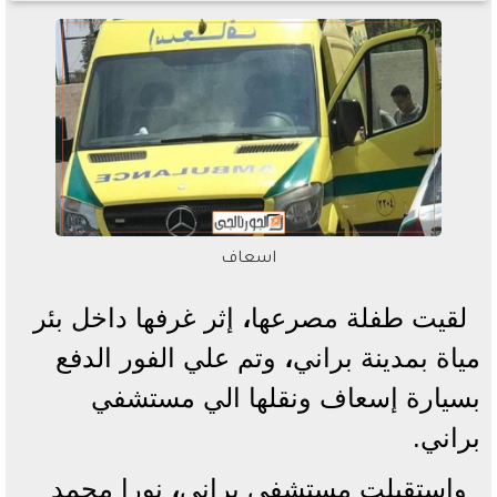
اسعاف
لقيت طفلة مصرعها
،
إثر غرفها داخل بئر
مياة بمدينة براني
،
وتم علي الفور الدفع
بسيارة إسعاف ونقلها الي مستشفي
براني.
واستقبلت مستشفى براني
،
نورا محمد