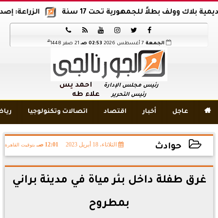
ك وولف بطلاً للجمهورية تحت 17 سنة
الزراعة: إصدار 12 ألف موافقة وتصريح بالمبيدات خلال 6 شهور






هـ
الجمعة
7 أغسطس 2026
02:53 صـ
21 صفر 1448
أحمد يس
رئيس مجلس الإدارة
علاء طه
رئيس التحرير

عاجل
أخبار
اقتصاد
اتصالات وتكنولوجيا
ريا
الثلاثاء، 18 أبريل 2023
12:01 صـ
بتوقيت القاهرة
حوادث
2023-04-18 00:01:01
غرق طفلة داخل بئر مياة في مدينة براني
بمطروح