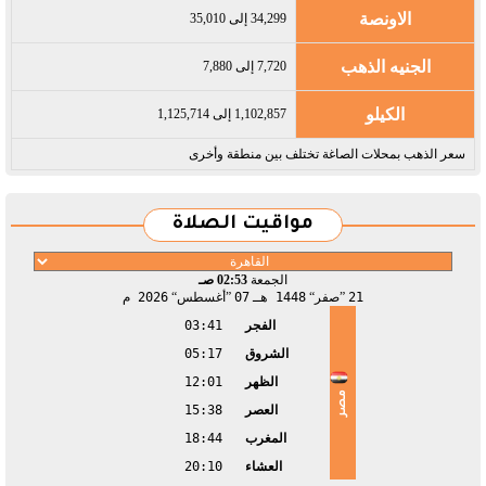
الاونصة
34,299 إلى 35,010
الجنيه الذهب
7,720 إلى 7,880
الكيلو
1,102,857 إلى 1,125,714
سعر الذهب بمحلات الصاغة تختلف بين منطقة وأخرى
مواقيت الصلاة
الجمعة
02:53 صـ
21
صفر
1448 هـ
07
أغسطس
2026 م
الفجر
03:41
الشروق
05:17
الظهر
12:01
مصر
العصر
15:38
المغرب
18:44
العشاء
20:10