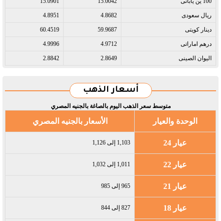
100 ين يابانى​
15.0042
15.0901
ريال سعودى​
4.8682
4.8951
دينار كويتى​
59.9687
60.4519
درهم اماراتى​
4.9712
4.9996
اليوان الصينى​
2.8649
2.8842
أسعار الذهب
متوسط سعر الذهب اليوم بالصاغة بالجنيه المصري
الوحدة والعيار
الأسعار بالجنيه المصري
عيار 24
1,103 إلى 1,126
عيار 22
1,011 إلى 1,032
عيار 21
965 إلى 985
عيار 18
827 إلى 844