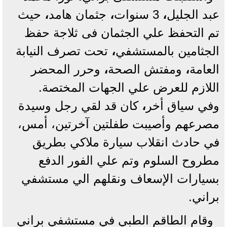
عبد الجليل
،
3 سنوات
،
جثمان هامد
،
حيث
تم التحفظ علي الجثمان فى ثلاجة حفظ
الجثامين بالمستشفي
،
تحت تصرف النيابة
العامة
،
ومفتش الصحة
،
وحرر المحضر
اللازم للعرض علي الجهات المختصة.
وفي سياق أخر
،
كان قد لقي رجل وسيدة
مصرعهم وأصيبت طفلتين آخرتين، أمس،
في حادث انقلاب سيارة ملاكي بطريق
مطروح السلوم وتم علي الفور الدفع
بسيارات الإسعاف ونقلهم الي مستشفي
براني.
وقام الطاقم الطبي في مستشفي براني