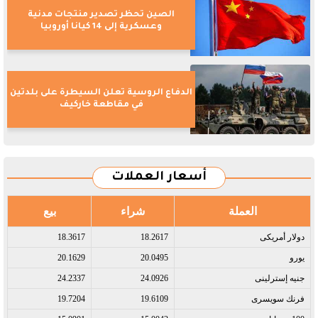
الصين تحظر تصدير منتجات مدنية
وعسكرية إلى 14 كيانا أوروبيا
الدفاع الروسية تعلن السيطرة على بلدتين
في مقاطعة خاركيف
أسعار العملات
العملة
شراء
بيع
دولار أمريكى​
18.2617
18.3617
يورو​
20.0495
20.1629
جنيه إسترلينى​
24.0926
24.2337
فرنك سويسرى​
19.6109
19.7204