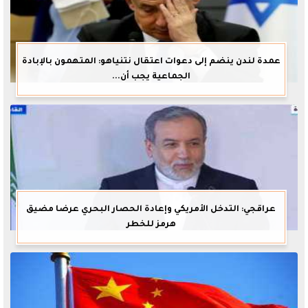
عمدة لندن ينضم إلى دعوات اعتقال نتنياهو: المتهمون بالإبادة
الجماعية يجب أن...
عراقجي: التدخل الأمريكي وإعادة الحصار البحري عرضا مضيق
هرمز للخطر