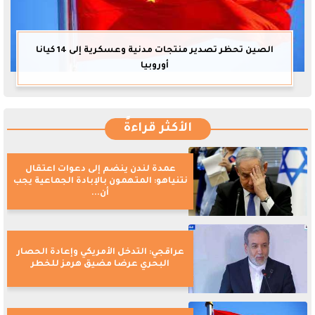
الصين تحظر تصدير منتجات مدنية وعسكرية إلى 14 كيانا
أوروبيا
الأكثر قراءةً
عمدة لندن ينضم إلى دعوات اعتقال
نتنياهو: المتهمون بالإبادة الجماعية يجب
أن...
عراقجي: التدخل الأمريكي وإعادة الحصار
البحري عرضا مضيق هرمز للخطر