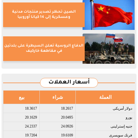
الصين تحظر تصدير منتجات مدنية
وعسكرية إلى 14 كيانا أوروبيا
الدفاع الروسية تعلن السيطرة على بلدتين
في مقاطعة خاركيف
أسعار العملات
العملة
شراء
بيع
دولار أمريكى​
18.2617
18.3617
يورو​
20.0495
20.1629
جنيه إسترلينى​
24.0926
24.2337
فرنك سويسرى​
19.6109
19.7204