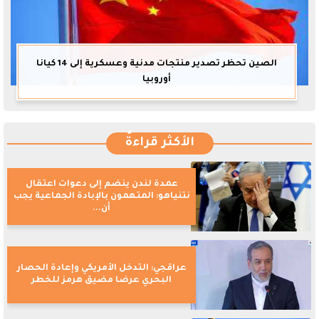
الصين تحظر تصدير منتجات مدنية وعسكرية إلى 14 كيانا
أوروبيا
الأكثر قراءةً
عمدة لندن ينضم إلى دعوات اعتقال
نتنياهو: المتهمون بالإبادة الجماعية يجب
أن...
عراقجي: التدخل الأمريكي وإعادة الحصار
البحري عرضا مضيق هرمز للخطر