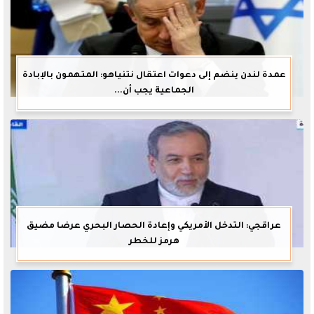
عمدة لندن ينضم إلى دعوات اعتقال نتنياهو: المتهمون بالإبادة
الجماعية يجب أن...
عراقجي: التدخل الأمريكي وإعادة الحصار البحري عرضا مضيق
هرمز للخطر