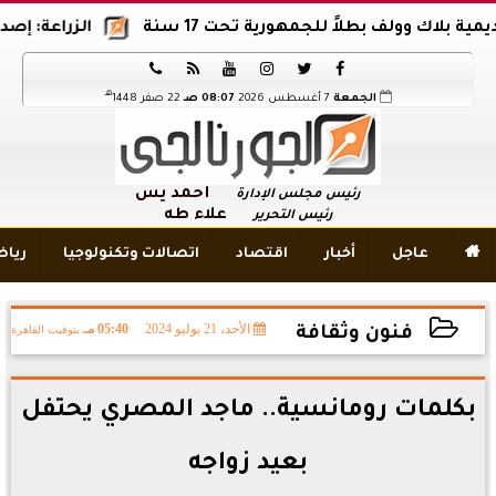
ك وولف بطلاً للجمهورية تحت 17 سنة
الزراعة: إصدار 12 ألف موافقة وتصريح بالمبيدات خلال 6 شهور






هـ
الجمعة
7 أغسطس 2026
08:07 صـ
22 صفر 1448
أحمد يس
رئيس مجلس الإدارة
علاء طه
رئيس التحرير

عاجل
أخبار
اقتصاد
اتصالات وتكنولوجيا
ريا
الأحد، 21 يوليو 2024
05:40 مـ
بتوقيت القاهرة
فنون وثقافة
2024-07-21 17:40:08
بكلمات رومانسية.. ماجد المصري يحتفل
بعيد زواجه