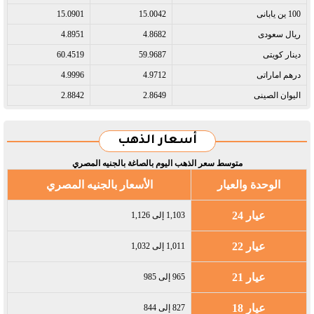
100 ين يابانى​
15.0042
15.0901
ريال سعودى​
4.8682
4.8951
دينار كويتى​
59.9687
60.4519
درهم اماراتى​
4.9712
4.9996
اليوان الصينى​
2.8649
2.8842
أسعار الذهب
متوسط سعر الذهب اليوم بالصاغة بالجنيه المصري
الوحدة والعيار
الأسعار بالجنيه المصري
عيار 24
1,103 إلى 1,126
عيار 22
1,011 إلى 1,032
عيار 21
965 إلى 985
عيار 18
827 إلى 844