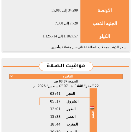
الاونصة
34,299 إلى 35,010
الجنيه الذهب
7,720 إلى 7,880
الكيلو
1,102,857 إلى 1,125,714
سعر الذهب بمحلات الصاغة تختلف بين منطقة وأخرى
مواقيت الصلاة
الجمعة
08:07 صـ
22
صفر
1448 هـ
07
أغسطس
2026 م
الفجر
03:41
الشروق
05:17
الظهر
12:01
مصر
العصر
15:38
المغرب
18:44
العشاء
20:10