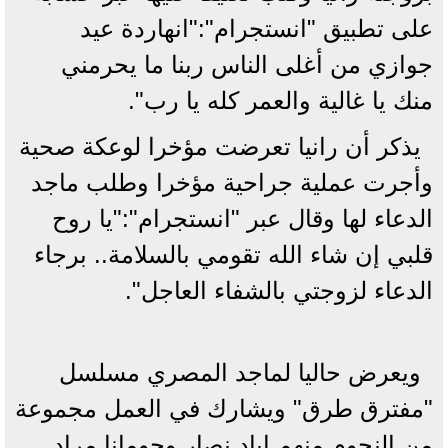
على تطبيق "انستجرام":"انهاردة عيد
جوازي من أغلى الناس ربنا ما يحرمني
منك يا غالية والعمر كله يا رب".
يذكر أن رانيا تعرضت مؤخرا لوعكة صحية
وأجرت عملية جراحية مؤخرا وطلب ماجد
الدعاء لها وقال عبر "انستجرام":"يا روح
قلبي إن شاء الله تقومي بالسلامة.. برجاء
الدعاء لزوجتي بالشفاء العاجل".
ويعرض حاليا لماجد المصري مسلسل
"مفترق طرق" ويشارك في العمل مجموعة
من النجوم منهم إياد نصار وجومانا مراد