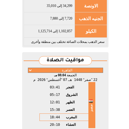
الاونصة
34,299 إلى 35,010
الجنيه الذهب
7,720 إلى 7,880
الكيلو
1,102,857 إلى 1,125,714
سعر الذهب بمحلات الصاغة تختلف بين منطقة وأخرى
مواقيت الصلاة
الجمعة
08:04 مـ
22
صفر
1448 هـ
07
أغسطس
2026 م
الفجر
03:41
الشروق
05:17
الظهر
12:01
مصر
العصر
15:38
المغرب
18:44
العشاء
20:10