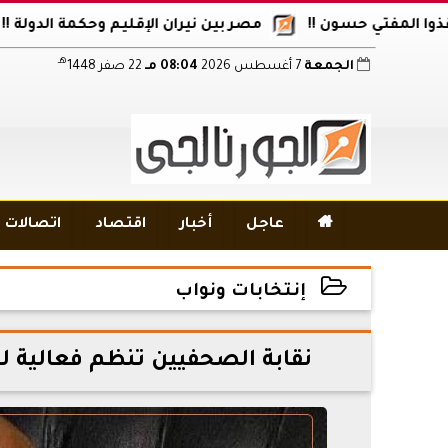
فتي حسون !!
مصر بين نيران الإقليم وحكمة الدولة !!
أكا
هـ
الجمعة
7 أغسطس 2026
08:04 مـ
22 صفر 1448

عاجل
أخبار
اقتصاد
اتصالات و
إنتخابات ونواب
2024-08-01 18:36:19
نقابة الصحفيين تنظم فعالية لل