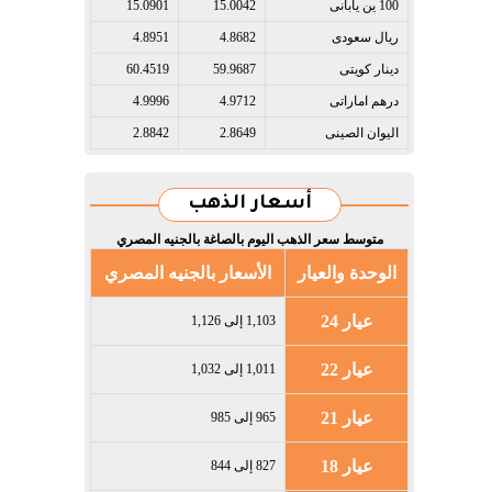
100 ين يابانى​
15.0042
15.0901
ريال سعودى​
4.8682
4.8951
دينار كويتى​
59.9687
60.4519
درهم اماراتى​
4.9712
4.9996
اليوان الصينى​
2.8649
2.8842
أسعار الذهب
متوسط سعر الذهب اليوم بالصاغة بالجنيه المصري
الوحدة والعيار
الأسعار بالجنيه المصري
عيار 24
1,103 إلى 1,126
عيار 22
1,011 إلى 1,032
عيار 21
965 إلى 985
عيار 18
827 إلى 844