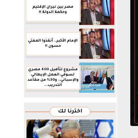
مصر بين نيران الإقليم
وحكمة الدولة !!
الإمام الأكبر.. أنقذوا المفتي
حسون !!
مشروع لتأهيل 400 مصري
لسوقي العمل الإيطالي
والإسباني.. و30% من مقاعد
التدريب...
اخترنا لك