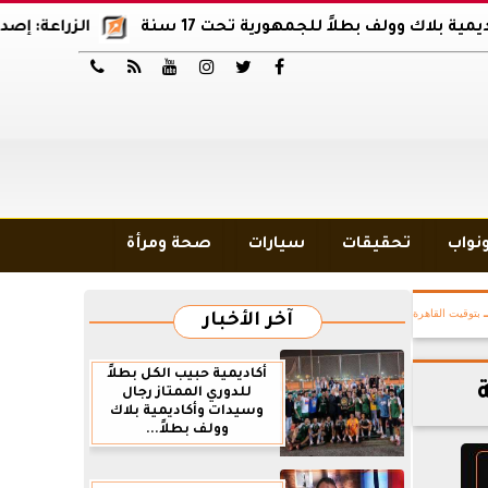
ولف بطلاً للجمهورية تحت 17 سنة
الزراعة: إصدار 12 ألف موافقة وتصريح بالمبيدات خلال 6 شهور






ونواب
تحقيقات
سيارات
صحة ومرأة
بتوقيت القاهرة
آخر الأخبار
أكاديمية حبيب الكل بطلاً
للدوري الممتاز رجال
وسيدات وأكاديمية بلاك
وولف بطلاً...