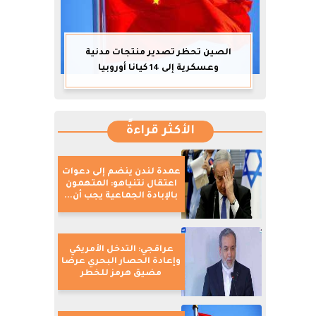
الصين تحظر تصدير منتجات مدنية
وعسكرية إلى 14 كيانا أوروبيا
الأكثر قراءةً
عمدة لندن ينضم إلى دعوات
اعتقال نتنياهو: المتهمون
بالإبادة الجماعية يجب أن...
عراقجي: التدخل الأمريكي
وإعادة الحصار البحري عرضا
مضيق هرمز للخطر