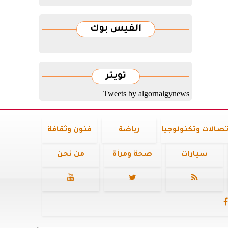
الفيس بوك
تويتر
Tweets by algornalgynews
تصالات وتكنولوجيا
رياضة
فنون وثقافة
سيارات
صحة ومرأة
من نحن



