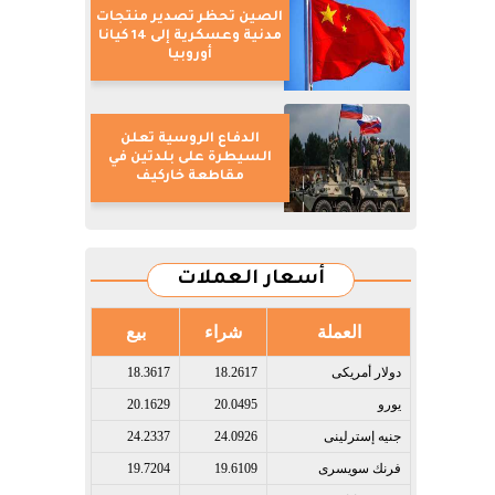
الصين تحظر تصدير منتجات
مدنية وعسكرية إلى 14 كيانا
أوروبيا
الدفاع الروسية تعلن
السيطرة على بلدتين في
مقاطعة خاركيف
أسعار العملات
العملة
شراء
بيع
دولار أمريكى​
18.2617
18.3617
يورو​
20.0495
20.1629
جنيه إسترلينى​
24.0926
24.2337
فرنك سويسرى​
19.6109
19.7204