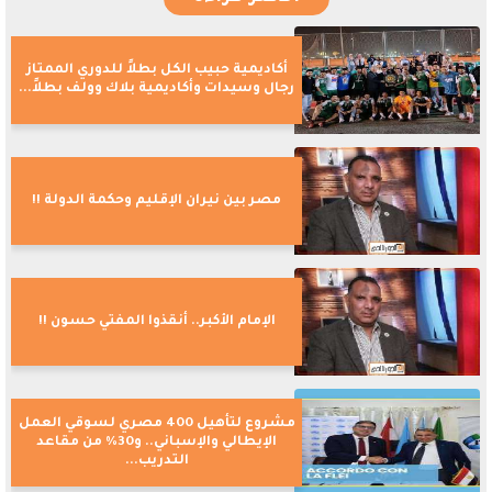
أكاديمية حبيب الكل بطلاً للدوري الممتاز
رجال وسيدات وأكاديمية بلاك وولف بطلاً...
مصر بين نيران الإقليم وحكمة الدولة !!
الإمام الأكبر.. أنقذوا المفتي حسون !!
مشروع لتأهيل 400 مصري لسوقي العمل
الإيطالي والإسباني.. و30% من مقاعد
التدريب...