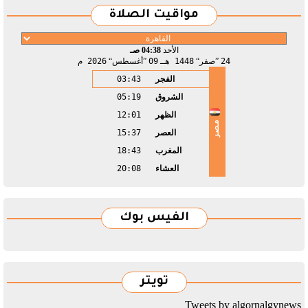
مواقيت الصلاة
الأحد
04:38 صـ
24
صفر
1448 هـ
09
أغسطس
2026 م
الفجر
03:43
الشروق
05:19
الظهر
12:01
مصر
العصر
15:37
المغرب
18:43
العشاء
20:08
الفيس بوك
تويتر
Tweets by algornalgynews