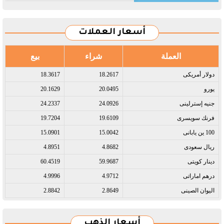
أسعار العملات
العملة
شراء
بيع
دولار أمريكى​
18.2617
18.3617
يورو​
20.0495
20.1629
جنيه إسترلينى​
24.0926
24.2337
فرنك سويسرى​
19.6109
19.7204
100 ين يابانى​
15.0042
15.0901
ريال سعودى​
4.8682
4.8951
دينار كويتى​
59.9687
60.4519
درهم اماراتى​
4.9712
4.9996
اليوان الصينى​
2.8649
2.8842
أسعار الذهب