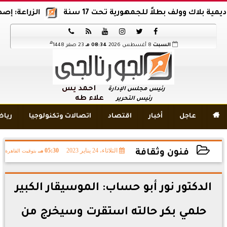
ك وولف بطلاً للجمهورية تحت 17 سنة
الزراعة: إصدار 12 ألف موافقة وتصريح بالمبيدات خلال 6 شهور






هـ
السبت
8 أغسطس 2026
08:34 مـ
23 صفر 1448
أحمد يس
رئيس مجلس الإدارة
علاء طه
رئيس التحرير

عاجل
أخبار
اقتصاد
اتصالات وتكنولوجيا
ريا
الثلاثاء، 24 يناير 2023
05:30 مـ
بتوقيت القاهرة
فنون وثقافة
2023-01-24 17:30:50
الدكتور نور أبو حساب: الموسيقار الكبير
حلمي بكر حالته استقرت وسيخرج من