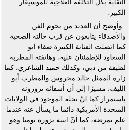
النقابة بكل التكلفة العلاجية للموسيقار
الكبير.
وأوضح أن العديد من نجوم الفن
والأصدقاء يتابعون عن قرب حالته الصحية
كما اتصلت الفنانة الكبيرة صفاء ابو
السعاود للإطمئنان عليه، وهاتفته المطربة
لطيفة من دبي، وكذلك حميد الشاعري، كما
زاره الممثل خالد محروس والمطرب أبو
الليف، مشيرًا إلي أن أشقائه يزورونه
باستمرار كما انّ نجله الموجود في الولايات
المتحدة الأمريكية دائما ما يسأل عنه عندما
علم بمرضه، كما أنّ ابنته تزوره يوميا وهو