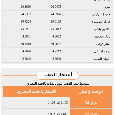
يورو​
20.0495
20.1629
جنيه إسترلينى​
24.0926
24.2337
فرنك سويسرى​
19.6109
19.7204
100 ين يابانى​
15.0042
15.0901
ريال سعودى​
4.8682
4.8951
دينار كويتى​
59.9687
60.4519
درهم اماراتى​
4.9712
4.9996
اليوان الصينى​
2.8649
2.8842
أسعار الذهب
متوسط سعر الذهب اليوم بالصاغة بالجنيه المصري
الوحدة والعيار
الأسعار بالجنيه المصري
عيار 24
1,103 إلى 1,126
عيار 22
1,011 إلى 1,032