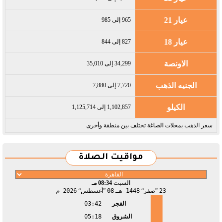
عيار 21
965 إلى 985
عيار 18
827 إلى 844
الاونصة
34,299 إلى 35,010
الجنيه الذهب
7,720 إلى 7,880
الكيلو
1,102,857 إلى 1,125,714
سعر الذهب بمحلات الصاغة تختلف بين منطقة وأخرى
مواقيت الصلاة
السبت
08:34 مـ
23
صفر
1448 هـ
08
أغسطس
2026 م
الفجر
03:42
الشروق
05:18