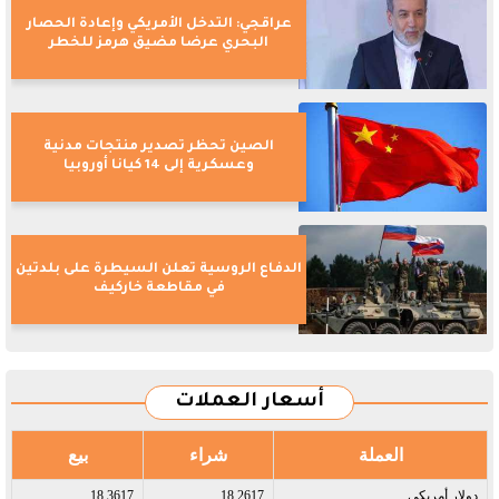
عراقجي: التدخل الأمريكي وإعادة الحصار
البحري عرضا مضيق هرمز للخطر
الصين تحظر تصدير منتجات مدنية
وعسكرية إلى 14 كيانا أوروبيا
الدفاع الروسية تعلن السيطرة على بلدتين
في مقاطعة خاركيف
أسعار العملات
العملة
شراء
بيع
دولار أمريكى​
18.2617
18.3617