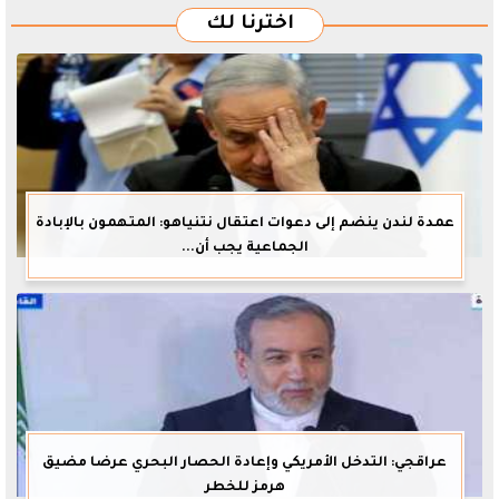
اخترنا لك
عمدة لندن ينضم إلى دعوات اعتقال نتنياهو: المتهمون بالإبادة
الجماعية يجب أن...
عراقجي: التدخل الأمريكي وإعادة الحصار البحري عرضا مضيق
هرمز للخطر