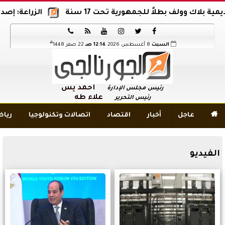
ولف بطلاً للجمهورية تحت 17 سنة
الزراعة: إصدار 12 ألف موافقة وتصريح بالمبيدات خلال 6 شهور






هـ
السبت
8 أغسطس 2026
12:14 صـ
22 صفر 1448
أحمد يس
رئيس مجلس الإدارة
علاء طه
رئيس التحرير

عاجل
أخبار
اقتصاد
اتصالات وتكنولوجيا
ريا
الفيديو