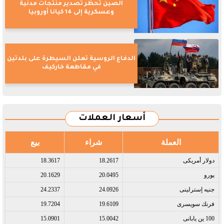
الصين تحظر تصدير منتجات مدنية
وعسكرية إلى 14 كيانا أوروبيا
الدفاع الروسية تعلن السيطرة على بلدتين
في مقاطعة خاركيف
أسعار العملات
العملة
شراء
بيع
دولار أمريكى​
18.2617
18.3617
يورو​
20.0495
20.1629
جنيه إسترلينى​
24.0926
24.2337
فرنك سويسرى​
19.6109
19.7204
100 ين يابانى​
15.0042
15.0901