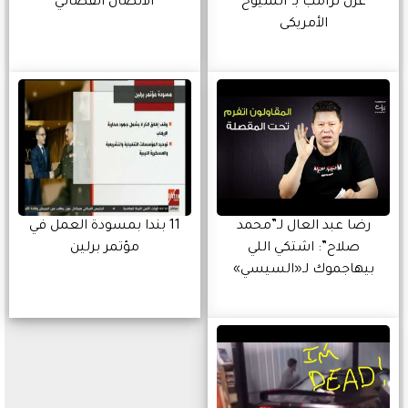
عزل ترامب بـ”الشيوخ
الاتصال الفضائي
الأمريكى
رضا عبد العال لـ”محمد
11 بندا بمسودة العمل في
صلاح”: اشتكي اللي
مؤتمر برلين
بيهاجموك لـ«السيسي»