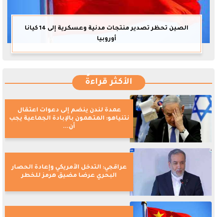
الصين تحظر تصدير منتجات مدنية وعسكرية إلى 14 كيانا
أوروبيا
الأكثر قراءةً
عمدة لندن ينضم إلى دعوات اعتقال
نتنياهو: المتهمون بالإبادة الجماعية يجب
أن...
عراقجي: التدخل الأمريكي وإعادة الحصار
البحري عرضا مضيق هرمز للخطر