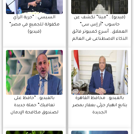
(فيديو).. ‏”ميتا” تكشف عن
السيسي : ”حرية الرأي
حاسوب ”آر إس سى”
مكفولة للجميع في مصر”
العملاق.. أسرع كمبيوتر فائق
(فيديو)
الذكاء الاصطناعى فى العالم
بالفيديو.. محافظ القاهرة
بالفيديو.. ”حافظ على
يتابع انهيار جزئي بعقار بمصر
تعافيك” حملة جديدة
الجديدة
لصندوق مكافحة الإدمان