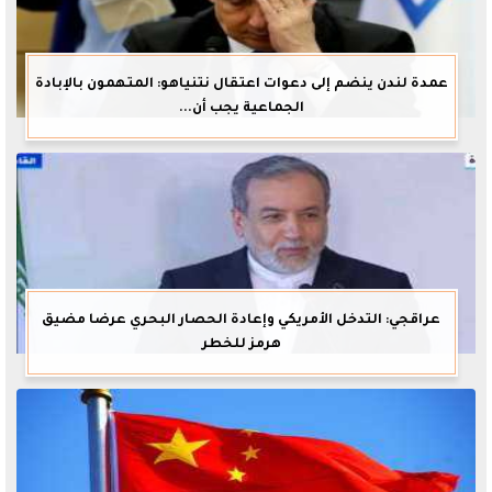
عمدة لندن ينضم إلى دعوات اعتقال نتنياهو: المتهمون بالإبادة
الجماعية يجب أن...
عراقجي: التدخل الأمريكي وإعادة الحصار البحري عرضا مضيق
هرمز للخطر