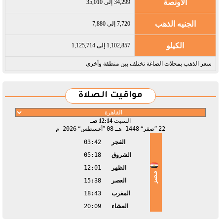
الاونصة
34,299 إلى 35,010
الجنيه الذهب
7,720 إلى 7,880
الكيلو
1,102,857 إلى 1,125,714
سعر الذهب بمحلات الصاغة تختلف بين منطقة وأخرى
مواقيت الصلاة
السبت
12:14 صـ
22
صفر
1448 هـ
08
أغسطس
2026 م
الفجر
03:42
الشروق
05:18
الظهر
12:01
مصر
العصر
15:38
المغرب
18:43
العشاء
20:09