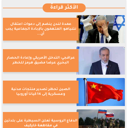
الأكثر قراءةً
عمدة لندن ينضم إلى دعوات اعتقال
نتنياهو: المتهمون بالإبادة الجماعية يجب
أن...
عراقجي: التدخل الأمريكي وإعادة الحصار
البحري عرضا مضيق هرمز للخطر
الصين تحظر تصدير منتجات مدنية
وعسكرية إلى 14 كيانا أوروبيا
الدفاع الروسية تعلن السيطرة على بلدتين
في مقاطعة خاركيف