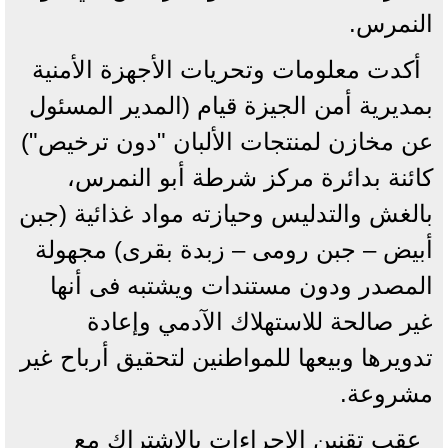
النمرس.
أكدت معلومات وتحريات الأجهزة الأمنية
بمديرية أمن الجيزة قيام (المدير المسئول
عن مخازن لمنتجات الألبان "دون ترخيص")
كائنة بدائرة مركز شرطة أبو النمرس،
بالغش والتدليس وحيازته مواد غذائية (جبن
أبيض – جبن رومى – زبدة بقرى) مجهولة
المصدر ودون مستندات ويشتبه فى أنها
غير صالحة للاستهلاك الآدمي وإعادة
تدويرها وبيعها للمواطنين لتحقيق أرباح غير
مشروعة.
عقب تقنين الإجراءات بالاشتراك مع