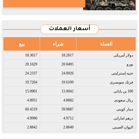
أسعار العملات
العملة
شراء
بيع
دولار أمريكى​
18.2617
18.3617
يورو​
20.0495
20.1629
جنيه إسترلينى​
24.0926
24.2337
فرنك سويسرى​
19.6109
19.7204
100 ين يابانى​
15.0042
15.0901
ريال سعودى​
4.8682
4.8951
دينار كويتى​
59.9687
60.4519
درهم اماراتى​
4.9712
4.9996
اليوان الصينى​
2.8649
2.8842