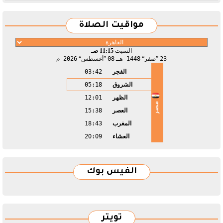
مواقيت الصلاة
السبت
11:15 صـ
23
صفر
1448 هـ
08
أغسطس
2026 م
الفجر
03:42
الشروق
05:18
الظهر
12:01
مصر
العصر
15:38
المغرب
18:43
العشاء
20:09
الفيس بوك
تويتر