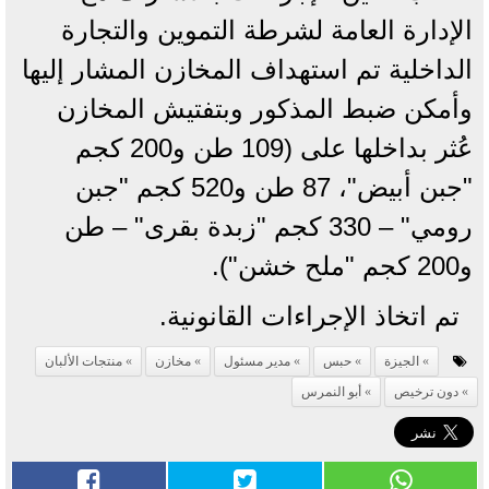
الإدارة العامة لشرطة التموين والتجارة
الداخلية تم استهداف المخازن المشار إليها
وأمكن ضبط المذكور وبتفتيش المخازن
عُثر بداخلها على (109 طن و200 كجم
"جبن أبيض"، 87 طن و520 كجم "جبن
رومي" – 330 كجم "زبدة بقرى" – طن
و200 كجم "ملح خشن").
تم اتخاذ الإجراءات القانونية.
الجيزة
حبس
مدير مسئول
مخازن
منتجات الألبان
دون ترخيص
أبو النمرس