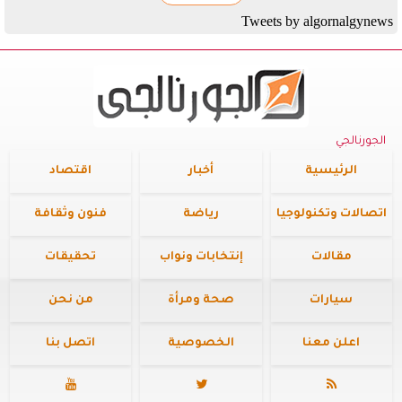
Tweets by algornalgynews
الجورنالجي
الرئيسية
أخبار
اقتصاد
اتصالات وتكنولوجيا
رياضة
فنون وثقافة
مقالات
إنتخابات ونواب
تحقيقات
سيارات
صحة ومرأة
من نحن
اعلن معنا
الخصوصية
اتصل بنا


