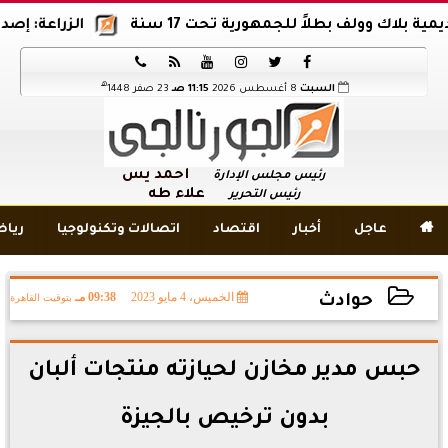
ك وولف بطلاً للجمهورية تحت 17 سنة
الزراعة: إصدار 12 ألف موافقة وتصريح بالمبيدات خلال 6 شهور






هـ
السبت
8 أغسطس 2026
11:15 صـ
23 صفر 1448
أحمد يس
رئيس مجلس الإدارة
علاء طه
رئيس التحرير

عاجل
أخبار
اقتصاد
اتصالات وتكنولوجيا
ريا
الخميس، 4 مايو 2023
09:38 مـ
بتوقيت القاهرة
حوادث
2023-05-04 21:38:47
حبس مدير مخازن لحيازته منتجات ألبان
بدون ترخيص بالجيزة