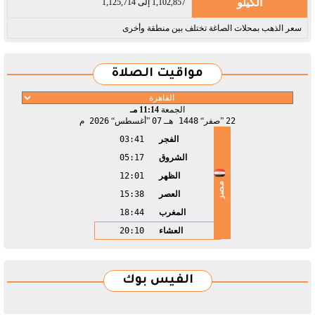
الكيلو
1,102,857 إلى 1,125,714
سعر الذهب بمحلات الصاغة تختلف بين منطقة وأخرى
مواقيت الصلاة
الجمعة
11:14 مـ
22
صفر
1448 هـ
07
أغسطس
2026 م
الفجر
03:41
الشروق
05:17
الظهر
12:01
مصر
العصر
15:38
المغرب
18:44
العشاء
20:10
الفيس بوك