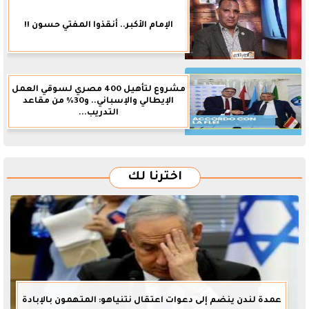
الإمام الأكبر.. أنقذوا المفتي حسون !!
مشروع لتأهيل 400 مصري لسوقي العمل
الإيطالي والإسباني.. و30% من مقاعد
التدريب...
اخترنا لك
عمدة لندن ينضم إلى دعوات اعتقال نتنياهو: المتهمون بالإبادة