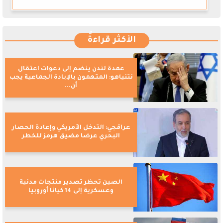
الأكثر قراءةً
عمدة لندن ينضم إلى دعوات اعتقال
نتنياهو: المتهمون بالإبادة الجماعية يجب
أن...
عراقجي: التدخل الأمريكي وإعادة الحصار
البحري عرضا مضيق هرمز للخطر
الصين تحظر تصدير منتجات مدنية
وعسكرية إلى 14 كيانا أوروبيا