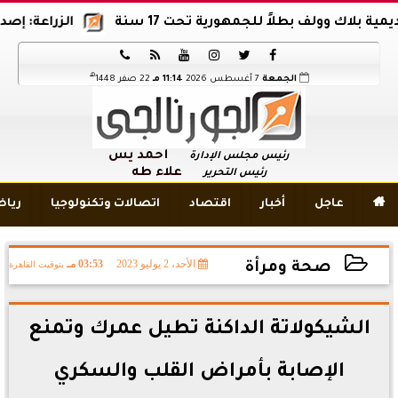
ك وولف بطلاً للجمهورية تحت 17 سنة
الزراعة: إصدار 12 ألف موافقة وتصريح بالمبيدات خلال 6 شهور






هـ
الجمعة
7 أغسطس 2026
11:14 مـ
22 صفر 1448
أحمد يس
رئيس مجلس الإدارة
علاء طه
رئيس التحرير

عاجل
أخبار
اقتصاد
اتصالات وتكنولوجيا
ريا
الأحد، 2 يوليو 2023
03:53 مـ
بتوقيت القاهرة
صحة ومرأة
2023-07-02 15:53:46
الشيكولاتة الداكنة تطيل عمرك وتمنع
الإصابة بأمراض القلب والسكري