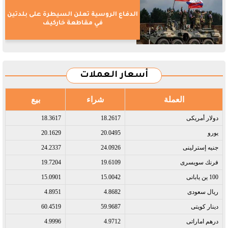
الدفاع الروسية تعلن السيطرة على بلدتين
في مقاطعة خاركيف
أسعار العملات
العملة
شراء
بيع
دولار أمريكى​
18.2617
18.3617
يورو​
20.0495
20.1629
جنيه إسترلينى​
24.0926
24.2337
فرنك سويسرى​
19.6109
19.7204
100 ين يابانى​
15.0042
15.0901
ريال سعودى​
4.8682
4.8951
دينار كويتى​
59.9687
60.4519
درهم اماراتى​
4.9712
4.9996