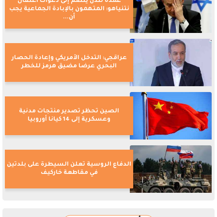
عمدة لندن ينضم إلى دعوات اعتقال
نتنياهو: المتهمون بالإبادة الجماعية يجب
أن...
عراقجي: التدخل الأمريكي وإعادة الحصار
البحري عرضا مضيق هرمز للخطر
الصين تحظر تصدير منتجات مدنية
وعسكرية إلى 14 كيانا أوروبيا
الدفاع الروسية تعلن السيطرة على بلدتين
في مقاطعة خاركيف