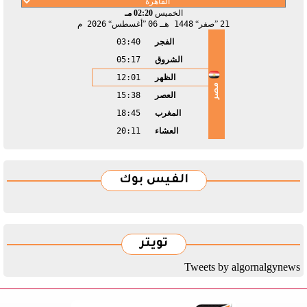
الخميس
02:20 مـ
21
صفر
1448 هـ
06
أغسطس
2026 م
الفجر
03:40
الشروق
05:17
الظهر
12:01
مصر
العصر
15:38
المغرب
18:45
العشاء
20:11
الفيس بوك
تويتر
Tweets by algornalgynews