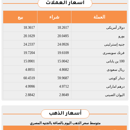
أسعار العملات
العملة
شراء
بيع
دولار أمريكى​
18.2617
18.3617
يورو​
20.0495
20.1629
جنيه إسترلينى​
24.0926
24.2337
فرنك سويسرى​
19.6109
19.7204
100 ين يابانى​
15.0042
15.0901
ريال سعودى​
4.8682
4.8951
دينار كويتى​
59.9687
60.4519
درهم اماراتى​
4.9712
4.9996
اليوان الصينى​
2.8649
2.8842
أسعار الذهب
متوسط سعر الذهب اليوم بالصاغة بالجنيه المصري