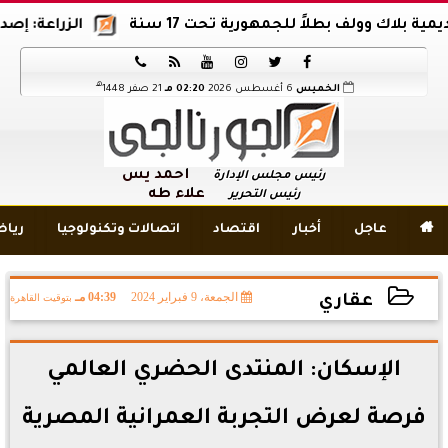
اك وولف بطلاً للجمهورية تحت 17 سنة
الزراعة: إصدار 12 ألف موافقة وتصريح بالمبيدات خلال 6 شهور






هـ
الخميس
6 أغسطس 2026
02:20 مـ
21 صفر 1448
أحمد يس
رئيس مجلس الإدارة
علاء طه
رئيس التحرير

عاجل
أخبار
اقتصاد
اتصالات وتكنولوجيا
ريا
الجمعة، 9 فبراير 2024
04:39 مـ
بتوقيت القاهرة
عقاري
2024-02-09 16:39:20
الإسكان: المنتدى الحضري العالمي
فرصة لعرض التجربة العمرانية المصرية