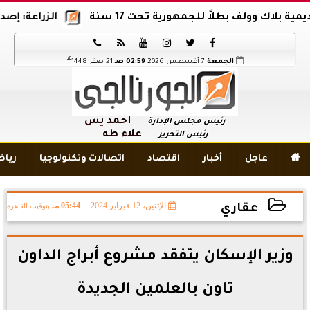
ك وولف بطلاً للجمهورية تحت 17 سنة
الزراعة: إصدار 12 ألف موافقة وتصريح بالمبيدات خلال 6 شهور






هـ
الجمعة
7 أغسطس 2026
02:59 صـ
21 صفر 1448
أحمد يس
رئيس مجلس الإدارة
علاء طه
رئيس التحرير

عاجل
أخبار
اقتصاد
اتصالات وتكنولوجيا
ريا
الإثنين، 12 فبراير 2024
05:44 مـ
بتوقيت القاهرة
عقاري
2024-02-12 17:44:10
وزير الإسكان يتفقد مشروع أبراج الداون
تاون بالعلمين الجديدة