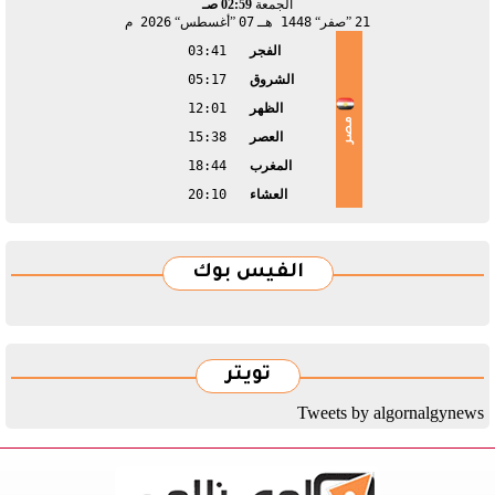
الجمعة
02:59 صـ
21
صفر
1448 هـ
07
أغسطس
2026 م
الفجر
03:41
الشروق
05:17
الظهر
12:01
مصر
العصر
15:38
المغرب
18:44
العشاء
20:10
الفيس بوك
تويتر
Tweets by algornalgynews