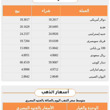
العملة
شراء
بيع
دولار أمريكى​
18.2617
18.3617
يورو​
20.0495
20.1629
جنيه إسترلينى​
24.0926
24.2337
فرنك سويسرى​
19.6109
19.7204
100 ين يابانى​
15.0042
15.0901
ريال سعودى​
4.8682
4.8951
دينار كويتى​
59.9687
60.4519
درهم اماراتى​
4.9712
4.9996
اليوان الصينى​
2.8649
2.8842
أسعار الذهب
متوسط سعر الذهب اليوم بالصاغة بالجنيه المصري
الوحدة والعيار
الأسعار بالجنيه المصري