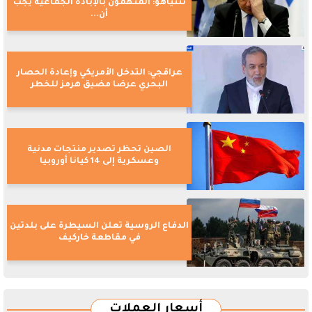
نتنياهو: المتهمون بالإبادة الجماعية يجب
أن...
عراقجي: التدخل الأمريكي وإعادة الحصار
البحري عرضا مضيق هرمز للخطر
الصين تحظر تصدير منتجات مدنية
وعسكرية إلى 14 كيانا أوروبيا
الدفاع الروسية تعلن السيطرة على بلدتين
في مقاطعة خاركيف
أسعار العملات