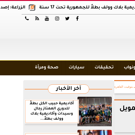
 بطلاً للجمهورية تحت 17 سنة
الزراعة: إصدار 12 ألف موافقة وتصريح بالمبيدات خلال 6 شهور






ونواب
تحقيقات
سيارات
صحة ومرأة
بتوقيت القاهرة
آخر الأخبار
أكاديمية حبيب الكل بطلاً
مويل
للدوري الممتاز رجال
وسيدات وأكاديمية بلاك
وولف بطلاً...