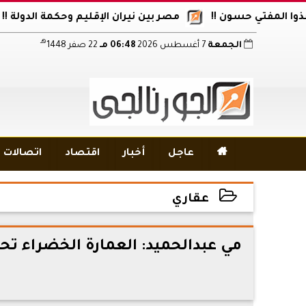
 حسون !!
مصر بين نيران الإقليم وحكمة الدولة !!
أكاديم
هـ
الجمعة
7 أغسطس 2026
06:48 مـ
22 صفر 1448

عاجل
أخبار
اقتصاد
اتصالات و
عقاري
2024-02-25 14:13:37
مي عبدالحميد: العمارة الخضراء تح