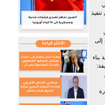
ي
تنفيذ
الصين تحظر تصدير منتجات مدنية
وعسكرية إلى 14 كيانا أوروبيا
 إلى
الأكثر قراءةً
 بناء
عمدة لندن ينضم إلى دعوات
اعتقال نتنياهو: المتهمون
فة:
بالإبادة الجماعية يجب أن...
عراقجي: التدخل الأمريكي
وإعادة الحصار البحري عرضا
رة
مضيق هرمز للخطر