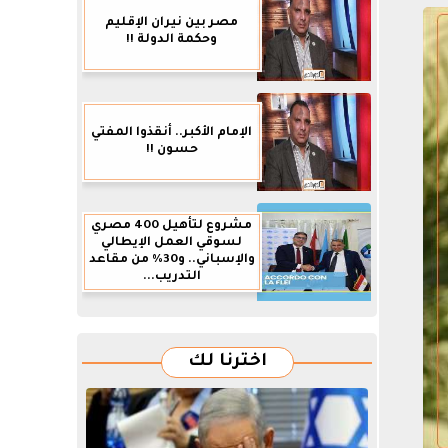
مصر بين نيران الإقليم
وحكمة الدولة !!
الإمام الأكبر.. أنقذوا المفتي
حسون !!
مشروع لتأهيل 400 مصري
لسوقي العمل الإيطالي
والإسباني.. و30% من مقاعد
التدريب...
اخترنا لك