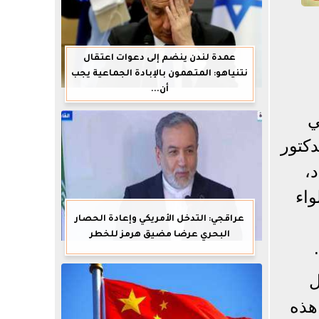
عمدة لندن ينضم إلى دعوات اعتقال
نتنياهو: المتهمون بالإبادة الجماعية يجب
أن...
ي
 وذلك بحضور الدكتور
،
واء
عراقجي: التدخل الأمريكي وإعادة الحصار
البحري عرضا مضيق هرمز للخطر
ل
هذه