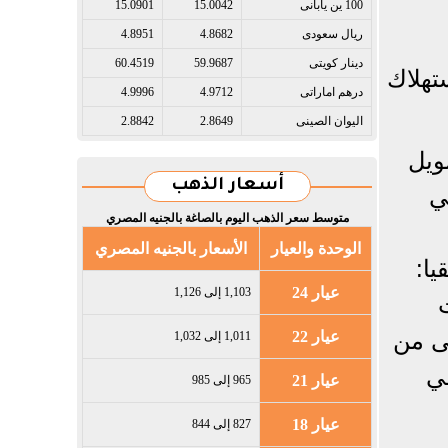
100 ين يابانى​
15.0042
15.0901
ريال سعودى​
4.8682
4.8951
دينار كويتى​
59.9687
60.4519
تهلاك
درهم اماراتى​
4.9712
4.9996
اليوان الصينى​
2.8649
2.8842
ويل
أسعار الذهب
ي
متوسط سعر الذهب اليوم بالصاغة بالجنيه المصري
الوحدة والعيار
الأسعار بالجنيه المصري
ا:
عيار 24
1,103 إلى 1,126
ت
ى من
عيار 22
1,011 إلى 1,032
 نظام تصنيف الهرم الأخضر "GPRS" في
عيار 21
965 إلى 985
عيار 18
827 إلى 844