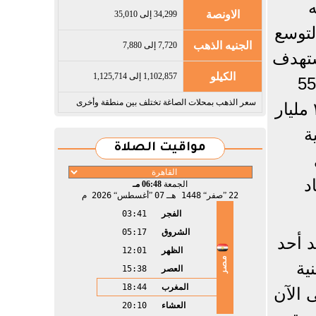
ه
الاونصة
34,299 إلى 35,010
لتوسع
الجنيه الذهب
7,720 إلى 7,880
ستهدف
الكيلو
1,102,857 إلى 1,125,714
بناء 30 ألف وحدة سكنية، يتم اعتمادها بتصنيف ايدج الدولي ليصبح إجمالي الوحدات 55
سعر الذهب بمحلات الصاغة تختلف بين منطقة وأخرى
ألف وحدة سكنية جديدة خضراء، وتقارب تكلفة إنشاء الـ ٥٥ ألف وحدة خضراء الـ ۳۰ مليار
ة
مواقيت الصلاة
د
الجمعة
06:48 مـ
22
صفر
1448 هـ
07
أغسطس
2026 م
الفجر
03:41
الشروق
05:17
د أحد
الظهر
12:01
مصر
ف وحدة سكنية
العصر
15:38
المغرب
18:44
مج حتى الآن
العشاء
20:10