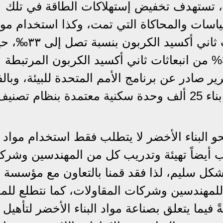
ة، تستهدف تخفيض إستهلاكات الطاقة في تلك
ة تتعدي ٢٧% وفقاً للقياسات والمحاكاة التي تمت، وكذا استخدام مو
البناء الصديقة للبيئة، وتخفيض انبعاثات ثاني أكسيد الك
يمثل قطاع تشييد المباني وتشغيلها 37% من انبعاثات ثاني أكسيد الكربون المرتبطة
 عام 2020، بحسب تقرير صادر عن برنامج الأمم المتحدة للبيئة، وبا
تم تنفيذ المرحلة الأولى والتي تتضمن بناء 25 ألف وحدة سكنية معتمدة بنظام تصني
 البناء الأخضر لا يتطلب فقط استخدام مواد ال
ب أيضاً تهيئة وتدريب كل من المهندسين وشرك
شكل سليم، لذا فقد قمنا بالتعاون مع مؤسسة
 للمهندسين وشركات المقاولات، كما نتطلع للمز
فيما يتعلق بصناعة مواد البناء الأخضر لتأهيل