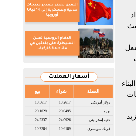
الصين تحظر تصدير منتجات
مدنية وعسكرية إلى 14 كيانا
اد
أوروبيا
ربون بنسبة تصل إلى ۳۳‰، حيث
الدفاع الروسية تعلن
السيطرة على بلدتين في
لفعل
مقاطعة خاركيف
ف
أسعار العملات
بناء
العملة
شراء
بيع
ات
دولار أمريكى​
18.2617
18.3617
يورو​
20.0495
20.1629
يد
جنيه إسترلينى​
24.0926
24.2337
فرنك سويسرى​
19.6109
19.7204