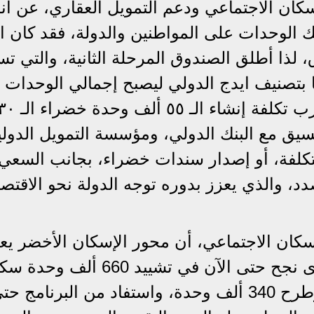
كان الاجتماعي ودعم التمويل العقاري، عن أن
لتلك الوحدات على المواطنين والدولة، فقد كان ا
 لذا أطلق الصندوق المرحلة الثانية، والتي ت
يق مع البنك الدولي، ومؤسسة التمويل الدولي
لفة، أو إصدار سندات خضراء، بجانب السعي
د، والذي يعزز بدوره توجه الدولة نحو الاقتصا
كان الاجتماعي، أن محور الإسكان الأخضر يع
محاور برنامج الإسكان الاجتماعي، الذى نجح حتى الآن في تشييد 660 أل
موزعة على 27 محافظة، وجار تنفيذ وطرح 340 ألف وحدة، واستفاد من البرنا