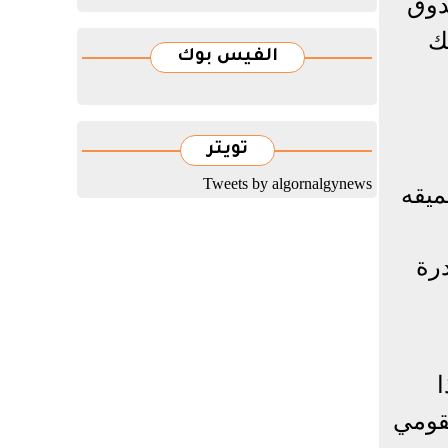
ندوق
نيه، وذلك
الفيس بوك
تويتر
Tweets by algornalgynews
ميقه
درة
ا
لقومي