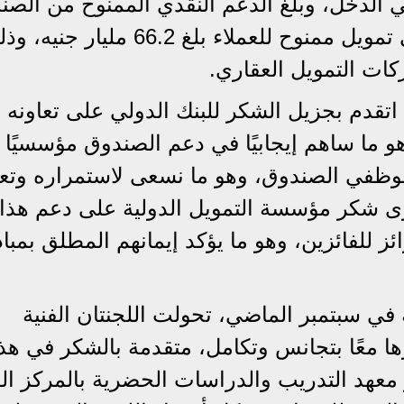
منخفضي الدخل، وبلغ الدعم النقدي الممنوح من الص
للمستفيدين 9 مليارات جنيه، وبإجمالي تمويل ممنوح للعملاء بلغ 66.2 مليار ج
اتقدم بجزيل الشكر للبنك الدولي على تعاونه
ثمر لأكثر من 15 عامًا، وهو ما ساهم إيجابيًا في دعم الصندوق مؤسسيًا
ة لموظفي الصندوق، وهو ما نسعى لاستمراره وتع
سوى شكر مؤسسة التمويل الدولية على دعم هذا
 للفائزين، وهو ما يؤكد إيمانهم المطلق بمبا
في سبتمبر الماضي، تحولت اللجنتان الفنية
ا معًا بتجانس وتكامل، متقدمة بالشكر في هذ
 معهد التدريب والدراسات الحضرية بالمركز ا