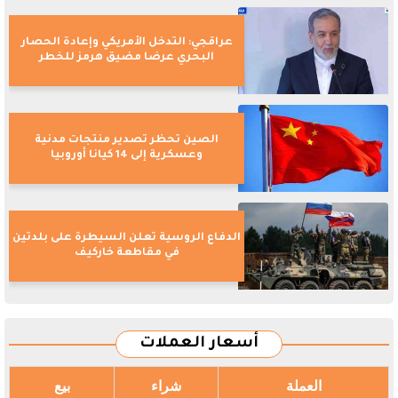
عراقجي: التدخل الأمريكي وإعادة الحصار
البحري عرضا مضيق هرمز للخطر
الصين تحظر تصدير منتجات مدنية
وعسكرية إلى 14 كيانا أوروبيا
الدفاع الروسية تعلن السيطرة على بلدتين
في مقاطعة خاركيف
أسعار العملات
العملة
شراء
بيع