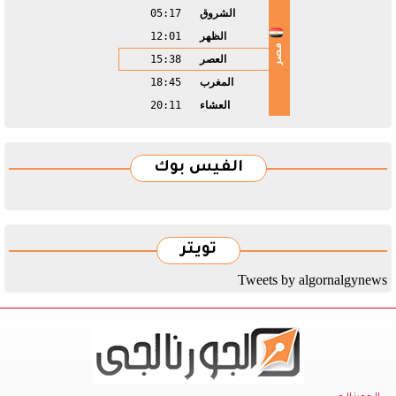
الشروق
05:17
الظهر
12:01
مصر
العصر
15:38
المغرب
18:45
العشاء
20:11
الفيس بوك
تويتر
Tweets by algornalgynews