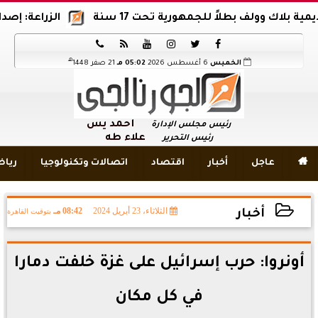
وولف بطلاً للجمهورية تحت 17 سنة
الزراعة: إصدار 12 ألف موافقة وتصريح بالمبيدات خلال 6 شهور






هـ
الخميس
6 أغسطس 2026
05:02 مـ
21 صفر 1448
أحمد يس
رئيس مجلس الإدارة
علاء طه
رئيس التحرير

عاجل
أخبار
اقتصاد
اتصالات وتكنولوجيا
ريا
الثلاثاء، 23 أبريل 2024
08:42 مـ
بتوقيت القاهرة
أخبار
2024-04-23 20:42:43
أونروا: حرب إسرائيل على غزة خلفت دمارا
في كل مكان