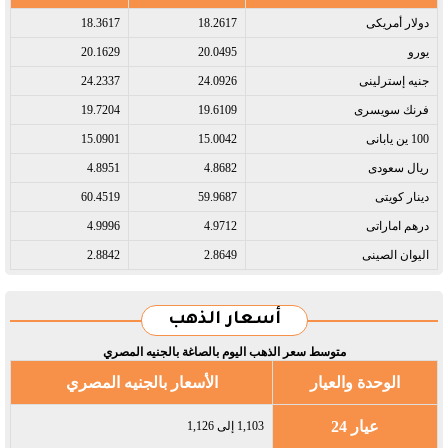
دولار أمريكى​
18.2617
18.3617
يورو​
20.0495
20.1629
جنيه إسترلينى​
24.0926
24.2337
فرنك سويسرى​
19.6109
19.7204
100 ين يابانى​
15.0042
15.0901
ريال سعودى​
4.8682
4.8951
دينار كويتى​
59.9687
60.4519
درهم اماراتى​
4.9712
4.9996
اليوان الصينى​
2.8649
2.8842
أسعار الذهب
متوسط سعر الذهب اليوم بالصاغة بالجنيه المصري
الوحدة والعيار
الأسعار بالجنيه المصري
عيار 24
1,103 إلى 1,126