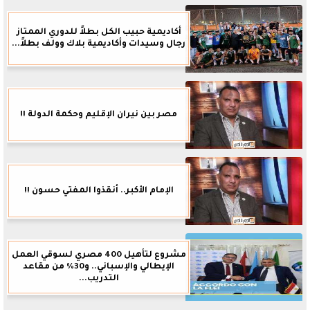
أكاديمية حبيب الكل بطلاً للدوري الممتاز
رجال وسيدات وأكاديمية بلاك وولف بطلاً...
مصر بين نيران الإقليم وحكمة الدولة !!
الإمام الأكبر.. أنقذوا المفتي حسون !!
مشروع لتأهيل 400 مصري لسوقي العمل
الإيطالي والإسباني.. و30% من مقاعد
التدريب...