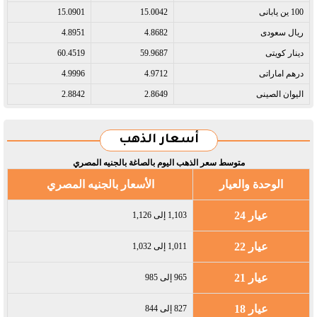
100 ين يابانى​
15.0042
15.0901
ريال سعودى​
4.8682
4.8951
دينار كويتى​
59.9687
60.4519
درهم اماراتى​
4.9712
4.9996
اليوان الصينى​
2.8649
2.8842
أسعار الذهب
متوسط سعر الذهب اليوم بالصاغة بالجنيه المصري
الوحدة والعيار
الأسعار بالجنيه المصري
عيار 24
1,103 إلى 1,126
عيار 22
1,011 إلى 1,032
عيار 21
965 إلى 985
عيار 18
827 إلى 844