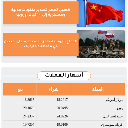
الصين تحظر تصدير منتجات مدنية
وعسكرية إلى 14 كيانا أوروبيا
الدفاع الروسية تعلن السيطرة على بلدتين
في مقاطعة خاركيف
أسعار العملات
العملة
شراء
بيع
دولار أمريكى​
18.2617
18.3617
يورو​
20.0495
20.1629
جنيه إسترلينى​
24.0926
24.2337
فرنك سويسرى​
19.6109
19.7204