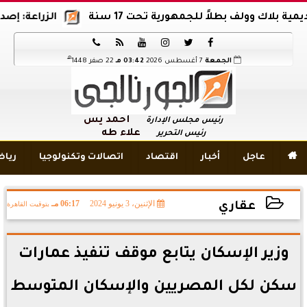
وولف بطلاً للجمهورية تحت 17 سنة
الزراعة: إصدار 12 ألف موافقة وتصريح بالمبيدات خلال 6 شهور






هـ
الجمعة
7 أغسطس 2026
03:42 مـ
22 صفر 1448
أحمد يس
رئيس مجلس الإدارة
علاء طه
رئيس التحرير

عاجل
أخبار
اقتصاد
اتصالات وتكنولوجيا
ريا
الإثنين، 3 يونيو 2024
06:17 مـ
بتوقيت القاهرة
عقاري
2024-06-03 18:17:12
وزير الإسكان يتابع موقف تنفيذ عمارات
سكن لكل المصريين والإسكان المتوسط