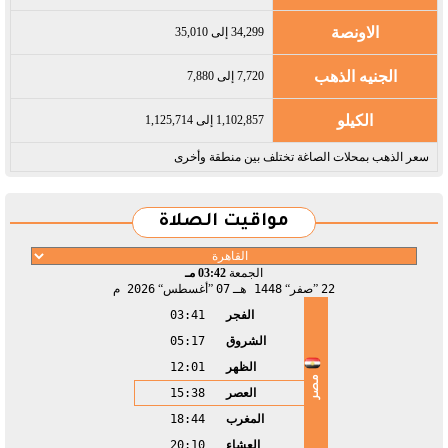
الاونصة
34,299 إلى 35,010
الجنيه الذهب
7,720 إلى 7,880
الكيلو
1,102,857 إلى 1,125,714
سعر الذهب بمحلات الصاغة تختلف بين منطقة وأخرى
مواقيت الصلاة
الجمعة
03:42 مـ
22
صفر
1448 هـ
07
أغسطس
2026 م
الفجر
03:41
الشروق
05:17
الظهر
12:01
مصر
العصر
15:38
المغرب
18:44
العشاء
20:10