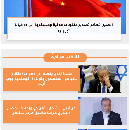
الصين تحظر تصدير منتجات مدنية وعسكرية إلى 14 كيانا
أوروبيا
الأكثر قراءةً
عمدة لندن ينضم إلى دعوات اعتقال
نتنياهو: المتهمون بالإبادة الجماعية يجب
أن...
عراقجي: التدخل الأمريكي وإعادة الحصار
البحري عرضا مضيق هرمز للخطر