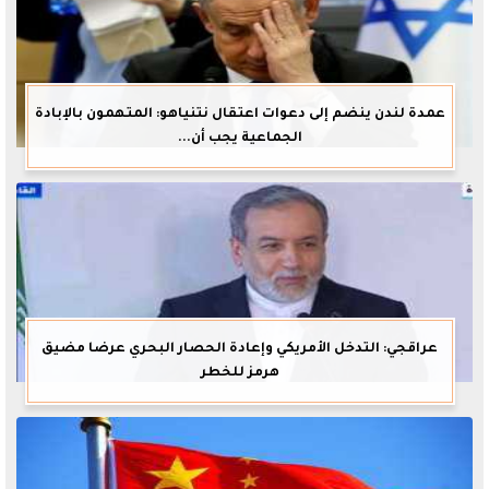
عمدة لندن ينضم إلى دعوات اعتقال نتنياهو: المتهمون بالإبادة
الجماعية يجب أن...
عراقجي: التدخل الأمريكي وإعادة الحصار البحري عرضا مضيق
هرمز للخطر