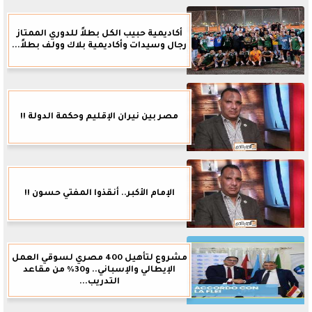
أكاديمية حبيب الكل بطلاً للدوري الممتاز
رجال وسيدات وأكاديمية بلاك وولف بطلاً...
مصر بين نيران الإقليم وحكمة الدولة !!
الإمام الأكبر.. أنقذوا المفتي حسون !!
مشروع لتأهيل 400 مصري لسوقي العمل
الإيطالي والإسباني.. و30% من مقاعد
التدريب...