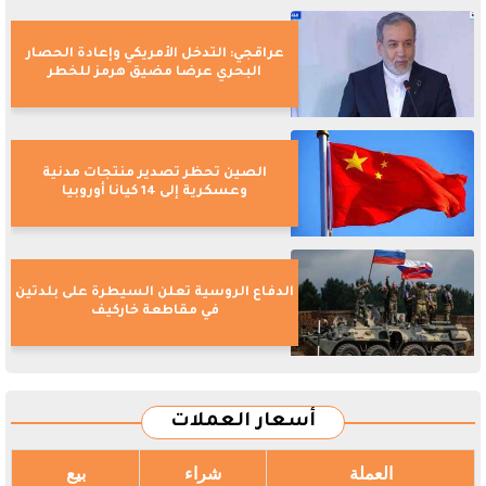
عراقجي: التدخل الأمريكي وإعادة الحصار
البحري عرضا مضيق هرمز للخطر
الصين تحظر تصدير منتجات مدنية
وعسكرية إلى 14 كيانا أوروبيا
الدفاع الروسية تعلن السيطرة على بلدتين
في مقاطعة خاركيف
أسعار العملات
العملة
شراء
بيع