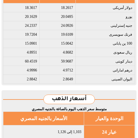
دولار أمريكى​
18.2617
18.3617
يورو​
20.0495
20.1629
جنيه إسترلينى​
24.0926
24.2337
فرنك سويسرى​
19.6109
19.7204
100 ين يابانى​
15.0042
15.0901
ريال سعودى​
4.8682
4.8951
دينار كويتى​
59.9687
60.4519
درهم اماراتى​
4.9712
4.9996
اليوان الصينى​
2.8649
2.8842
أسعار الذهب
متوسط سعر الذهب اليوم بالصاغة بالجنيه المصري
الوحدة والعيار
الأسعار بالجنيه المصري
عيار 24
1,103 إلى 1,126