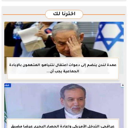
اخترنا لك
عمدة لندن ينضم إلى دعوات اعتقال نتنياهو: المتهمون بالإبادة
الجماعية يجب أن...
عراقجي: التدخل الأمريكي وإعادة الحصار البحري عرضا مضيق