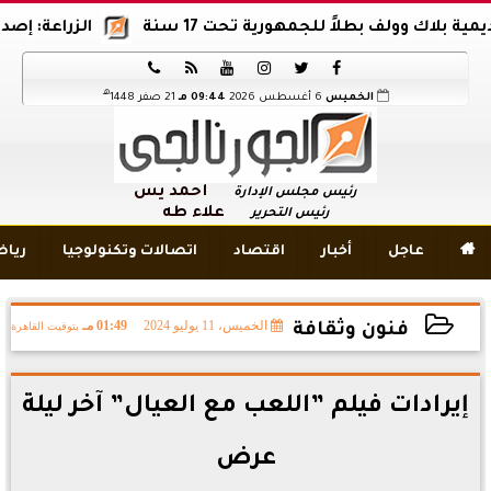
ك وولف بطلاً للجمهورية تحت 17 سنة
الزراعة: إصدار 12 ألف موافقة وتصريح بالمبيدات خلال 6 شهور






هـ
الخميس
6 أغسطس 2026
09:44 مـ
21 صفر 1448
أحمد يس
رئيس مجلس الإدارة
علاء طه
رئيس التحرير

عاجل
أخبار
اقتصاد
اتصالات وتكنولوجيا
ريا
الخميس، 11 يوليو 2024
01:49 مـ
بتوقيت القاهرة
فنون وثقافة
2024-07-11 13:49:40
إيرادات فيلم ”اللعب مع العيال” آخر ليلة
عرض