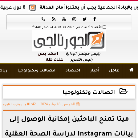
ة الجماعية يجب أن يمثلوا أمام العدالة
8 دول عربية وإسلامية تدين اقتحام المسجد الأقصى






هـ
الأحد
9 أغسطس 2026
06:26 مـ
24 صفر 1448
أحمد يس
رئيس مجلس الإدارة
علاء طه
رئيس التحرير

عاجل
أخبار
اقتصاد
اتصالات وتكنولوجيا
ريا
اتصالات وتكنولوجيا
الخميس، 18 يوليو 2024
01:42 مـ
بتوقيت القاهرة
2024-07-18 13:42:46
ميتا تمنح الباحثين إمكانية الوصول إلى
بيانات Instagram لدراسة الصحة العقلية