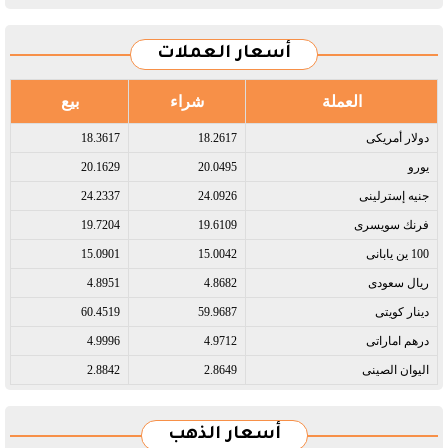
أسعار العملات
العملة
شراء
بيع
دولار أمريكى​
18.2617
18.3617
يورو​
20.0495
20.1629
جنيه إسترلينى​
24.0926
24.2337
فرنك سويسرى​
19.6109
19.7204
100 ين يابانى​
15.0042
15.0901
ريال سعودى​
4.8682
4.8951
دينار كويتى​
59.9687
60.4519
درهم اماراتى​
4.9712
4.9996
اليوان الصينى​
2.8649
2.8842
أسعار الذهب