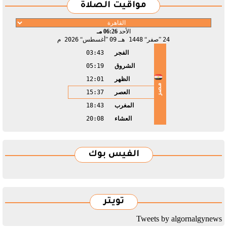
مواقيت الصلاة
الأحد
06:26 مـ
24
صفر
1448 هـ
09
أغسطس
2026 م
الفجر
03:43
الشروق
05:19
الظهر
12:01
مصر
العصر
15:37
المغرب
18:43
العشاء
20:08
الفيس بوك
تويتر
Tweets by algornalgynews