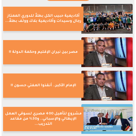
أكاديمية حبيب الكل بطلاً للدوري الممتاز
رجال وسيدات وأكاديمية بلاك وولف بطلاً...
مصر بين نيران الإقليم وحكمة الدولة !!
الإمام الأكبر.. أنقذوا المفتي حسون !!
مشروع لتأهيل 400 مصري لسوقي العمل
الإيطالي والإسباني.. و30% من مقاعد
التدريب...