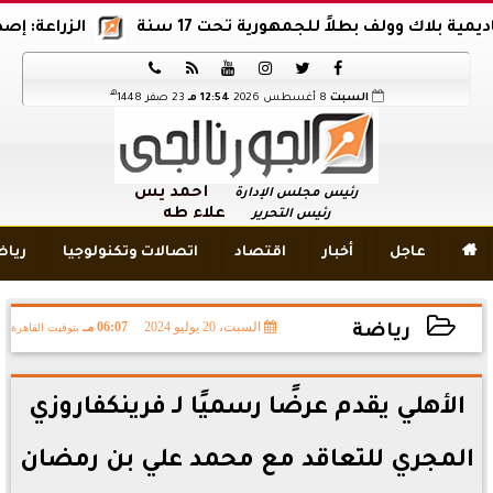
اك وولف بطلاً للجمهورية تحت 17 سنة
الزراعة: إصدار 12 ألف موافقة وتصريح بالمبيدات خلال 6 شهور






هـ
السبت
8 أغسطس 2026
12:54 مـ
23 صفر 1448
أحمد يس
رئيس مجلس الإدارة
علاء طه
رئيس التحرير

عاجل
أخبار
اقتصاد
اتصالات وتكنولوجيا
ريا
السبت، 20 يوليو 2024
06:07 مـ
بتوقيت القاهرة
رياضة
2024-07-20 18:07:26
الأهلي يقدم عرضًا رسميًا لـ فرينكفاروزي
المجري للتعاقد مع محمد علي بن رمضان