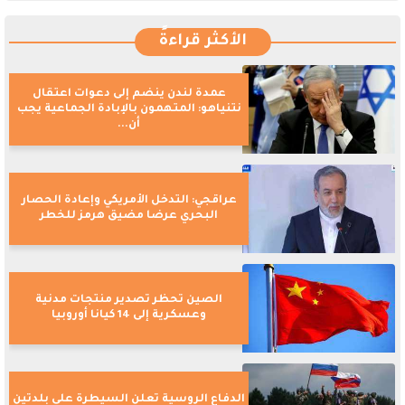
الأكثر قراءةً
عمدة لندن ينضم إلى دعوات اعتقال
نتنياهو: المتهمون بالإبادة الجماعية يجب
أن...
عراقجي: التدخل الأمريكي وإعادة الحصار
البحري عرضا مضيق هرمز للخطر
الصين تحظر تصدير منتجات مدنية
وعسكرية إلى 14 كيانا أوروبيا
الدفاع الروسية تعلن السيطرة على بلدتين