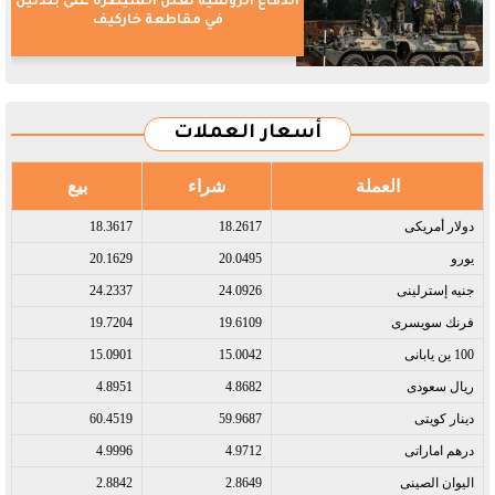
الدفاع الروسية تعلن السيطرة على بلدتين
في مقاطعة خاركيف
أسعار العملات
العملة
شراء
بيع
دولار أمريكى​
18.2617
18.3617
يورو​
20.0495
20.1629
جنيه إسترلينى​
24.0926
24.2337
فرنك سويسرى​
19.6109
19.7204
100 ين يابانى​
15.0042
15.0901
ريال سعودى​
4.8682
4.8951
دينار كويتى​
59.9687
60.4519
درهم اماراتى​
4.9712
4.9996
اليوان الصينى​
2.8649
2.8842