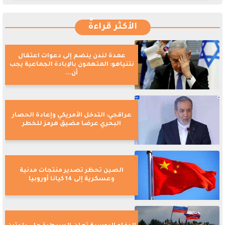
الأكثر قراءةً
عمدة لندن ينضم إلى دعوات اعتقال
نتنياهو: المتهمون بالإبادة الجماعية يجب
أن...
عراقجي: التدخل الأمريكي وإعادة الحصار
البحري عرضا مضيق هرمز للخطر
الصين تحظر تصدير منتجات مدنية
وعسكرية إلى 14 كيانا أوروبيا