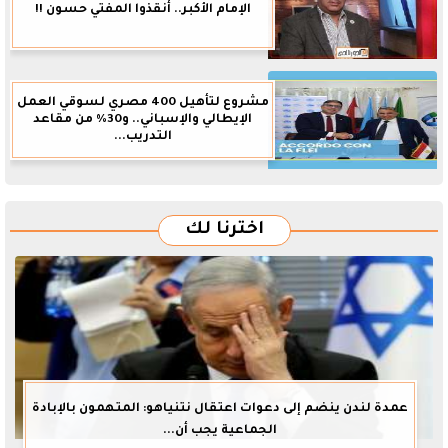
الإمام الأكبر.. أنقذوا المفتي حسون !!
مشروع لتأهيل 400 مصري لسوقي العمل
الإيطالي والإسباني.. و30% من مقاعد
التدريب...
اخترنا لك
عمدة لندن ينضم إلى دعوات اعتقال نتنياهو: المتهمون بالإبادة
الجماعية يجب أن...