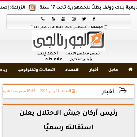
لاك وولف بطلاً للجمهورية تحت 17 سنة
الزراعة: إصدار 12 ألف موافقة وتصريح بالمبيدات خلال 6 شهور






هـ
الجمعة
7 أغسطس 2026
11:48 مـ
22 صفر 1448
أحمد يس
رئيس مجلس الإدارة
علاء طه
رئيس التحرير

عاجل
أخبار
اقتصاد
اتصالات وتكنولوجيا
ريا
الثلاثاء، 21 يناير 2025
05:08 مـ
بتوقيت القاهرة
أخبار
2025-01-21 17:08:43
رئيس أركان جيش الاحتلال يعلن
استقالته رسميًا