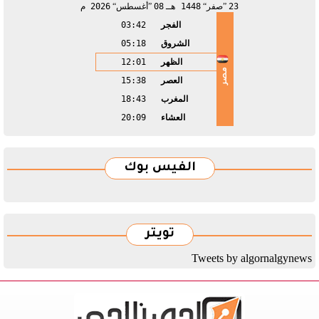
23
صفر
1448 هـ
08
أغسطس
2026 م
الفجر
03:42
الشروق
05:18
الظهر
12:01
مصر
العصر
15:38
المغرب
18:43
العشاء
20:09
الفيس بوك
تويتر
Tweets by algornalgynews