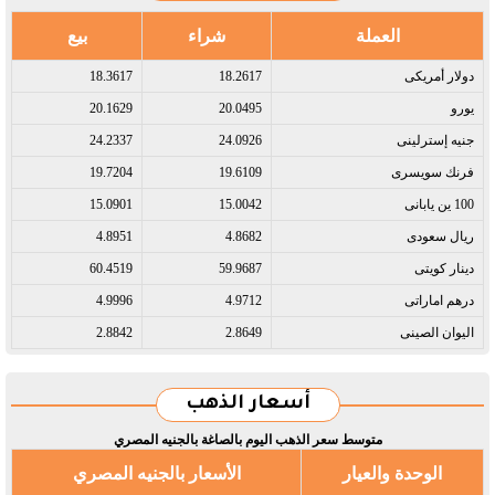
العملة
شراء
بيع
دولار أمريكى​
18.2617
18.3617
يورو​
20.0495
20.1629
جنيه إسترلينى​
24.0926
24.2337
فرنك سويسرى​
19.6109
19.7204
100 ين يابانى​
15.0042
15.0901
ريال سعودى​
4.8682
4.8951
دينار كويتى​
59.9687
60.4519
درهم اماراتى​
4.9712
4.9996
اليوان الصينى​
2.8649
2.8842
أسعار الذهب
متوسط سعر الذهب اليوم بالصاغة بالجنيه المصري
الوحدة والعيار
الأسعار بالجنيه المصري