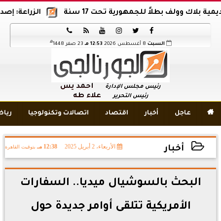
 وولف بطلاً للجمهورية تحت 17 سنة
الزراعة: إصدار 12 ألف موافقة وتصريح بالمبيدات خلال 6 شهور






هـ
السبت
8 أغسطس 2026
12:53 مـ
23 صفر 1448
أحمد يس
رئيس مجلس الإدارة
علاء طه
رئيس التحرير

عاجل
أخبار
اقتصاد
اتصالات وتكنولوجيا
ريا
الأربعاء، 2 أبريل 2025
12:38 مـ
بتوقيت القاهرة
أخبار
2025-04-02 12:38:11
البحث بالسوشيال ميديا.. السفارات
الأمريكية تتلقى أوامر جديدة حول