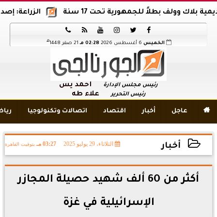
ك وولف بطلاً للجمهورية تحت 17 سنة
الزراعة: إصدار 12 ألف موافقة وتصريح بالمبيدات خلال 6 شهور






هـ
الخميس
6 أغسطس 2026
02:28 مـ
21 صفر 1448
أحمد يس
رئيس مجلس الإدارة
علاء طه
رئيس التحرير

عاجل
أخبار
اقتصاد
اتصالات وتكنولوجيا
ريا
الثلاثاء، 29 يوليو 2025
03:27 مـ
بتوقيت القاهرة
أخبار
2025-07-29 15:27:00
أكثر من 60 ألف شهيد حصيلة المجازر
الإسرائيلية في غزة