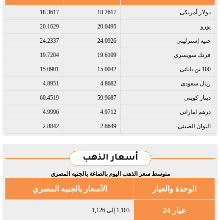
دولار أمريكى​
18.2617
18.3617
يورو​
20.0495
20.1629
جنيه إسترلينى​
24.0926
24.2337
فرنك سويسرى​
19.6109
19.7204
100 ين يابانى​
15.0042
15.0901
ريال سعودى​
4.8682
4.8951
دينار كويتى​
59.9687
60.4519
درهم اماراتى​
4.9712
4.9996
اليوان الصينى​
2.8649
2.8842
أسعار الذهب
متوسط سعر الذهب اليوم بالصاغة بالجنيه المصري
الوحدة والعيار
الأسعار بالجنيه المصري
عيار 24
1,103 إلى 1,126