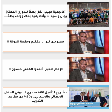
أكاديمية حبيب الكل بطلاً للدوري الممتاز
رجال وسيدات وأكاديمية بلاك وولف بطلاً...
مصر بين نيران الإقليم وحكمة الدولة !!
الإمام الأكبر.. أنقذوا المفتي حسون !!
مشروع لتأهيل 400 مصري لسوقي العمل
الإيطالي والإسباني.. و30% من مقاعد
التدريب...