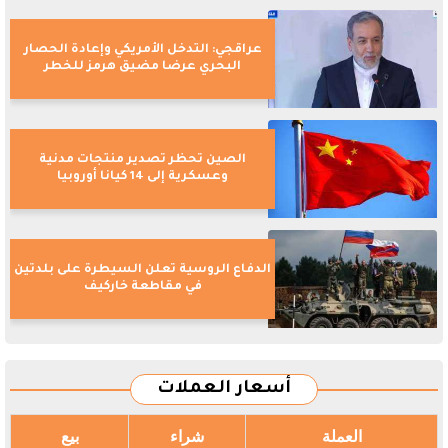
عراقجي: التدخل الأمريكي وإعادة الحصار
البحري عرضا مضيق هرمز للخطر
الصين تحظر تصدير منتجات مدنية
وعسكرية إلى 14 كيانا أوروبيا
الدفاع الروسية تعلن السيطرة على بلدتين
في مقاطعة خاركيف
أسعار العملات
العملة
شراء
بيع