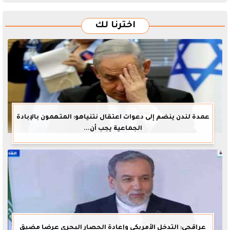
اخترنا لك
عمدة لندن ينضم إلى دعوات اعتقال نتنياهو: المتهمون بالإبادة
الجماعية يجب أن...
عراقجي: التدخل الأمريكي وإعادة الحصار البحري عرضا مضيق