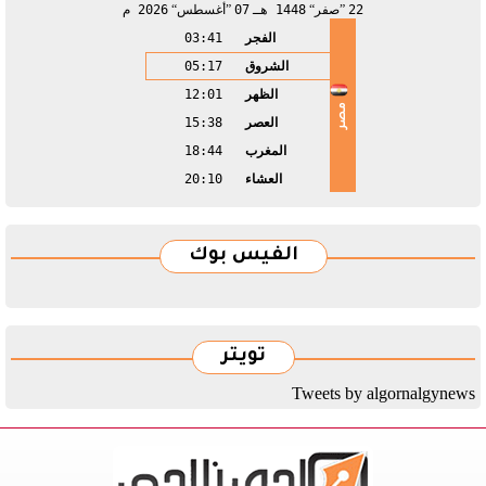
22
صفر
1448 هـ
07
أغسطس
2026 م
الفجر
03:41
الشروق
05:17
الظهر
12:01
مصر
العصر
15:38
المغرب
18:44
العشاء
20:10
الفيس بوك
تويتر
Tweets by algornalgynews