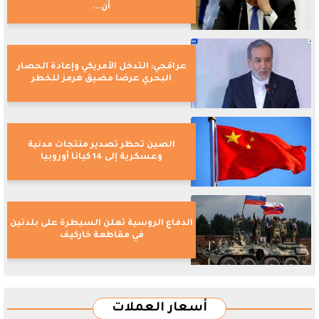
أن...
عراقجي: التدخل الأمريكي وإعادة الحصار
البحري عرضا مضيق هرمز للخطر
الصين تحظر تصدير منتجات مدنية
وعسكرية إلى 14 كيانا أوروبيا
الدفاع الروسية تعلن السيطرة على بلدتين
في مقاطعة خاركيف
أسعار العملات