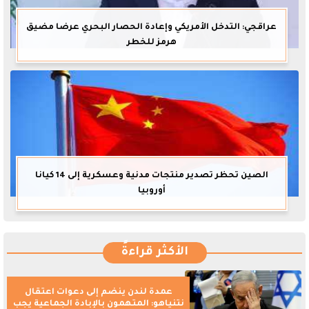
عراقجي: التدخل الأمريكي وإعادة الحصار البحري عرضا مضيق
هرمز للخطر
الصين تحظر تصدير منتجات مدنية وعسكرية إلى 14 كيانا
أوروبيا
الأكثر قراءةً
عمدة لندن ينضم إلى دعوات اعتقال
نتنياهو: المتهمون بالإبادة الجماعية يجب