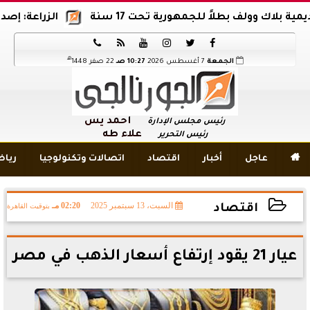
وولف بطلاً للجمهورية تحت 17 سنة
الزراعة: إصدار 12 ألف موافقة وتصريح بالمبيدات خلال 6 شهور






هـ
الجمعة
7 أغسطس 2026
10:27 صـ
22 صفر 1448
أحمد يس
رئيس مجلس الإدارة
علاء طه
رئيس التحرير

عاجل
أخبار
اقتصاد
اتصالات وتكنولوجيا
ريا
السبت، 13 سبتمبر 2025
02:20 مـ
بتوقيت القاهرة
اقتصاد
2025-09-13 14:20:18
عيار 21 يقود إرتفاع أسعار الذهب في مصر