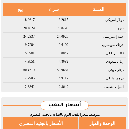
العملة
شراء
بيع
دولار أمريكى​
18.2617
18.3617
يورو​
20.0495
20.1629
جنيه إسترلينى​
24.0926
24.2337
فرنك سويسرى​
19.6109
19.7204
100 ين يابانى​
15.0042
15.0901
ريال سعودى​
4.8682
4.8951
دينار كويتى​
59.9687
60.4519
درهم اماراتى​
4.9712
4.9996
اليوان الصينى​
2.8649
2.8842
أسعار الذهب
متوسط سعر الذهب اليوم بالصاغة بالجنيه المصري
الوحدة والعيار
الأسعار بالجنيه المصري