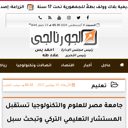
ف بطلاً للجمهورية تحت 17 سنة
الزراعة: إصدار 12 ألف موافقة وتصريح بالمبيدات خلال 6 شهور






هـ
السبت
8 أغسطس 2026
05:31 مـ
23 صفر 1448
أحمد يس
رئيس مجلس الإدارة
علاء طه
رئيس التحرير

عاجل
أخبار
اقتصاد
اتصالات وتكنولوجيا
ريا
الأربعاء، 19 نوفمبر 2025
02:32 مـ
بتوقيت القاهرة
تعليم
2025-11-19 14:32:29
جامعة مصر للعلوم والتكنولوجيا تستقبل
المستشار التعليمي التركي وتبحث سبل