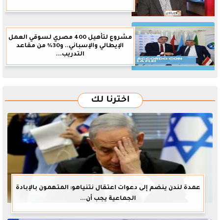
مشروع لتأهيل 400 مصري لسوقي العمل
الإيطالي والإسباني.. و30% من مقاعد
التدريب...
اخترنا لك
عمدة لندن ينضم إلى دعوات اعتقال نتنياهو: المتهمون بالإبادة
الجماعية يجب أن...