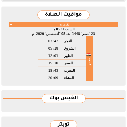
مواقيت الصلاة
السبت
05:31 مـ
23
صفر
1448 هـ
08
أغسطس
2026 م
الفجر
03:42
الشروق
05:18
الظهر
12:01
مصر
العصر
15:38
المغرب
18:43
العشاء
20:09
الفيس بوك
تويتر