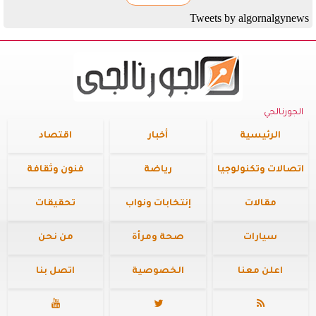
Tweets by algornalgynews
الجورنالجي
الرئيسية
أخبار
اقتصاد
اتصالات وتكنولوجيا
رياضة
فنون وثقافة
مقالات
إنتخابات ونواب
تحقيقات
سيارات
صحة ومرأة
من نحن
اعلن معنا
الخصوصية
اتصل بنا


