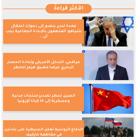
الأكثر قراءةً
عمدة لندن ينضم إلى دعوات اعتقال
نتنياهو: المتهمون بالإبادة الجماعية يجب
أن...
عراقجي: التدخل الأمريكي وإعادة الحصار
البحري عرضا مضيق هرمز للخطر
الصين تحظر تصدير منتجات مدنية
وعسكرية إلى 14 كيانا أوروبيا
الدفاع الروسية تعلن السيطرة على بلدتين
في مقاطعة خاركيف