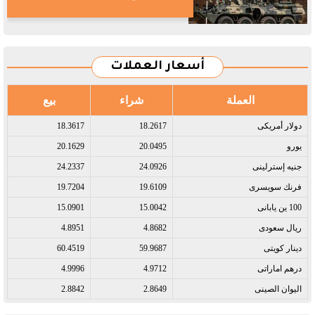
أسعار العملات
العملة
شراء
بيع
دولار أمريكى​
18.2617
18.3617
يورو​
20.0495
20.1629
جنيه إسترلينى​
24.0926
24.2337
فرنك سويسرى​
19.6109
19.7204
100 ين يابانى​
15.0042
15.0901
ريال سعودى​
4.8682
4.8951
دينار كويتى​
59.9687
60.4519
درهم اماراتى​
4.9712
4.9996
اليوان الصينى​
2.8649
2.8842