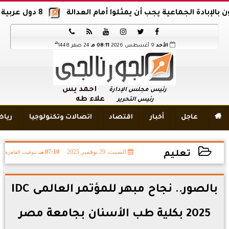
ية يجب أن يمثلوا أمام العدالة
8 دول عربية وإسلامية تدين اقتحام المسجد الأقصى






هـ
الأحد
9 أغسطس 2026
08:11 مـ
24 صفر 1448
أحمد يس
رئيس مجلس الإدارة
علاء طه
رئيس التحرير

عاجل
أخبار
اقتصاد
اتصالات وتكنولوجيا
ريا
السبت، 29 نوفمبر 2025
07:10 مـ
بتوقيت القاهرة
تعليم
2025-11-29 19:10:46
بالصور.. نجاح مبهر للمؤتمر العالمى IDC
2025 بكلية طب الأسنان بجامعة مصر