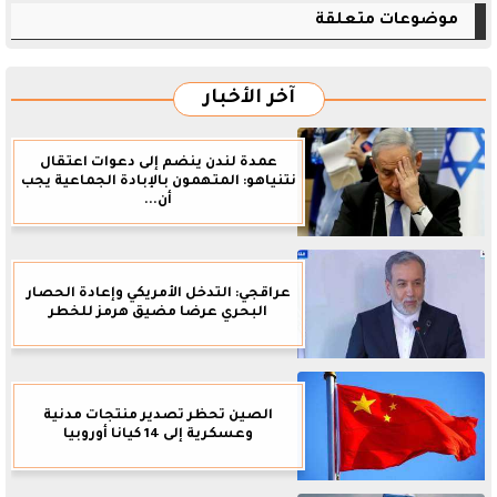
موضوعات متعلقة
آخر الأخبار
عمدة لندن ينضم إلى دعوات اعتقال
نتنياهو: المتهمون بالإبادة الجماعية يجب
أن...
عراقجي: التدخل الأمريكي وإعادة الحصار
البحري عرضا مضيق هرمز للخطر
الصين تحظر تصدير منتجات مدنية
وعسكرية إلى 14 كيانا أوروبيا