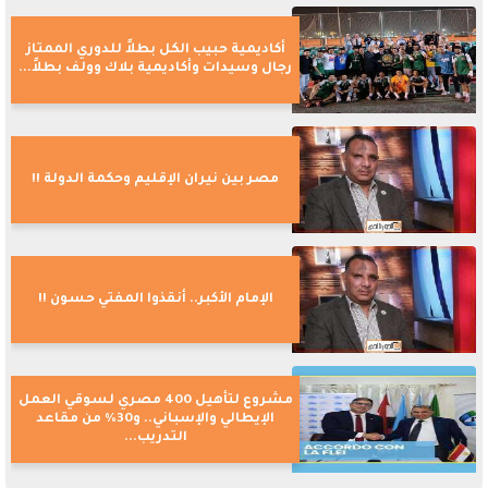
أكاديمية حبيب الكل بطلاً للدوري الممتاز
رجال وسيدات وأكاديمية بلاك وولف بطلاً...
مصر بين نيران الإقليم وحكمة الدولة !!
الإمام الأكبر.. أنقذوا المفتي حسون !!
مشروع لتأهيل 400 مصري لسوقي العمل
الإيطالي والإسباني.. و30% من مقاعد
التدريب...