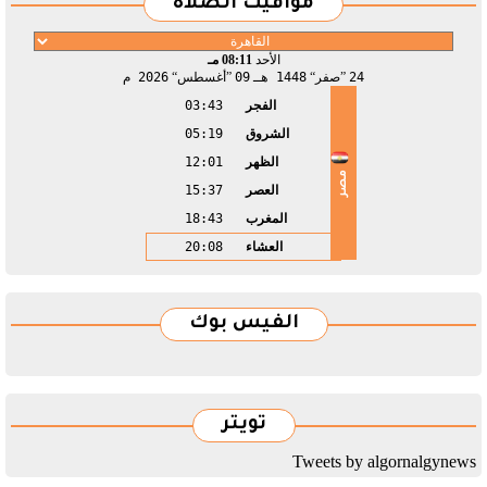
مواقيت الصلاة
الأحد
08:11 مـ
24
صفر
1448 هـ
09
أغسطس
2026 م
الفجر
03:43
الشروق
05:19
الظهر
12:01
مصر
العصر
15:37
المغرب
18:43
العشاء
20:08
الفيس بوك
تويتر
Tweets by algornalgynews