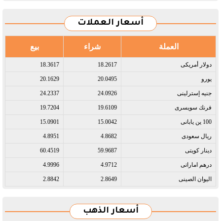
أسعار العملات
العملة
شراء
بيع
دولار أمريكى​
18.2617
18.3617
يورو​
20.0495
20.1629
جنيه إسترلينى​
24.0926
24.2337
فرنك سويسرى​
19.6109
19.7204
100 ين يابانى​
15.0042
15.0901
ريال سعودى​
4.8682
4.8951
دينار كويتى​
59.9687
60.4519
درهم اماراتى​
4.9712
4.9996
اليوان الصينى​
2.8649
2.8842
أسعار الذهب