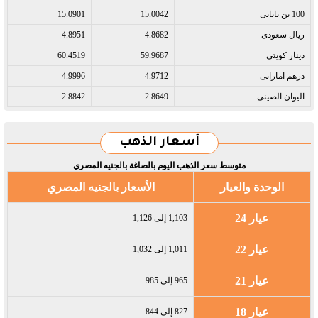
100 ين يابانى​
15.0042
15.0901
ريال سعودى​
4.8682
4.8951
دينار كويتى​
59.9687
60.4519
درهم اماراتى​
4.9712
4.9996
اليوان الصينى​
2.8649
2.8842
أسعار الذهب
متوسط سعر الذهب اليوم بالصاغة بالجنيه المصري
الوحدة والعيار
الأسعار بالجنيه المصري
عيار 24
1,103 إلى 1,126
عيار 22
1,011 إلى 1,032
عيار 21
965 إلى 985
عيار 18
827 إلى 844