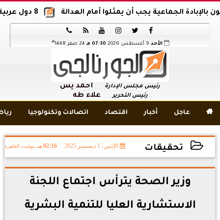
ة الجماعية يجب أن يمثلوا أمام العدالة
8 دول عربية وإسلامية تدين اقتحام المسجد الأقصى






هـ
الأحد
9 أغسطس 2026
07:30 مـ
24 صفر 1448
أحمد يس
رئيس مجلس الإدارة
علاء طه
رئيس التحرير

عاجل
أخبار
اقتصاد
اتصالات وتكنولوجيا
ريا
الإثنين، 1 ديسمبر 2025
02:16 مـ
بتوقيت القاهرة
تحقيقات
2025-12-01 14:16:58
وزير الصحة يترأس اجتماع اللجنة
الاستشارية العليا للتنمية البشرية