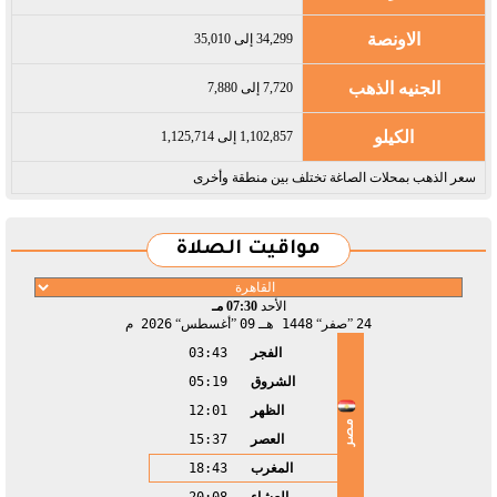
الاونصة
34,299 إلى 35,010
الجنيه الذهب
7,720 إلى 7,880
الكيلو
1,102,857 إلى 1,125,714
سعر الذهب بمحلات الصاغة تختلف بين منطقة وأخرى
مواقيت الصلاة
الأحد
07:30 مـ
24
صفر
1448 هـ
09
أغسطس
2026 م
الفجر
03:43
الشروق
05:19
الظهر
12:01
مصر
العصر
15:37
المغرب
18:43