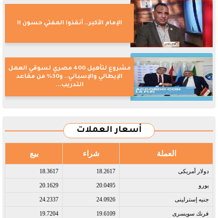
الإمام الأكبر.. أنقذوا المفتي حسون !!
مشروع لتأهيل 400 مصري لسوقي العمل
الإيطالي والإسباني.. و30% من مقاعد
التدريب...
أسعار العملات
العملة
شراء
بيع
دولار أمريكى​
18.2617
18.3617
يورو​
20.0495
20.1629
جنيه إسترلينى​
24.0926
24.2337
فرنك سويسرى​
19.6109
19.7204