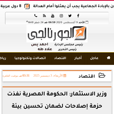
الجماعية يجب أن يمثلوا أمام العدالة
8 دول عربية وإسلامية تدين اقتحام المسجد الأقصى






هـ
الأحد
9 أغسطس 2026
06:59 صـ
24 صفر 1448
أحمد يس
رئيس مجلس الإدارة
علاء طه
رئيس التحرير

عاجل
أخبار
اقتصاد
اتصالات وتكنولوجيا
ريا
الأربعاء، 3 ديسمبر 2025
03:31 مـ
بتوقيت القاهرة
اقتصاد
2025-12-03 15:31:24
وزير الاستثمار: الحكومة المصرية نفذت
حزمة إصلاحات لضمان تحسين بيئة