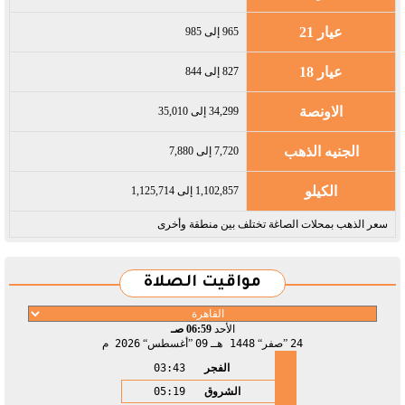
عيار 21
965 إلى 985
عيار 18
827 إلى 844
الاونصة
34,299 إلى 35,010
الجنيه الذهب
7,720 إلى 7,880
الكيلو
1,102,857 إلى 1,125,714
سعر الذهب بمحلات الصاغة تختلف بين منطقة وأخرى
مواقيت الصلاة
الأحد
06:59 صـ
24
صفر
1448 هـ
09
أغسطس
2026 م
الفجر
03:43
الشروق
05:19