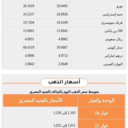
يورو​
20.0495
20.1629
جنيه إسترلينى​
24.0926
24.2337
فرنك سويسرى​
19.6109
19.7204
100 ين يابانى​
15.0042
15.0901
ريال سعودى​
4.8682
4.8951
دينار كويتى​
59.9687
60.4519
درهم اماراتى​
4.9712
4.9996
اليوان الصينى​
2.8649
2.8842
أسعار الذهب
متوسط سعر الذهب اليوم بالصاغة بالجنيه المصري
الوحدة والعيار
الأسعار بالجنيه المصري
عيار 24
1,103 إلى 1,126
عيار 22
1,011 إلى 1,032