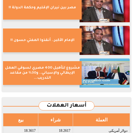
مصر بين نيران الإقليم وحكمة الدولة !!
الإمام الأكبر.. أنقذوا المفتي حسون !!
مشروع لتأهيل 400 مصري لسوقي العمل
الإيطالي والإسباني.. و30% من مقاعد
التدريب...
أسعار العملات
العملة
شراء
بيع
دولار أمريكى​
18.2617
18.3617