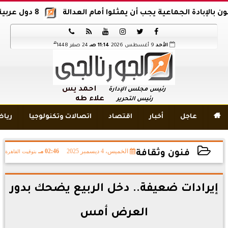
ادة الجماعية يجب أن يمثلوا أمام العدالة
8 دول عربية وإسلامية تدين اقتحام المسجد الأقصى






هـ
الأحد
9 أغسطس 2026
11:14 صـ
24 صفر 1448
أحمد يس
رئيس مجلس الإدارة
علاء طه
رئيس التحرير

عاجل
أخبار
اقتصاد
اتصالات وتكنولوجيا
ريا
الخميس، 4 ديسمبر 2025
02:46 مـ
بتوقيت القاهرة
فنون وثقافة
2025-12-04 14:46:26
إيرادات ضعيفة.. دخل الربيع يضحك بدور
العرض أمس