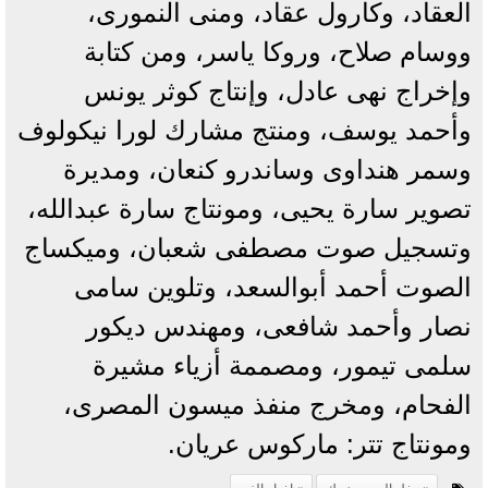
العقاد، وكارول عقاد، ومنى النمورى،
ووسام صلاح، وروكا ياسر، ومن كتابة
وإخراج نهى عادل، وإنتاج كوثر يونس
وأحمد يوسف، ومنتج مشارك لورا نيكولوف
وسمر هنداوى وساندرو كنعان، ومديرة
تصوير سارة يحيى، ومونتاج سارة عبدالله،
وتسجيل صوت مصطفى شعبان، وميكساج
الصوت أحمد أبوالسعد، وتلوين سامى
نصار وأحمد شافعى، ومهندس ديكور
سلمى تيمور، ومصممة أزياء مشيرة
الفحام، ومخرج منفذ ميسون المصرى،
ومونتاج تتر: ماركوس عريان.