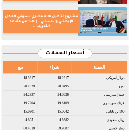
مشروع لتأهيل 400 مصري لسوقي العمل
الإيطالي والإسباني.. و30% من مقاعد
التدريب...
أسعار العملات
العملة
شراء
بيع
دولار أمريكى​
18.2617
18.3617
يورو​
20.0495
20.1629
جنيه إسترلينى​
24.0926
24.2337
فرنك سويسرى​
19.6109
19.7204
100 ين يابانى​
15.0042
15.0901
ريال سعودى​
4.8682
4.8951
دينار كويتى​
59.9687
60.4519