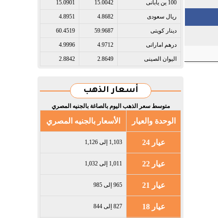
100 ين يابانى​
15.0042
15.0901
ريال سعودى​
4.8682
4.8951
دينار كويتى​
59.9687
60.4519
درهم اماراتى​
4.9712
4.9996
اليوان الصينى​
2.8649
2.8842
أسعار الذهب
متوسط سعر الذهب اليوم بالصاغة بالجنيه المصري
الوحدة والعيار
الأسعار بالجنيه المصري
عيار 24
1,103 إلى 1,126
عيار 22
1,011 إلى 1,032
عيار 21
965 إلى 985
عيار 18
827 إلى 844