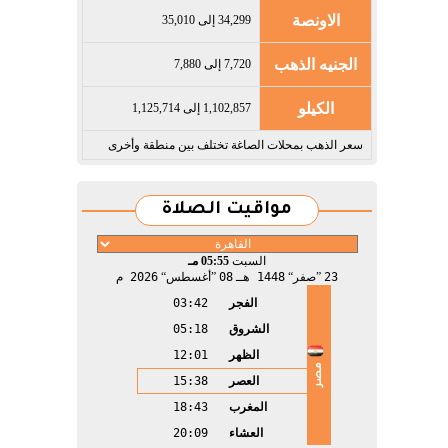
الاونصة
34,299 إلى 35,010
الجنيه الذهب
7,720 إلى 7,880
الكيلو
1,102,857 إلى 1,125,714
سعر الذهب بمحلات الصاغة تختلف بين منطقة وأخرى
مواقيت الصلاة
السبت
05:55 مـ
23
صفر
1448 هـ
08
أغسطس
2026 م
الفجر
03:42
الشروق
05:18
الظهر
12:01
مصر
العصر
15:38
المغرب
18:43
العشاء
20:09