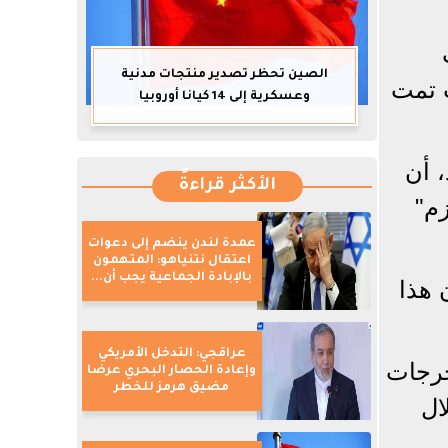
الصين تحظر تصدير منتجات مدنية
 تمت
وعسكرية إلى 14 كيانا أوروبيا
، أن
الأكثر قراءةً
عة "حزم"
عمدة لندن ينضم إلى دعوات
اعتقال نتنياهو: المتهمون
بالإبادة الجماعية يجب أن...
 هذا
عراقجي: التدخل الأمريكي
خرجات
وإعادة الحصار البحري عرضا
مضيق هرمز للخطر
ال