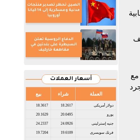
الصين تحظر تصدير منتجات
مدنية وعسكرية إلى 14 كيانا
بية
أوروبيا
ف
الدفاع الروسية تعلن
السيطرة على بلدتين في
مقاطعة خاركيف
مع
أسعار العملات
جرد
العملة
شراء
بيع
دولار أمريكى​
18.2617
18.3617
يورو​
20.0495
20.1629
جنيه إسترلينى​
24.0926
24.2337
فرنك سويسرى​
19.6109
19.7204