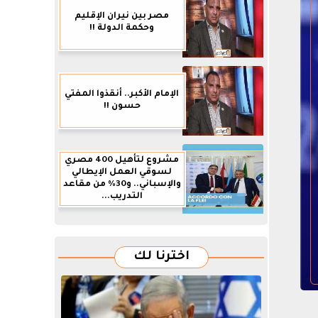
مصر بين نيران الإقليم
وحكمة الدولة !!
الإمام الأكبر.. أنقذوا المفتي
حسون !!
مشروع لتأهيل 400 مصري
لسوقي العمل الإيطالي
والإسباني.. و30% من مقاعد
التدريب...
اخترنا لك