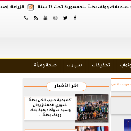
ولف بطلاً للجمهورية تحت 17 سنة
الزراعة: إصدار 12 ألف موافقة وتصريح بالمبيدات خلال 6 شهور






ونواب
تحقيقات
سيارات
صحة ومرأة
بتوقيت القاهرة
آخر الأخبار
أكاديمية حبيب الكل بطلاً
للدوري الممتاز رجال
وسيدات وأكاديمية بلاك
وولف بطلاً...