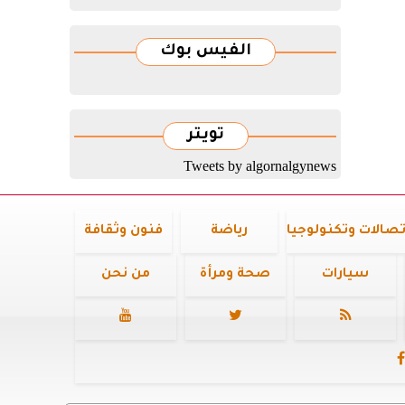
الفيس بوك
تويتر
Tweets by algornalgynews
تصالات وتكنولوجيا
رياضة
فنون وثقافة
سيارات
صحة ومرأة
من نحن



