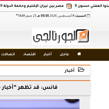
فتي حسون !!
مصر بين نيران الإقليم وحكمة الدولة !!
أكا
هـ
السبت
8 أغسطس 2026
05:55 مـ
23 صفر 1448

عاجل
أخبار
اقتصاد
اتصالات و
أخبار
2025-12-05 16:21:03
فانس: قد تظهر ”أخبار ج