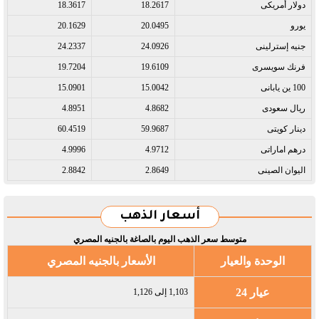
دولار أمريكى​
18.2617
18.3617
يورو​
20.0495
20.1629
جنيه إسترلينى​
24.0926
24.2337
فرنك سويسرى​
19.6109
19.7204
100 ين يابانى​
15.0042
15.0901
ريال سعودى​
4.8682
4.8951
دينار كويتى​
59.9687
60.4519
درهم اماراتى​
4.9712
4.9996
اليوان الصينى​
2.8649
2.8842
أسعار الذهب
متوسط سعر الذهب اليوم بالصاغة بالجنيه المصري
الوحدة والعيار
الأسعار بالجنيه المصري
عيار 24
1,103 إلى 1,126