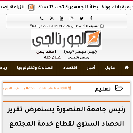
لف بطلاً للجمهورية تحت 17 سنة
الزراعة: إصدار 12 ألف موافقة وتصريح بالمبيدات خلال 6 شهور






هـ
السبت
8 أغسطس 2026
01:29 مـ
23 صفر 1448
أحمد يس
رئيس مجلس الإدارة
علاء طه
رئيس التحرير

عاجل
أخبار
اقتصاد
اتصالات وتكنولوجيا
ريا
الثلاثاء، 6 يناير 2026
02:55 مـ
بتوقيت القاهرة
تعليم
2026-01-06 14:55:42
رئيس جامعة المنصورة يستعرض تقرير
الحصاد السنوي لقطاع خدمة المجتمع