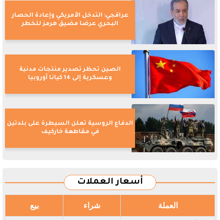
عراقجي: التدخل الأمريكي وإعادة الحصار
البحري عرضا مضيق هرمز للخطر
الصين تحظر تصدير منتجات مدنية
وعسكرية إلى 14 كيانا أوروبيا
الدفاع الروسية تعلن السيطرة على بلدتين
في مقاطعة خاركيف
أسعار العملات
العملة
شراء
بيع