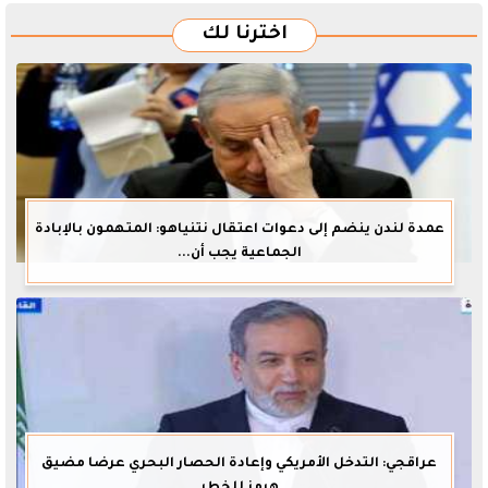
اخترنا لك
عمدة لندن ينضم إلى دعوات اعتقال نتنياهو: المتهمون بالإبادة
الجماعية يجب أن...
عراقجي: التدخل الأمريكي وإعادة الحصار البحري عرضا مضيق
هرمز للخطر