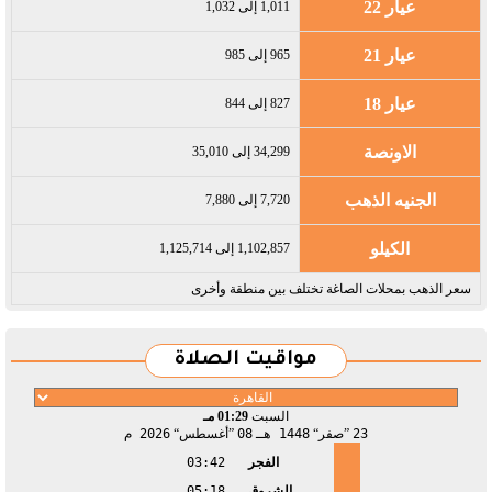
عيار 22
1,011 إلى 1,032
عيار 21
965 إلى 985
عيار 18
827 إلى 844
الاونصة
34,299 إلى 35,010
الجنيه الذهب
7,720 إلى 7,880
الكيلو
1,102,857 إلى 1,125,714
سعر الذهب بمحلات الصاغة تختلف بين منطقة وأخرى
مواقيت الصلاة
السبت
01:29 مـ
23
صفر
1448 هـ
08
أغسطس
2026 م
الفجر
03:42
الشروق
05:18