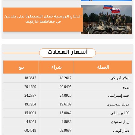
الدفاع الروسية تعلن السيطرة على بلدتين
في مقاطعة خاركيف
أسعار العملات
العملة
شراء
بيع
دولار أمريكى​
18.2617
18.3617
يورو​
20.0495
20.1629
جنيه إسترلينى​
24.0926
24.2337
فرنك سويسرى​
19.6109
19.7204
100 ين يابانى​
15.0042
15.0901
ريال سعودى​
4.8682
4.8951
دينار كويتى​
59.9687
60.4519