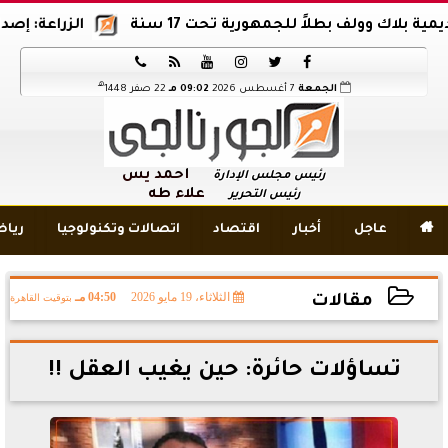
ولف بطلاً للجمهورية تحت 17 سنة
الزراعة: إصدار 12 ألف موافقة وتصريح بالمبيدات خلال 6 شهور






هـ
الجمعة
7 أغسطس 2026
09:02 مـ
22 صفر 1448
أحمد يس
رئيس مجلس الإدارة
علاء طه
رئيس التحرير

عاجل
أخبار
اقتصاد
اتصالات وتكنولوجيا
ريا
الثلاثاء، 19 مايو 2026
04:50 مـ
بتوقيت القاهرة
مقالات
2026-05-19 16:50:21
تساؤلات حائرة: حين يغيب العقل !!