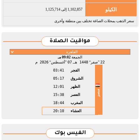
الكيلو
1,102,857 إلى 1,125,714
سعر الذهب بمحلات الصاغة تختلف بين منطقة وأخرى
مواقيت الصلاة
الجمعة
09:02 مـ
22
صفر
1448 هـ
07
أغسطس
2026 م
الفجر
03:41
الشروق
05:17
الظهر
12:01
مصر
العصر
15:38
المغرب
18:44
العشاء
20:10
الفيس بوك