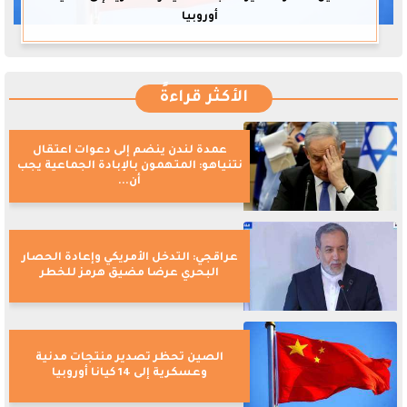
أوروبيا
الأكثر قراءةً
عمدة لندن ينضم إلى دعوات اعتقال
نتنياهو: المتهمون بالإبادة الجماعية يجب
أن...
عراقجي: التدخل الأمريكي وإعادة الحصار
البحري عرضا مضيق هرمز للخطر
الصين تحظر تصدير منتجات مدنية
وعسكرية إلى 14 كيانا أوروبيا