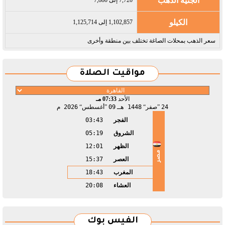
الجنيه الذهب
الكيلو
1,102,857 إلى 1,125,714
سعر الذهب بمحلات الصاغة تختلف بين منطقة وأخرى
مواقيت الصلاة
الأحد
07:33 مـ
24
صفر
1448 هـ
09
أغسطس
2026 م
الفجر
03:43
الشروق
05:19
الظهر
12:01
مصر
العصر
15:37
المغرب
18:43
العشاء
20:08
الفيس بوك