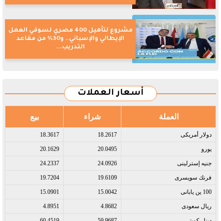
مشروع لتأهيل 400 مصري لسوقي العمل
الإيطالي والإسباني.. و30% من مقاعد
التدريب...
أسعار العملات
العملة
شراء
بيع
دولار أمريكى​
18.2617
18.3617
يورو​
20.0495
20.1629
جنيه إسترلينى​
24.0926
24.2337
فرنك سويسرى​
19.6109
19.7204
100 ين يابانى​
15.0042
15.0901
ريال سعودى​
4.8682
4.8951
دينار كويتى​
59.9687
60.4519