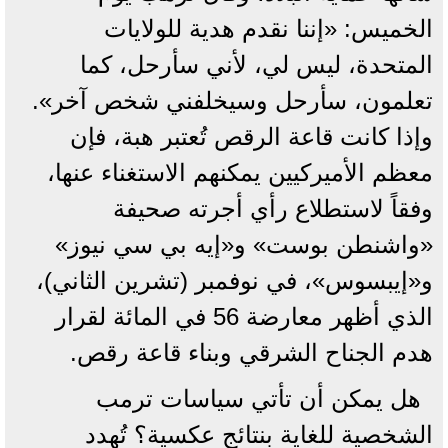
الخميس: «إننا نقدم هدية للولايات
المتحدة، ليس لي، لأني سأرحل، كما
تعلمون، سأرحل وسيخلفني شخص آخر».
وإذا كانت قاعة الرقص تُعتبر هبة، فإن
معظم الأميركيين يمكنهم الاستغناء عنها،
وفقاً لاستطلاع رأي أجرته صحيفة
«واشنطن بوست» و«إيه بي سي نيوز»
و«إيبسوس»، في نوفمبر (تشرين الثاني)،
الذي أظهر معارضة 56 في المائة لقرار
هدم الجناح الشرقي وبناء قاعة رقص.
هل يمكن أن تأتي سياسات ترمب
الشخصية للغاية بنتائج عكسية؟ تُهدد