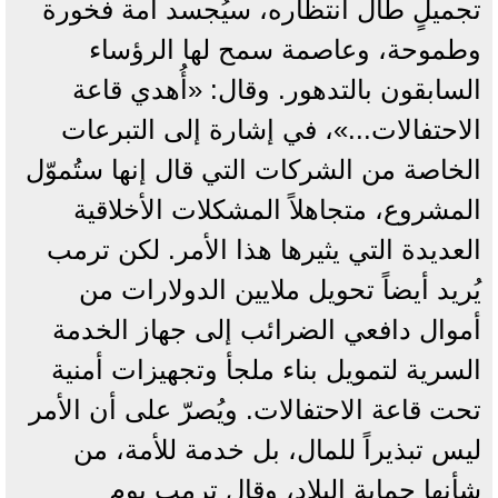
تجميلٍ طال انتظاره، سيُجسد أمة فخورة
وطموحة، وعاصمة سمح لها الرؤساء
السابقون بالتدهور. وقال: «أُهدي قاعة
الاحتفالات...»، في إشارة إلى التبرعات
الخاصة من الشركات التي قال إنها ستُموّل
المشروع، متجاهلاً المشكلات الأخلاقية
العديدة التي يثيرها هذا الأمر. لكن ترمب
يُريد أيضاً تحويل ملايين الدولارات من
أموال دافعي الضرائب إلى جهاز الخدمة
السرية لتمويل بناء ملجأ وتجهيزات أمنية
تحت قاعة الاحتفالات. ويُصرّ على أن الأمر
ليس تبذيراً للمال، بل خدمة للأمة، من
شأنها حماية البلاد، وقال ترمب يوم