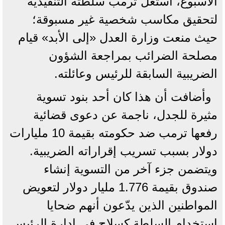
الأسبوع، استغل ترمب سلطته التنفيذية
لتحقيق مكاسب شخصية غير مسبوقة؛
حيث منعت وزارة العدل «إلى الأبد» قيام
مصلحة الضرائب بمراجعة الشؤون
الضريبية السابقة للرئيس وعائلته.
وأضافت أن هذا كان أحد بنود تسوية
مثيرة للجدل، ناجمة عن دعوى قضائية
رفعها ترمب ضد حكومته بقيمة 10 مليارات
دولار بسبب تسريب إقراراته الضريبية.
ويتضمن جزء آخر من التسوية إنشاء
صندوق بقيمة 1.776 مليار دولار لتعويض
المواطنين الذين يدّعون أنهم ضحايا
استخدام السلطة كسلاح في إدارة الرئيس