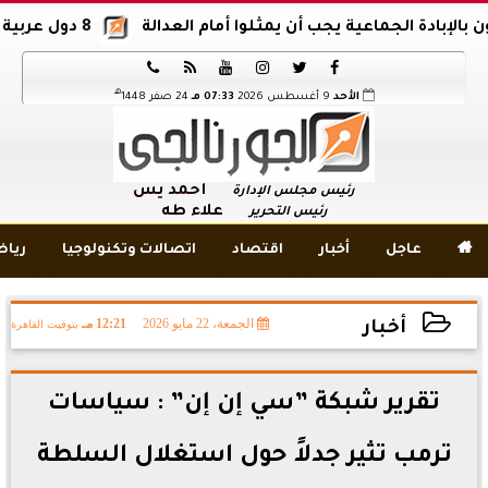
الجماعية يجب أن يمثلوا أمام العدالة
8 دول عربية وإسلامية تدين اقتحام المسجد الأقصى






هـ
الأحد
9 أغسطس 2026
07:33 مـ
24 صفر 1448
أحمد يس
رئيس مجلس الإدارة
علاء طه
رئيس التحرير

عاجل
أخبار
اقتصاد
اتصالات وتكنولوجيا
ريا
الجمعة، 22 مايو 2026
12:21 مـ
بتوقيت القاهرة
أخبار
2026-05-22 12:21:48
تقرير شبكة ”سي إن إن” : سياسات
ترمب تثير جدلاً حول استغلال السلطة