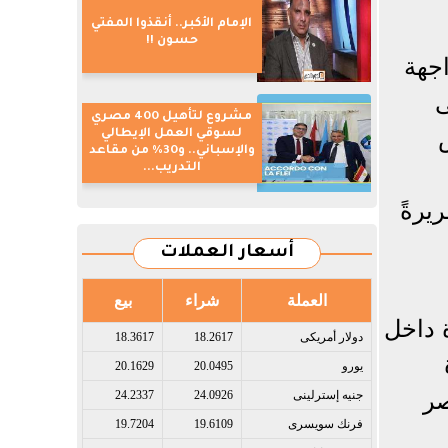
الإمام الأكبر.. أنقذوا المفتي
حسون !!
اجهة
ى
مشروع لتأهيل 400 مصري
لسوقي العمل الإيطالي
والإسباني.. و30% من مقاعد
التدريب...
يرةً
أسعار العملات
العملة
شراء
بيع
ة داخل
دولار أمريكى​
18.2617
18.3617
يورو​
20.0495
20.1629
صر
جنيه إسترلينى​
24.0926
24.2337
فرنك سويسرى​
19.6109
19.7204