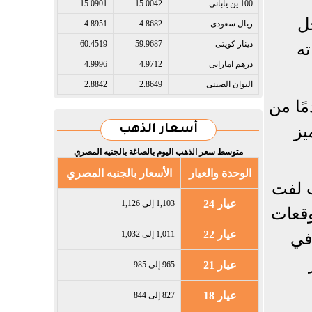
100 ين يابانى​
15.0042
15.0901
ل
ريال سعودى​
4.8682
4.8951
دينار كويتى​
59.9687
60.4519
ته
درهم اماراتى​
4.9712
4.9996
اليوان الصينى​
2.8649
2.8842
مًا من
يز
أسعار الذهب
متوسط سعر الذهب اليوم بالصاغة بالجنيه المصري
الوحدة والعيار
الأسعار بالجنيه المصري
ب لفت
عيار 24
1,103 إلى 1,126
وقعات
عيار 22
في
1,011 إلى 1,032
عيار 21
965 إلى 985
عيار 18
827 إلى 844