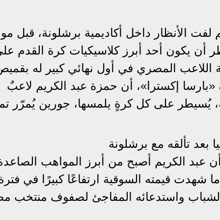
م لفت الأنظار داخل أكاديمية برشلونة، قبل مو
ظر أن يكون أحد أبرز كلاسيكيات كرة القدم عل
للاعب المصري في أول نهائي كبير له بقميص
«بارسا إكسترا»، أن حمزة عبد الكريم لاعبٌ
 يُسيطر على كل كرةٍ يلمسها، جورين يُمرّر تمر
بعد تألقه مع برشلونة
 أن عبد الكريم أصبح من أبرز المواهب الصاعد
 برشلونة خلال عام 2026، بعدما شهدت قيمته السوقية ارتفاعًا كبيرًا في فترة
 الشباب واستدعائه المفاجئ لصفوف منتخب م