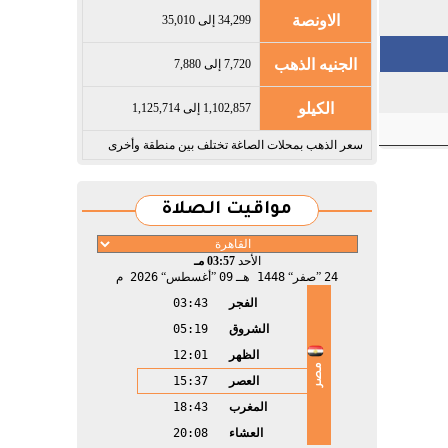
الاونصة
34,299 إلى 35,010
الجنيه الذهب
7,720 إلى 7,880
الكيلو
1,102,857 إلى 1,125,714
سعر الذهب بمحلات الصاغة تختلف بين منطقة وأخرى
مواقيت الصلاة
الأحد
03:57 مـ
24
صفر
1448 هـ
09
أغسطس
2026 م
الفجر
03:43
الشروق
05:19
الظهر
12:01
مصر
العصر
15:37
المغرب
18:43
العشاء
20:08