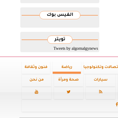
الفيس بوك
تويتر
Tweets by algornalgynews
تصالات وتكنولوجيا
رياضة
فنون وثقافة
سيارات
صحة ومرأة
من نحن



