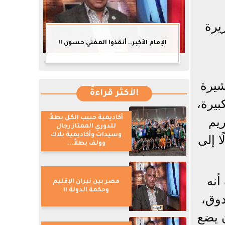
يرة
الإمام الأكبر.. أنقذوا المفتي حسون !!
شيرة
الأكثر قراءةً
202 وسط توقعات كبيرة،
أكاديمية حبيب الكل بطلاً
يم
للدوري الممتاز رجال
وسيدات وأكاديمية بلاك
ا إلى
وولف بطلاً...
أنه
مصر بين نيران الإقليم
وحكمة الدولة !!
دوق،
ن يضع