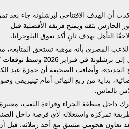
كدت أن الهدف الافتتاحي لبرشلونة جاء بعد تمر
اوز الحارس بثقة ويمنح فريقه الأفضلية قبل
ًا التأهل بهدف ثانٍ أكد تفوق البلوجرانا.
لاعب المصري بأنه موهبة تستحق المتابعة، م
إلى أنه «اسم يجب تذكره»، وأنه وصل إلى برشلونة في فبراير 6
 الجديد»، وأضافت الصحيفة أن حمزة عبد الكر
ية، بداية من ربع النهائي أمام تينيريفي وصولً
اس بالماس.
رك داخل منطقة الجزاء وقراءة اللعب، معتبرة 
 طريقة تمركزه واستغلاله لأي فرصة داخل الصن
بعد تعاون هجومي منسق مع أحد زملائه، قبل أ