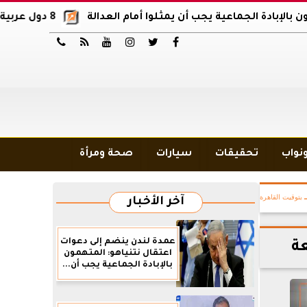
لجماعية يجب أن يمثلوا أمام العدالة
8 دول عربية وإسلامية تدين اقتحام المسجد الأقصى






ونواب
تحقيقات
سيارات
صحة ومرأة
بتوقيت القاهرة
آخر الأخبار
عمدة لندن ينضم إلى دعوات
عة
اعتقال نتنياهو: المتهمون
بالإبادة الجماعية يجب أن...