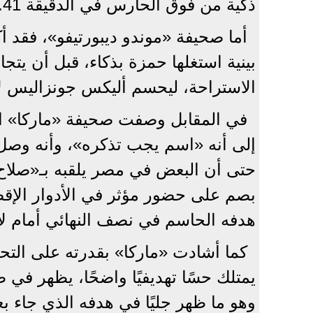
ذكية من فوق الحارس في الدقيقة 41.
أما صحيفة «موندو ديبورتيفو»، فقد أ
بينية استغلها حمزة بذكاء، قبل أن يتج
الاستراحة، ليحسم أليكس جونزاليس لاحق
في المقابل وصفت صحيفة «ماركا» ال
حتى أن البعض في مصر يلقبه بـ«صلاح
بصم على حضور مؤثر في الأدوار الإقصائ
هدفه الحاسم في نصف النهائي أمام ل
كما أشادت «ماركا» بقدرته على التح
يمتلك حسًا تهديفيًا واضحًا، يظهر في
وهو ما ظهر جليًا في هدفه الذي جاء 