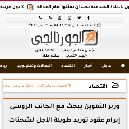
ادة الجماعية يجب أن يمثلوا أمام العدالة
8 دول عربية وإسلامية تدين اقتحام المسجد الأقصى






هـ
الأحد
9 أغسطس 2026
04:43 صـ
24 صفر 1448
أحمد يس
رئيس مجلس الإدارة
علاء طه
رئيس التحرير

عاجل
أخبار
اقتصاد
اتصالات وتكنولوجيا
ريا
الجمعة، 22 مايو 2026
12:36 مـ
بتوقيت القاهرة
اقتصاد
2026-05-22 12:36:49
وزير التموين يبحث مع الجانب الروسى
إبرام عقود توريد طويلة الأجل لشحنات