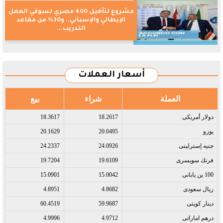
مشروع لتأهيل 400 مصري لسوقي العمل
الإيطالي والإسباني.. و30% من مقاعد
التدريب...
أسعار العملات
العملة
شراء
بيع
دولار أمريكى​
18.2617
18.3617
يورو​
20.0495
20.1629
جنيه إسترلينى​
24.0926
24.2337
فرنك سويسرى​
19.6109
19.7204
100 ين يابانى​
15.0042
15.0901
ريال سعودى​
4.8682
4.8951
دينار كويتى​
59.9687
60.4519
درهم اماراتى​
4.9712
4.9996