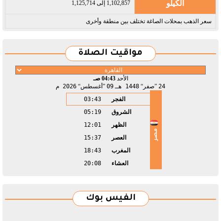
الكيلو
1,102,857 إلى 1,125,714
سعر الذهب بمحلات الصاغة تختلف بين منطقة وأخرى
مواقيت الصلاة
الأحد
04:43 صـ
24
صفر
1448 هـ
09
أغسطس
2026 م
الفجر
03:43
الشروق
05:19
الظهر
12:01
مصر
العصر
15:37
المغرب
18:43
العشاء
20:08
الفيس بوك