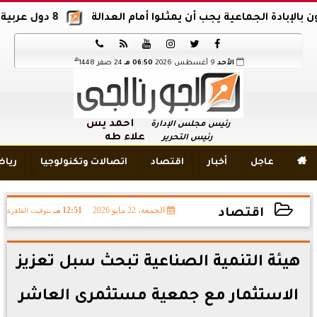
ة الجماعية يجب أن يمثلوا أمام العدالة
8 دول عربية وإسلامية تدين اقتحام المسجد الأقصى






هـ
الأحد
9 أغسطس 2026
06:50 مـ
24 صفر 1448
أحمد يس
رئيس مجلس الإدارة
علاء طه
رئيس التحرير

عاجل
أخبار
اقتصاد
اتصالات وتكنولوجيا
ريا
الجمعة، 22 مايو 2026
12:51 مـ
بتوقيت القاهرة
اقتصاد
2026-05-22 12:51:13
هيئة التنمية الصناعية تبحث سبل تعزيز
الاستثمار مع جمعية مستثمرى العاشر