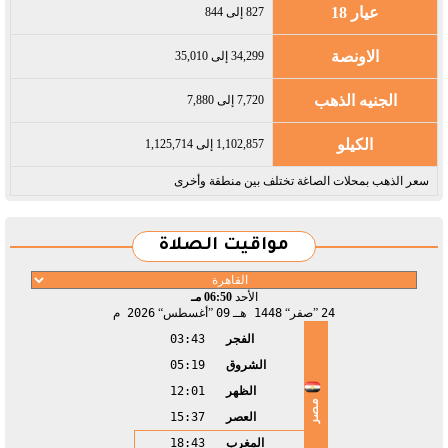
عيار 18
827 إلى 844
الاونصة
34,299 إلى 35,010
الجنيه الذهب
7,720 إلى 7,880
الكيلو
1,102,857 إلى 1,125,714
سعر الذهب بمحلات الصاغة تختلف بين منطقة وأخرى
مواقيت الصلاة
الأحد
06:50 مـ
24
صفر
1448 هـ
09
أغسطس
2026 م
الفجر
03:43
الشروق
05:19
الظهر
12:01
مصر
العصر
15:37
المغرب
18:43