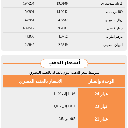
فرنك سويسرى​
19.6109
19.7204
100 ين يابانى​
15.0042
15.0901
ريال سعودى​
4.8682
4.8951
دينار كويتى​
59.9687
60.4519
درهم اماراتى​
4.9712
4.9996
اليوان الصينى​
2.8649
2.8842
أسعار الذهب
متوسط سعر الذهب اليوم بالصاغة بالجنيه المصري
الوحدة والعيار
الأسعار بالجنيه المصري
عيار 24
1,103 إلى 1,126
عيار 22
1,011 إلى 1,032
عيار 21
965 إلى 985