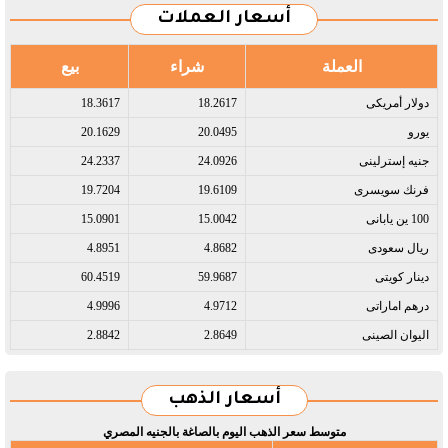
أسعار العملات
العملة
شراء
بيع
دولار أمريكى​
18.2617
18.3617
يورو​
20.0495
20.1629
جنيه إسترلينى​
24.0926
24.2337
فرنك سويسرى​
19.6109
19.7204
100 ين يابانى​
15.0042
15.0901
ريال سعودى​
4.8682
4.8951
دينار كويتى​
59.9687
60.4519
درهم اماراتى​
4.9712
4.9996
اليوان الصينى​
2.8649
2.8842
أسعار الذهب
متوسط سعر الذهب اليوم بالصاغة بالجنيه المصري