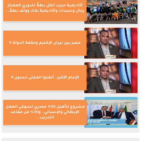
أكاديمية حبيب الكل بطلاً للدوري الممتاز
رجال وسيدات وأكاديمية بلاك وولف بطلاً...
مصر بين نيران الإقليم وحكمة الدولة !!
الإمام الأكبر.. أنقذوا المفتي حسون !!
مشروع لتأهيل 400 مصري لسوقي العمل
الإيطالي والإسباني.. و30% من مقاعد
التدريب...