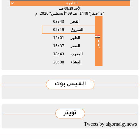
الأحد
08:29 صـ
24
صفر
1448 هـ
09
أغسطس
2026 م
الفجر
03:43
الشروق
05:19
الظهر
12:01
مصر
العصر
15:37
المغرب
18:43
العشاء
20:08
الفيس بوك
تويتر
Tweets by algornalgynews