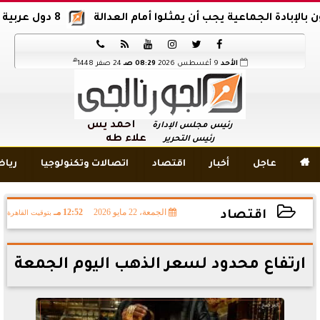
ة الجماعية يجب أن يمثلوا أمام العدالة
8 دول عربية وإسلامية تدين اقتحام المسجد الأقصى






هـ
الأحد
9 أغسطس 2026
08:29 صـ
24 صفر 1448
أحمد يس
رئيس مجلس الإدارة
علاء طه
رئيس التحرير

عاجل
أخبار
اقتصاد
اتصالات وتكنولوجيا
ريا
الجمعة، 22 مايو 2026
12:52 مـ
بتوقيت القاهرة
اقتصاد
2026-05-22 12:52:44
ارتفاع محدود لسعر الذهب اليوم الجمعة