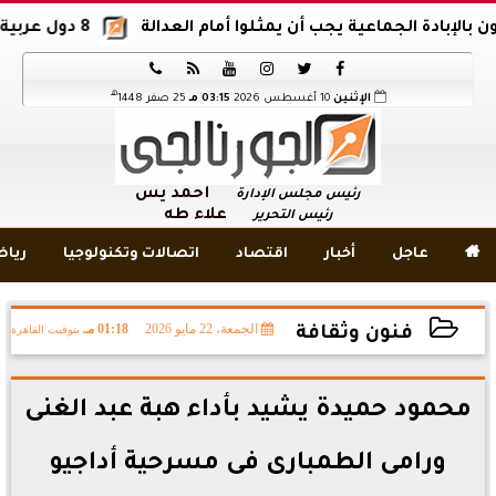
الجماعية يجب أن يمثلوا أمام العدالة
8 دول عربية وإسلامية تدين اقتحام المسجد الأقصى






هـ
الإثنين
10 أغسطس 2026
03:15 مـ
25 صفر 1448
أحمد يس
رئيس مجلس الإدارة
علاء طه
رئيس التحرير

عاجل
أخبار
اقتصاد
اتصالات وتكنولوجيا
ريا
الجمعة، 22 مايو 2026
01:18 مـ
بتوقيت القاهرة
فنون وثقافة
2026-05-22 13:18:36
محمود حميدة يشيد بأداء هبة عبد الغنى
ورامى الطمبارى فى مسرحية أداجيو