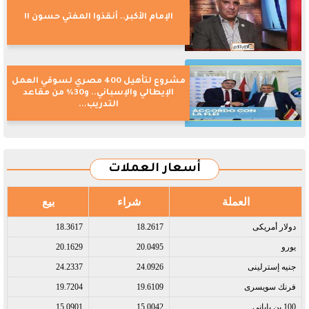
الإمام الأكبر.. أنقذوا المفتي حسون !!
مشروع لتأهيل 400 مصري لسوقي العمل
الإيطالي والإسباني.. و30% من مقاعد
التدريب...
أسعار العملات
العملة
شراء
بيع
دولار أمريكى​
18.2617
18.3617
يورو​
20.0495
20.1629
جنيه إسترلينى​
24.0926
24.2337
فرنك سويسرى​
19.6109
19.7204
100 ين يابانى​
15.0042
15.0901