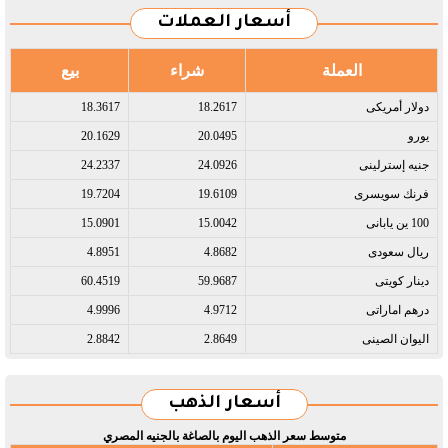
أسعار العملات
العملة
شراء
بيع
دولار أمريكى​
18.2617
18.3617
يورو​
20.0495
20.1629
جنيه إسترلينى​
24.0926
24.2337
فرنك سويسرى​
19.6109
19.7204
100 ين يابانى​
15.0042
15.0901
ريال سعودى​
4.8682
4.8951
دينار كويتى​
59.9687
60.4519
درهم اماراتى​
4.9712
4.9996
اليوان الصينى​
2.8649
2.8842
أسعار الذهب
متوسط سعر الذهب اليوم بالصاغة بالجنيه المصري