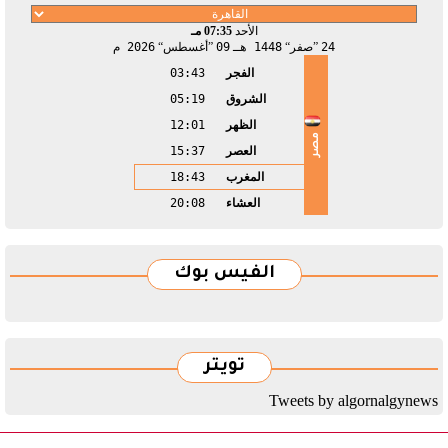
الأحد
07:35 مـ
24
صفر
1448 هـ
09
أغسطس
2026 م
الفجر
03:43
الشروق
05:19
الظهر
12:01
مصر
العصر
15:37
المغرب
18:43
العشاء
20:08
الفيس بوك
تويتر
Tweets by algornalgynews