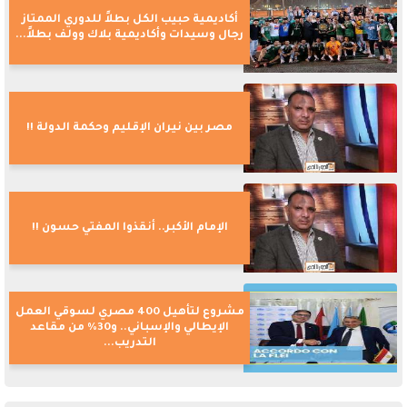
أكاديمية حبيب الكل بطلاً للدوري الممتاز
رجال وسيدات وأكاديمية بلاك وولف بطلاً...
مصر بين نيران الإقليم وحكمة الدولة !!
الإمام الأكبر.. أنقذوا المفتي حسون !!
مشروع لتأهيل 400 مصري لسوقي العمل
الإيطالي والإسباني.. و30% من مقاعد
التدريب...