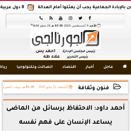
دة الجماعية يجب أن يمثلوا أمام العدالة
8 دول عربية وإسلامية تدين اقتحام المسجد الأقصى






هـ
الأحد
9 أغسطس 2026
07:35 مـ
24 صفر 1448
أحمد يس
رئيس مجلس الإدارة
علاء طه
رئيس التحرير

عاجل
أخبار
اقتصاد
اتصالات وتكنولوجيا
ريا
الجمعة، 22 مايو 2026
01:20 مـ
بتوقيت القاهرة
فنون وثقافة
2026-05-22 13:20:52
أحمد داود: الاحتفاظ برسائل من الماضى
يساعد الإنسان على فهم نفسه