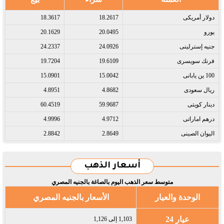
دولار أمريكى​
18.2617
18.3617
يورو​
20.0495
20.1629
جنيه إسترلينى​
24.0926
24.2337
فرنك سويسرى​
19.6109
19.7204
100 ين يابانى​
15.0042
15.0901
ريال سعودى​
4.8682
4.8951
دينار كويتى​
59.9687
60.4519
درهم اماراتى​
4.9712
4.9996
اليوان الصينى​
2.8649
2.8842
أسعار الذهب
متوسط سعر الذهب اليوم بالصاغة بالجنيه المصري
الوحدة والعيار
الأسعار بالجنيه المصري
عيار 24
1,103 إلى 1,126