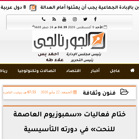
أن يمثلوا أمام العدالة
8 دول عربية وإسلامية تدين اقتحام المسجد الأقصى






هـ
الأحد
9 أغسطس 2026
04:39 مـ
24 صفر 1448
أحمد يس
رئيس مجلس الإدارة
علاء طه
رئيس التحرير

عاجل
أخبار
اقتصاد
اتصالات وتكنولوجيا
ريا
الجمعة، 22 مايو 2026
07:55 مـ
بتوقيت القاهرة
فنون وثقافة
2026-05-22 19:55:12
ختام فعاليات «سمبوزيوم العاصمة
للنحت» في دورته التأسيسية