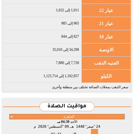
عيار 22
1,011 إلى 1,032
عيار 21
965 إلى 985
عيار 18
827 إلى 844
الاونصة
34,299 إلى 35,010
الجنيه الذهب
7,720 إلى 7,880
الكيلو
1,102,857 إلى 1,125,714
سعر الذهب بمحلات الصاغة تختلف بين منطقة وأخرى
مواقيت الصلاة
الأحد
04:39 مـ
24
صفر
1448 هـ
09
أغسطس
2026 م