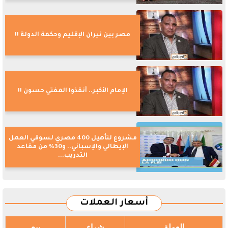
مصر بين نيران الإقليم وحكمة الدولة !!
الإمام الأكبر.. أنقذوا المفتي حسون !!
مشروع لتأهيل 400 مصري لسوقي العمل
الإيطالي والإسباني.. و30% من مقاعد
التدريب...
أسعار العملات
العملة
شراء
بيع