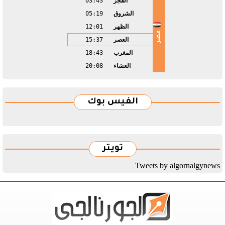
الفجر
03:43
الشروق
05:19
الظهر
12:01
مصر
العصر
15:37
المغرب
18:43
العشاء
20:08
الفيس بوك
تويتر
Tweets by algornalgynews