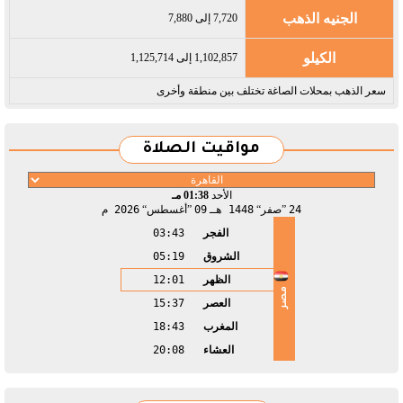
الجنيه الذهب
7,720 إلى 7,880
الكيلو
1,102,857 إلى 1,125,714
سعر الذهب بمحلات الصاغة تختلف بين منطقة وأخرى
مواقيت الصلاة
الأحد
01:38 مـ
24
صفر
1448 هـ
09
أغسطس
2026 م
الفجر
03:43
الشروق
05:19
الظهر
12:01
مصر
العصر
15:37
المغرب
18:43
العشاء
20:08