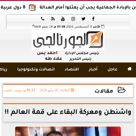
الجماعية يجب أن يمثلوا أمام العدالة
8 دول عربية وإسلامية تدين اقتحام المسجد الأقصى






هـ
الأحد
9 أغسطس 2026
01:38 مـ
24 صفر 1448
أحمد يس
رئيس مجلس الإدارة
علاء طه
رئيس التحرير

عاجل
أخبار
اقتصاد
اتصالات وتكنولوجيا
ريا
الثلاثاء، 26 مايو 2026
03:15 مـ
بتوقيت القاهرة
مقالات
2026-05-26 15:15:23
واشنطن ومعركة البقاء على قمة العالم !!