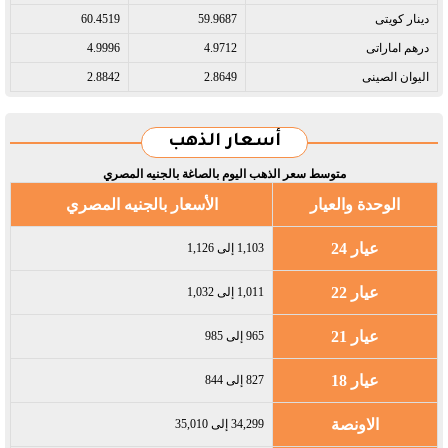
دينار كويتى​
59.9687
60.4519
درهم اماراتى​
4.9712
4.9996
اليوان الصينى​
2.8649
2.8842
أسعار الذهب
متوسط سعر الذهب اليوم بالصاغة بالجنيه المصري
الوحدة والعيار
الأسعار بالجنيه المصري
عيار 24
1,103 إلى 1,126
عيار 22
1,011 إلى 1,032
عيار 21
965 إلى 985
عيار 18
827 إلى 844
الاونصة
34,299 إلى 35,010