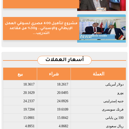
مشروع لتأهيل 400 مصري لسوقي العمل
الإيطالي والإسباني.. و30% من مقاعد
التدريب...
أسعار العملات
العملة
شراء
بيع
دولار أمريكى​
18.2617
18.3617
يورو​
20.0495
20.1629
جنيه إسترلينى​
24.0926
24.2337
فرنك سويسرى​
19.6109
19.7204
100 ين يابانى​
15.0042
15.0901
ريال سعودى​
4.8682
4.8951