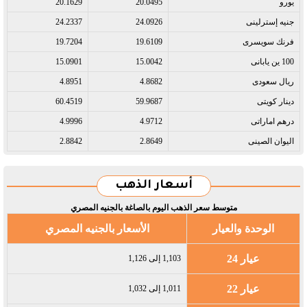
يورو​
20.0495
20.1629
جنيه إسترلينى​
24.0926
24.2337
فرنك سويسرى​
19.6109
19.7204
100 ين يابانى​
15.0042
15.0901
ريال سعودى​
4.8682
4.8951
دينار كويتى​
59.9687
60.4519
درهم اماراتى​
4.9712
4.9996
اليوان الصينى​
2.8649
2.8842
أسعار الذهب
متوسط سعر الذهب اليوم بالصاغة بالجنيه المصري
الوحدة والعيار
الأسعار بالجنيه المصري
عيار 24
1,103 إلى 1,126
عيار 22
1,011 إلى 1,032