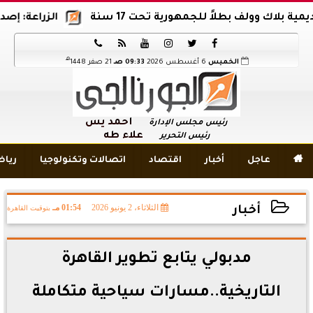
 وولف بطلاً للجمهورية تحت 17 سنة
الزراعة: إصدار 12 ألف موافقة وتصريح بالمبيدات خلال 6 شهور






هـ
الخميس
6 أغسطس 2026
09:33 صـ
21 صفر 1448
أحمد يس
رئيس مجلس الإدارة
علاء طه
رئيس التحرير

عاجل
أخبار
اقتصاد
اتصالات وتكنولوجيا
ريا
الثلاثاء، 2 يونيو 2026
01:54 مـ
بتوقيت القاهرة
أخبار
2026-06-02 13:54:59
مدبولي يتابع تطوير القاهرة
التاريخية..مسارات سياحية متكاملة