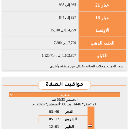
عيار 21
965 إلى 985
عيار 18
827 إلى 844
الاونصة
34,299 إلى 35,010
الجنيه الذهب
7,720 إلى 7,880
الكيلو
1,102,857 إلى 1,125,714
سعر الذهب بمحلات الصاغة تختلف بين منطقة وأخرى
مواقيت الصلاة
الخميس
09:33 صـ
21
صفر
1448 هـ
06
أغسطس
2026 م
الفجر
03:40
الشروق
05:17
الظهر
12:01