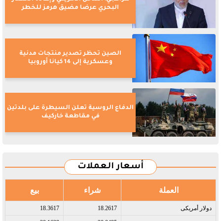
البحري عرضا مضيق هرمز للخطر
الصين تحظر تصدير منتجات مدنية
وعسكرية إلى 14 كيانا أوروبيا
الدفاع الروسية تعلن السيطرة على بلدتين
في مقاطعة خاركيف
أسعار العملات
العملة
شراء
بيع
دولار أمريكى​
18.2617
18.3617